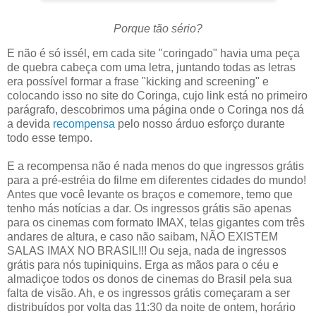
Porque tão sério?
E não é só issél, em cada site "coringado" havia uma peça
de quebra cabeça com uma letra, juntando todas as letras
era possível formar a frase "kicking and screening" e
colocando isso no site do Coringa, cujo link está no primeiro
parágrafo, descobrimos uma página onde o Coringa nos dá
a devida
recompensa
pelo nosso árduo esforço durante
todo esse tempo.
E a recompensa não é nada menos do que ingressos grátis
para a pré-estréia do filme em diferentes cidades do mundo!
Antes que você levante os braços e comemore, temo que
tenho más notícias a dar. Os ingressos grátis são apenas
para os cinemas com formato IMAX, telas gigantes com três
andares de altura, e caso não saibam, NÃO EXISTEM
SALAS IMAX NO BRASIL!!! Ou seja, nada de ingressos
grátis para nós tupiniquins. Erga as mãos para o céu e
almadiçoe todos os donos de cinemas do Brasil pela sua
falta de visão. Ah, e os ingressos grátis começaram a ser
distribuídos por volta das 11:30 da noite de ontem, horário