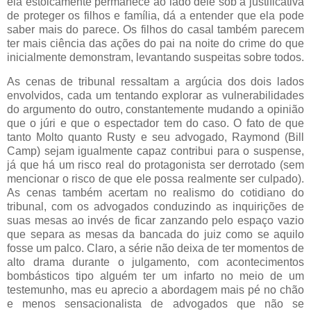
ela estoicamente permanece ao lado dele sob a justificativa
de proteger os filhos e família, dá a entender que ela pode
saber mais do parece. Os filhos do casal também parecem
ter mais ciência das ações do pai na noite do crime do que
inicialmente demonstram, levantando suspeitas sobre todos.
As cenas de tribunal ressaltam a argúcia dos dois lados
envolvidos, cada um tentando explorar as vulnerabilidades
do argumento do outro, constantemente mudando a opinião
que o júri e que o espectador tem do caso. O fato de que
tanto Molto quanto Rusty e seu advogado, Raymond (Bill
Camp) sejam igualmente capaz contribui para o suspense,
já que há um risco real do protagonista ser derrotado (sem
mencionar o risco de que ele possa realmente ser culpado).
As cenas também acertam no realismo do cotidiano do
tribunal, com os advogados conduzindo as inquirições de
suas mesas ao invés de ficar zanzando pelo espaço vazio
que separa as mesas da bancada do juiz como se aquilo
fosse um palco. Claro, a série não deixa de ter momentos de
alto drama durante o julgamento, com acontecimentos
bombásticos tipo alguém ter um infarto no meio de um
testemunho, mas eu aprecio a abordagem mais pé no chão
e menos sensacionalista de advogados que não se