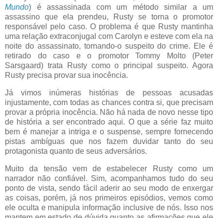
Mundo
) é assassinada com um método similar a um
assassino que ela prendeu, Rusty se torna o promotor
responsável pelo caso. O problema é que Rusty mantinha
uma relação extraconjugal com Carolyn e esteve com ela na
noite do assassinato, tornando-o suspeito do crime. Ele é
retirado do caso e o promotor Tommy Molto (Peter
Sarsgaard) trata Rusty como o principal suspeito. Agora
Rusty precisa provar sua inocência.
Já vimos inúmeras histórias de pessoas acusadas
injustamente, com todas as chances contra si, que precisam
provar a própria inocência. Não há nada de novo nesse tipo
de história a ser encontrado aqui. O que a série faz muito
bem é manejar a intriga e o suspense, sempre fornecendo
pistas ambíguas que nos fazem duvidar tanto do seu
protagonista quanto de seus adversários.
Muito da tensão vem de estabelecer Rusty como um
narrador não confiável. Sim, acompanhamos tudo do seu
ponto de vista, sendo fácil aderir ao seu modo de enxergar
as coisas, porém, já nos primeiros episódios, vemos como
ele oculta e manipula informação inclusive de nós. Isso nos
mantem em estado de dúvida quanto as afirmações que ele