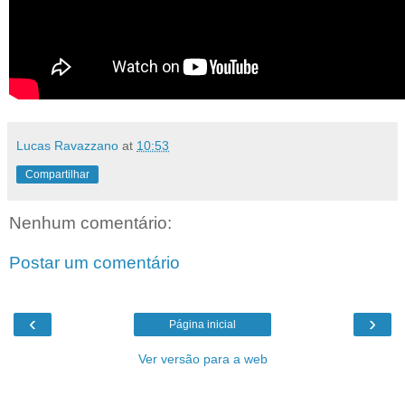
Lucas Ravazzano
at
10:53
Compartilhar
Nenhum comentário:
Postar um comentário
‹
›
Página inicial
Ver versão para a web