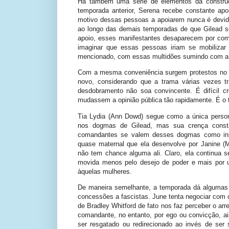
Há também uma série de elementos da construç
temporada anterior, Serena recebe constante ap
motivo dessas pessoas a apoiarem nunca é devid
ao longo das demais temporadas de que Gilead se
apoio, esses manifestantes desaparecem por com
imaginar que essas pessoas iriam se mobilizar
mencionado, com essas multidões sumindo com a
Com a mesma conveniência surgem protestos no 
novo, considerando que a trama várias vezes t
desdobramento não soa convincente. É difícil cr
mudassem a opinião pública tão rapidamente. É o ti
Tia Lydia (Ann Dowd) segue como a única perso
nos dogmas de Gilead, mas sua crença const
comandantes se valem desses dogmas como ins
quase maternal que ela desenvolve por Janine 
não tem chance alguma ali. Claro, ela continu
movida menos pelo desejo de poder e mais por 
àquelas mulheres.
De maneira semelhante, a temporada dá algumas 
concessões a fascistas. June tenta negociar com 
de Bradley Whitford de fato nos faz perceber o arr
comandante, no entanto, por ego ou convicção, ai
ser resgatado ou redirecionado ao invés de ser