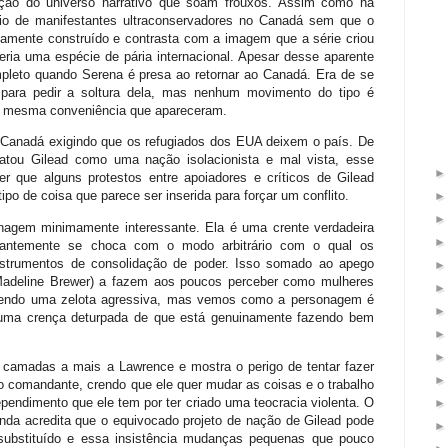
ão do universo narrativo que soam frouxos. Assim como na
oio de manifestantes ultraconservadores no Canadá sem que o
amente construído e contrasta com a imagem que a série criou
ria uma espécie de pária internacional. Apesar desse aparente
pleto quando Serena é presa ao retornar ao Canadá. Era de se
 para pedir a soltura dela, mas nenhum movimento do tipo é
 mesma conveniência que apareceram.
Canadá exigindo que os refugiados dos EUA deixem o país. De
ratou Gilead como uma nação isolacionista e mal vista, esse
er que alguns protestos entre apoiadores e críticos de Gilead
po de coisa que parece ser inserida para forçar um conflito.
nagem minimamente interessante. Ela é uma crente verdadeira
antemente se choca com o modo arbitrário com o qual os
trumentos de consolidação de poder. Isso somado ao apego
(Madeline Brewer) a fazem aos poucos perceber como mulheres
a sendo uma zelota agressiva, mas vemos como a personagem é
uma crença deturpada de que está genuinamente fazendo bem
camadas a mais a Lawrence e mostra o perigo de tentar fazer
o comandante, crendo que ele quer mudar as coisas e o trabalho
ependimento que ele tem por ter criado uma teocracia violenta. O
nda acredita que o equivocado projeto de nação de Gilead pode
 substituído e essa insistência mudanças pequenas que pouco