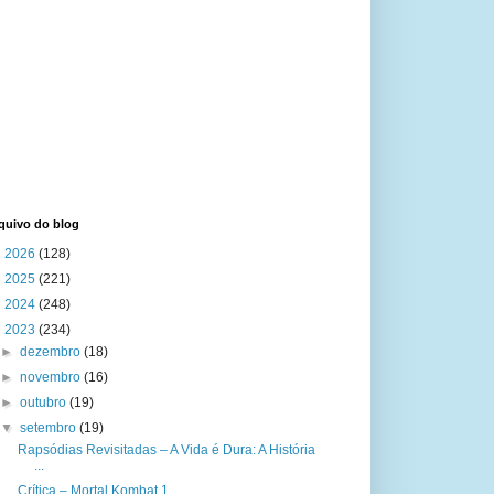
quivo do blog
►
2026
(128)
►
2025
(221)
►
2024
(248)
▼
2023
(234)
►
dezembro
(18)
►
novembro
(16)
►
outubro
(19)
▼
setembro
(19)
Rapsódias Revisitadas – A Vida é Dura: A História
...
Crítica – Mortal Kombat 1