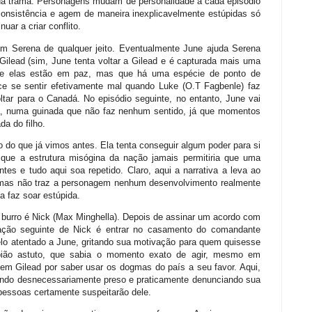
 da trama. Personagens mudam de personalidade a cada episódio
consistência e agem de maneira inexplicavelmente estúpidas só
uar a criar conflito.
m Serena de qualquer jeito. Eventualmente June ajuda Serena
Gilead (sim, June tenta voltar a Gilead e é capturada mais uma
ue elas estão em paz, mas que há uma espécie de ponto de
ece se sentir efetivamente mal quando Luke (O.T Fagbenle) faz
ltar para o Canadá. No episódio seguinte, no entanto, June vai
ela, numa guinada que não faz nenhum sentido, já que momentos
da do filho.
o que já vimos antes. Ela tenta conseguir algum poder para si
que a estrutura misógina da nação jamais permitiria que uma
tes e tudo aqui soa repetido. Claro, aqui a narrativa a leva ao
 mas não traz a personagem nenhum desenvolvimento realmente
a faz soar estúpida.
urro é Nick (Max Minghella). Depois de assinar um acordo com
ação seguinte de Nick é entrar no casamento do comandante
elo atentado a June, gritando sua motivação para quem quisesse
pião astuto, que sabia o momento exato de agir, mesmo em
 em Gilead por saber usar os dogmas do país a seu favor. Aqui,
endo desnecessariamente preso e praticamente denunciando sua
pessoas certamente suspeitarão dele.