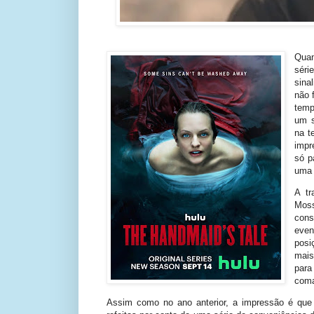
Quan
séri
sina
não 
temp
um s
na t
impr
só p
uma 
A tr
Mos
cons
even
posi
mais
para
coma
Assim como no ano anterior, a impressão é que a