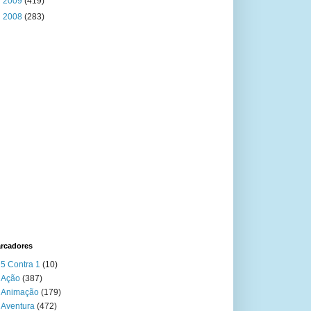
►
2009
(419)
►
2008
(283)
rcadores
5 Contra 1
(10)
Ação
(387)
Animação
(179)
Aventura
(472)