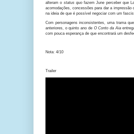
alteram o
status quo
fazem June perceber que Law
acomodações, concessões para dar a impressão 
na ideia de que é possível negociar com um fasci
Com personagens inconsistentes, uma trama que 
anteriores, o quinto ano de
O Conto da Aia
entreg
com pouca esperança de que encontrará um desfech
Nota: 4/10
Trailer