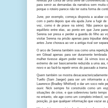
refeitas por conta de uma série de conveniências
para servir as demandas da narrativa sem muita 
porque o roteiro parece não ter outra forma de contin
June, por exemplo, começa disposta a acabar co
com o parto depois que ela ajuda June a fugir de 
vez, como é de praxe na série). Não parece q
equilíbrio entre elas, ao ponto em que June par
Serena ser presa e perder a guarda do filho ao vo
visitar Serena na prisão apenas para tripudiar d
antes June chorava ao ver a antiga rival ser separa
O arco de Serena também soa como uma repetição d
em Gilead apenas para ser duramente lembrada 
mulher tivesse algum poder real. Já vimos isso an
extremo de ser basicamente reduzida a uma aia,
novo e ao fazê-la repetir erros do passado a trama 
Quem também se mostra desacaracterizadamente b
Tuello (Sam Jaeger) para ser um informante a 
Lawrence (Bradley Whitford) e dar um soco nele p
ouvir. Nick sempre foi construído como um es
situações de crise, e que sobreviveu tanto tempo
no entanto, ele age como um completo imbecil, s
posição, já que qualquer informação que vazar as 