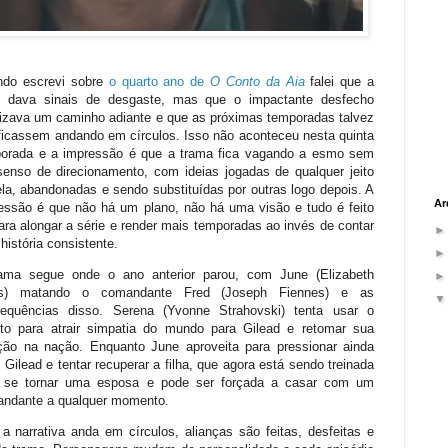
do escrevi sobre
o quarto ano de
O Conto da Aia
falei que a
e dava sinais de desgaste, mas que o impactante desfecho
lizava um caminho adiante e que as próximas temporadas talvez
ficassem andando em círculos. Isso não aconteceu nesta quinta
orada e a impressão é que a trama fica vagando a esmo sem
enso de direcionamento, com ideias jogadas de qualquer jeito
ela, abandonadas e sendo substituídas por outras logo depois. A
Ar
essão é que não há um plano, não há uma visão e tudo é feito
ara alongar a série e render mais temporadas ao invés de contar
história consistente.
ama segue onde o ano anterior parou, com June (Elizabeth
s) matando o comandante Fred (Joseph Fiennes) e as
equências disso. Serena (Yvonne Strahovski) tenta usar o
to para atrair simpatia do mundo para Gilead e retomar sua
ção na nação. Enquanto June aproveita para pressionar ainda
 Gilead e tentar recuperar a filha, que agora está sendo treinada
 se tornar uma esposa e pode ser forçada a casar com um
ndante a qualquer momento.
 narrativa anda em círculos, alianças são feitas, desfeitas e