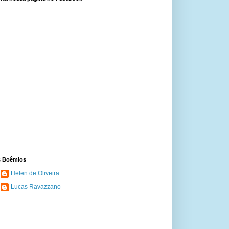
 Boêmios
Helen de Oliveira
Lucas Ravazzano