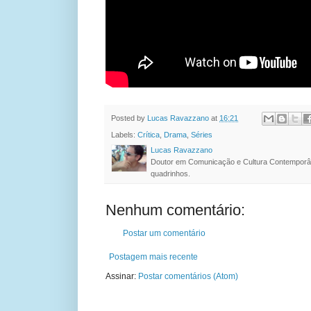
Posted by
Lucas Ravazzano
at
16:21
Labels:
Crítica
,
Drama
,
Séries
Lucas Ravazzano
Doutor em Comunicação e Cultura Contemporâ
quadrinhos.
Nenhum comentário:
Postar um comentário
Postagem mais recente
Assinar:
Postar comentários (Atom)