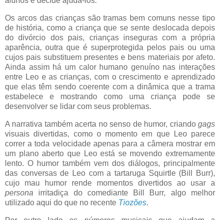
alunos e decide ajudá-los.
Os arcos das crianças são tramas bem comuns nesse tipo
de história, como a criança que se sente deslocada depois
do divórcio dos pais, crianças inseguras com a própria
aparência, outra que é superprotegida pelos pais ou uma
cujos pais substituem presentes e bens materiais por afeto.
Ainda assim há um calor humano genuíno nas interações
entre Leo e as crianças, com o crescimento e aprendizado
que elas têm sendo coerente com a dinâmica que a trama
estabelece e mostrando como uma criança pode se
desenvolver se lidar com seus problemas.
A narrativa também acerta no senso de humor, criando
gags
visuais divertidas, como o momento em que Leo parece
correr a toda velocidade apenas para a câmera mostrar em
um plano aberto que Leo está se movendo extremamente
lento. O humor também vem dos diálogos, principalmente
das conversas de Leo com a tartaruga Squirtle (Bill Burr),
cujo mau humor rende momentos divertidos ao usar a
persona
irritadiça do comediante Bill Burr, algo melhor
utilizado aqui do que no recente
Tiozões
.