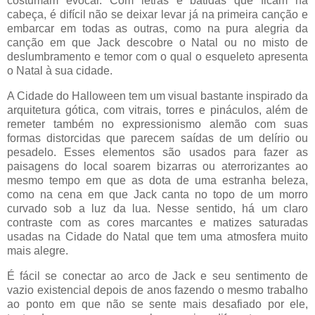
costumam evocar. Com letras e batidas que ficam na
cabeça, é difícil não se deixar levar já na primeira canção e
embarcar em todas as outras, como na pura alegria da
canção em que Jack descobre o Natal ou no misto de
deslumbramento e temor com o qual o esqueleto apresenta
o Natal à sua cidade.
A Cidade do Halloween tem um visual bastante inspirado da
arquitetura gótica, com vitrais, torres e pináculos, além de
remeter também no expressionismo alemão com suas
formas distorcidas que parecem saídas de um delírio ou
pesadelo. Esses elementos são usados para fazer as
paisagens do local soarem bizarras ou aterrorizantes ao
mesmo tempo em que as dota de uma estranha beleza,
como na cena em que Jack canta no topo de um morro
curvado sob a luz da lua. Nesse sentido, há um claro
contraste com as cores marcantes e matizes saturadas
usadas na Cidade do Natal que tem uma atmosfera muito
mais alegre.
É fácil se conectar ao arco de Jack e seu sentimento de
vazio existencial depois de anos fazendo o mesmo trabalho
ao ponto em que não se sente mais desafiado por ele,