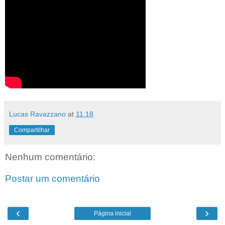
Lucas Ravazzano
at
11:18
Compartilhar
Nenhum comentário:
Postar um comentário
‹
›
Página inicial