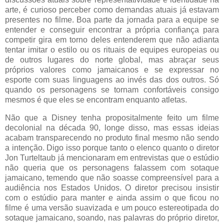
arte, é curioso perceber como demandas atuais já estavam
presentes no filme. Boa parte da jornada para a equipe se
entender e conseguir encontrar a própria confiança para
competir gira em torno deles entenderem que não adianta
tentar imitar o estilo ou os rituais de equipes europeias ou
de outros lugares do norte global, mas abraçar seus
próprios valores como jamaicanos e se expressar no
esporte com suas linguagens ao invés das dos outros. Só
quando os personagens se tornam confortáveis consigo
mesmos é que eles se encontram enquanto atletas.
Não que a Disney tenha propositalmente feito um filme
decolonial na década 90, longe disso, mas essas ideias
acabam transparecendo no produto final mesmo não sendo
a intenção. Digo isso porque tanto o elenco quanto o diretor
Jon Turteltaub já mencionaram em entrevistas que o estúdio
não queria que os personagens falassem com sotaque
jamaicano, temendo que não soasse compreensível para a
audiência nos Estados Unidos. O diretor precisou insistir
com o estúdio para manter e ainda assim o que ficou no
filme é uma versão suavizada e um pouco estereotipada do
sotaque jamaicano, soando, nas palavras do próprio diretor,