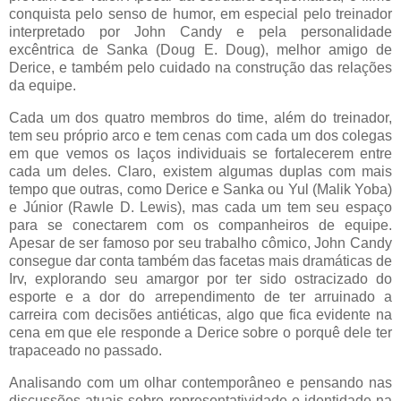
conquista pelo senso de humor, em especial pelo treinador
interpretado por John Candy e pela personalidade
excêntrica de Sanka (Doug E. Doug), melhor amigo de
Derice, e também pelo cuidado na construção das relações
da equipe.
Cada um dos quatro membros do time, além do treinador,
tem seu próprio arco e tem cenas com cada um dos colegas
em que vemos os laços individuais se fortalecerem entre
cada um deles. Claro, existem algumas duplas com mais
tempo que outras, como Derice e Sanka ou Yul (Malik Yoba)
e Júnior (Rawle D. Lewis), mas cada um tem seu espaço
para se conectarem com os companheiros de equipe.
Apesar de ser famoso por seu trabalho cômico, John Candy
consegue dar conta também das facetas mais dramáticas de
Irv, explorando seu amargor por ter sido ostracizado do
esporte e a dor do arrependimento de ter arruinado a
carreira com decisões antiéticas, algo que fica evidente na
cena em que ele responde a Derice sobre o porquê dele ter
trapaceado no passado.
Analisando com um olhar contemporâneo e pensando nas
discussões atuais sobre representatividade e identidade na