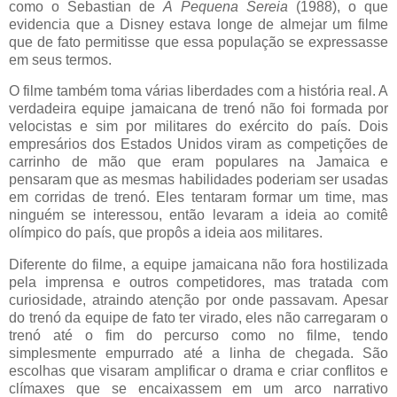
como o Sebastian de
A Pequena Sereia
(1988), o que
evidencia que a Disney estava longe de almejar um filme
que de fato permitisse que essa população se expressasse
em seus termos.
O filme também toma várias liberdades com a história real. A
verdadeira equipe jamaicana de trenó não foi formada por
velocistas e sim por militares do exército do país. Dois
empresários dos Estados Unidos viram as competições de
carrinho de mão que eram populares na Jamaica e
pensaram que as mesmas habilidades poderiam ser usadas
em corridas de trenó. Eles tentaram formar um time, mas
ninguém se interessou, então levaram a ideia ao comitê
olímpico do país, que propôs a ideia aos militares.
Diferente do filme, a equipe jamaicana não fora hostilizada
pela imprensa e outros competidores, mas tratada com
curiosidade, atraindo atenção por onde passavam. Apesar
do trenó da equipe de fato ter virado, eles não carregaram o
trenó até o fim do percurso como no filme, tendo
simplesmente empurrado até a linha de chegada. São
escolhas que visaram amplificar o drama e criar conflitos e
clímaxes que se encaixassem em um arco narrativo