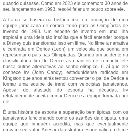
quando quisesse. Como em 2023 ele comemora 30 anos de
seu lançamento em 1993, resolvi falar um pouco sobre ele.
A trama se baseia na história real da formação de uma
equipe jamaicana de corrida trenó para as Olimpíadas de
Inverno de 1988. Um esporte de inverno em uma ilha
tropical é uma ideia tão insólita que é fácil entender porque
a Disney quis transformar isso em filme. No filme a narrativa
é centrada em Derice (Leon) um velocista que sonha em
representar o país nas Olimpíadas. Quando um acidente na
classificatória tira de Derice as chances de competir, ele
busca outras alternativas ao sonho olímpico. É aí que ele
conhece Irv (John Candy), estadunidense radicado em
Kingston que anos atrás tentou convencer o pai de Derice a
formar uma equipe de trenó com velocistas jamaicanos.
Apesar de afastado do esporta há décadas, Irv
relutantemente aceita treinar Derice e a equipe formada por
ele.
É uma história de esporte e superação bem típicas, com os
jamaicanos funcionando como os azarões da disputa, uma
equipe que ninguém acredita, mas que eventualmente
provam seu valor. Apesar da estrutura esquemática, o filme