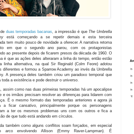
 de
duas temporadas bacanas
, a impressão é que
The Umbrella
emy
está começando a se repetir demais e esta terceira
da tem muito pouco de novidade a oferecer. A narrativa retoma
nto em que o segundo ano parou, com os protagonistas
ndo ao presente depois de ficarem presos da década de 1960. O
a é que as ações deles alteraram a linha do tempo, então estão
Ar
 linha alternativa, na qual Sir Reginald (Colm Feore) adotou
s diferentes e formou a Sparrow Academy ao invés da Umbrella
y. A presença deles também criou um paradoxo temporal que
toda a existência e pode destruir o universo.
a, assim como nas duas primeiras temporadas há um apocalipse
e e os irmãos precisam resolver as diferenças para lidarem com
ça. É o mesmo formato das temporadas anteriores e agora já
 a ficar cansativo, principalmente porque os personagens
uam a ter os mesmos problemas uns com os outros e fica a
ão de que tudo está andando em círculos.
da também como alguns conflitos soam forçados, em especial
o arco envolvendo Allison (Emmy Raver-Lampman). É