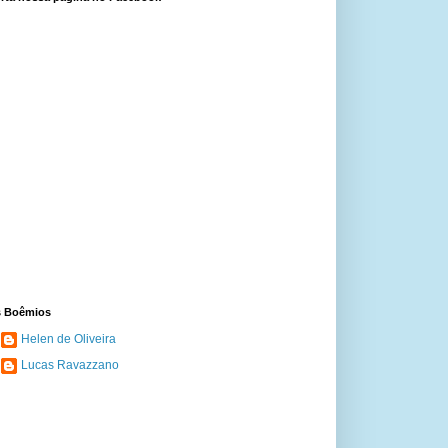
 Boêmios
Helen de Oliveira
Lucas Ravazzano