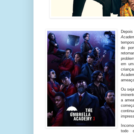
Depois
Acad
tempora
do po
retorna
problem
em uma
criança
Academ
ameaça 
Ou sej
iminent
a amea
começa
contin
impress
Incomo
todo 