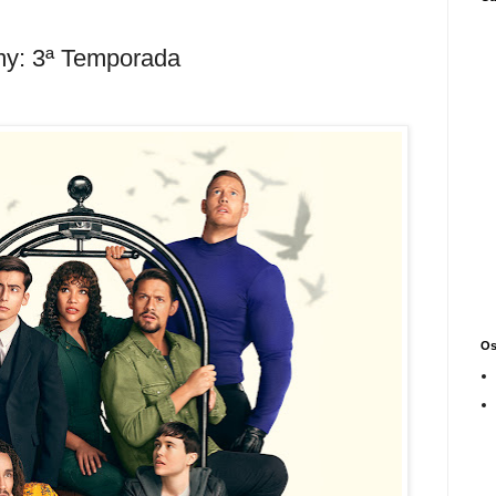
my: 3ª Temporada
Os