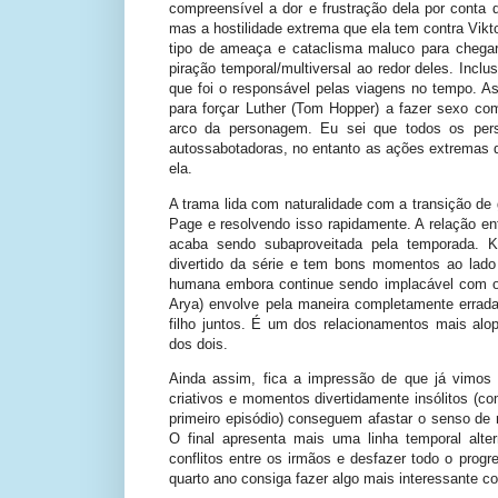
compreensível a dor e frustração dela por conta d
mas a hostilidade extrema que ela tem contra Vikto
tipo de ameaça e cataclisma maluco para chegar 
piração temporal/multiversal ao redor deles. Incl
que foi o responsável pelas viagens no tempo. As
para forçar Luther (Tom Hopper) a fazer sexo com
arco da personagem. Eu sei que todos os per
autossabotadoras, no entanto as ações extremas de
ela.
A trama lida com naturalidade com a transição de gê
Page e resolvendo isso rapidamente. A relação ent
acaba sendo subaproveitada pela temporada. 
divertido da série e tem bons momentos ao lado
humana embora continue sendo implacável com os 
Arya) envolve pela maneira completamente errad
filho juntos. É um dos relacionamentos mais alop
dos dois.
Ainda assim, fica a impressão de que já vimos
criativos e momentos divertidamente insólitos 
primeiro episódio) conseguem afastar o senso de 
O final apresenta mais uma linha temporal alte
conflitos entre os irmãos e desfazer todo o prog
quarto ano consiga fazer algo mais interessante 