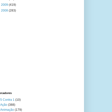
►
2009
(419)
►
2008
(283)
rcadores
5 Contra 1
(10)
Ação
(388)
Animação
(179)