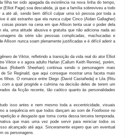
a filha ter sido apagada da existência na nova linha do tempo,
r (Elliot Page) soa descabida, já que a família sobreviveu a todo
a até ali, sendo bem difícil culpar uma só pessoa por toda a
usive é até estranho que ela nunca culpe Cinco (Aidan Gallagher)
 coisas pioram na cena em que Allison tenta usar o poder dela
 ela, uma atitude abusiva e gratuita que não adiciona nada ao
sonagens da série são pessoas complicadas, machucadas e
 Allison nunca soam plenamente justificadas e é difícil aderir a
nero de Viktor, refletindo a transição da vida real do ator Elliot
re Viktor e o agora adulto Harlan (Callum Keith Rennie), porém,
Klaus (Roberth Sheehan) continua sendo o personagem mais
 de Sir Reginald, que aqui consegue mostrar uma faceta mais
filhos. O romance entre Diego (David Castañeda) e Lila (Ritu
a com a qual progride e culmina na decisão deles de terem um
rados da ficção recente, tão caótico quanto às personalidades
 tudo isso antes e nem mesmo toda a excentricidade, visuais
(como a sequência em que todos dançam ao som de
Footloose
no
repetição e desgaste que toma conta dessa terceira temporada.
rnativa que mais uma vez pode servir para reiniciar todos os
resso alcançado até aqui. Sinceramente espero que um eventual
com os personagens.