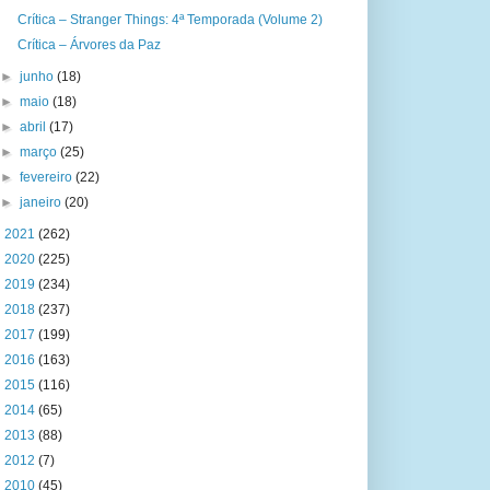
Crítica – Stranger Things: 4ª Temporada (Volume 2)
Crítica – Árvores da Paz
►
junho
(18)
►
maio
(18)
►
abril
(17)
►
março
(25)
►
fevereiro
(22)
►
janeiro
(20)
►
2021
(262)
►
2020
(225)
►
2019
(234)
►
2018
(237)
►
2017
(199)
►
2016
(163)
►
2015
(116)
►
2014
(65)
►
2013
(88)
►
2012
(7)
►
2010
(45)