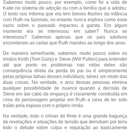
Sabemos muito pouco, por exemplo, como foi a vida de
Katie no sistema de adoção ou com a família que a adotou.
O texto nos informa que ela tem breves
flashes
da infância
com Ruth na fazenda, no entanto nunca explora como esse
vazio sobre o passado impactou a garota. Em algum
momento ela se interessou em saber? Nunca se
interessou? Sabemos apenas que os pais adotivos
esconderam as cartas que Ruth mandou ao longo dos anos.
De maneira semelhante, sabemos muito pouco sobre os
irmãos Keith (Tom Guiry) e Steve (Will Pullen) para entender
até que ponto os problemas nas vidas deles são
consequência direta da perda do pai ou é simplesmente
pelas próprias falhas desses indivíduos, talvez um misto das
duas coisas. Na verdade, o arco dessas pessoas elimina
qualquer possibilidade de nuance quando a decisão de
Steve em dar cabo da vingança é claramente construída em
cima do personagem projetar em Ruth a raiva de ter sido
traído pela esposa com o próprio irmão.
Na verdade, todo o clímax do filme é uma grande bagunça
de revelações e situações de tensão que derrubam por terra
todo o debate sobre culpa e reparação ao basicamente