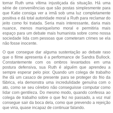
tornar Ruth uma vítima injustiçada da situação. Há uma
série de conveniências que são postas simplesmente para
que Katie consiga ver a irmã sob uma luz completamente
positiva e dá total autoridade moral a Ruth para reclamar do
jeito como foi tratada. Seria mais interessante, daria mais
nuance, menos maniqueísmo moral e permitiria mais
espaço para um debate mais humanista sobre como nossa
sociedade lida com pessoas que cometeram crimes se ela
não fosse inocente.
O que consegue dar alguma sustentação ao debate raso
que o filme apresenta é a performance de Sandra Bullock.
Constantemente com os ombros levantados em uma
postura defensiva, sua Ruth é alguém que aprendeu a
sempre esperar pelo pior. Quando um colega de trabalho
lhe dá um casaco de presente para se proteger do frio da
fábrica, ela demonstra uma incredulidade genuína com o
ato, como se seu cérebro não conseguisse computar como
lidar com gentileza. Do mesmo modo, quando confessa ao
colega de trabalho sobre o que fez no passado, a voz mal
consegue sair da boca dela, como que prevendo a rejeição
que viria, quase incapaz de continuar falando.