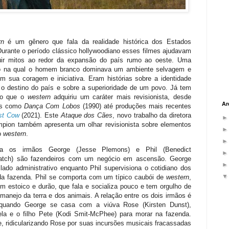
rn
é um gênero que fala da realidade histórica dos Estados
Durante o período clássico hollywoodiano esses filmes ajudavam
uir mitos ao redor da expansão do país rumo ao oeste. Uma
 na qual o homem branco dominava um ambiente selvagem e
om sua coragem e iniciativa. Eram histórias sobre a identidade
, o destino do país e sobre a superioridade de um povo. Já tem
o que o
western
adquiriu um caráter mais revisionista, desde
Ar
es como
Dança Com Lobos
(1990) até produções mais recentes
rst Cow
(2021). Este
Ataque dos Cães
, novo trabalho da diretora
pion também apresenta um olhar revisionista sobre elementos
do
western
.
a os irmãos George (Jesse Plemons) e Phil (Benedict
tch) são fazendeiros com um negócio em ascensão. George
lado administrativo enquanto Phil supervisiona o cotidiano dos
da fazenda. Phil se comporta com um típico caubói de
western
,
 estoico e durão, que fala e socializa pouco e tem orgulho de
anejo da terra e dos animais. A relação entre os dois irmãos é
quando George se casa com a viúva Rose (Kirsten Dunst),
ela e o filho Pete (Kodi Smit-McPhee) para morar na fazenda.
 ridicularizando Rose por suas incursões musicais fracassadas