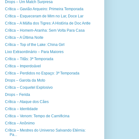
Drops – Um Match Surpresa
Crítica – Gavião Arqueiro: Primeira Temporada
Crítica – Esqueceram de Mim no Lar, Doce Lar
Crítica – A Máfia dos Tigres: A História de Doc Antle
Crítica – Homem-Aranha: Sem Volta Para Casa
Crítica – A Última Noite
Crítica – Top of the Lake: China Girl
Lixo Extraordinário – Para Maiores
Crítica – Titãs: 3ª Temporada
Crítica – Imperdoável
Crítica – Perdidos no Espaço: 3ª Temporada
Drops – Garota da Moto
Crítica – Coquetel Explosivo
Drops – Ferida
Crítica – Ataque dos Cães
Crítica – Identidade
Crítica – Venom: Tempo de Carnificina
Crítica – Anônimo
Crítica – Mestres do Universo Salvando Etérnia:
Pa...