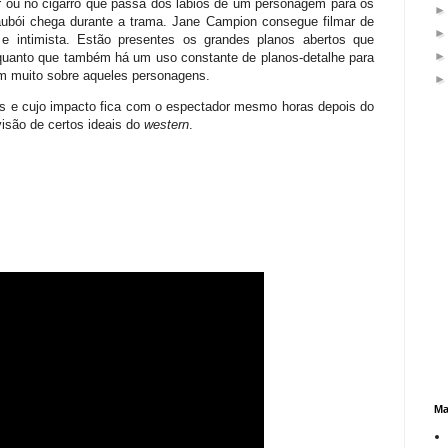
or ou no cigarro que passa dos lábios de um personagem para os
caubói chega durante a trama. Jane Campion consegue filmar de
 intimista. Estão presentes os grandes planos abertos que
uanto que também há um uso constante de planos-detalhe para
em muito sobre aqueles personagens.
as e cujo impacto fica com o espectador mesmo horas depois do
isão de certos ideais do
western
.
Ma