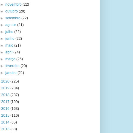
►
novembro
(22)
►
outubro
(20)
►
setembro
(22)
►
agosto
(21)
►
julho
(22)
►
junho
(22)
►
maio
(21)
►
abril
(24)
►
março
(25)
►
fevereiro
(20)
►
janeiro
(21)
►
2020
(225)
►
2019
(234)
►
2018
(237)
►
2017
(199)
►
2016
(163)
►
2015
(116)
►
2014
(65)
►
2013
(88)