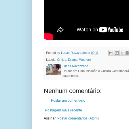
Posted by
Lucas Ravazzano
at
09:11
Labels:
Crítica
,
Drama
,
Western
Lucas Ravazzano
Doutor em Comunicação e Cultura Contemporâ
quadrinhos.
Nenhum comentário:
Postar um comentário
Postagem mais recente
Assinar:
Postar comentários (Atom)