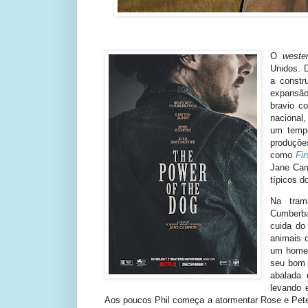
O
weste
Unidos. 
a constr
expansão
bravio c
nacional
um temp
produçõ
como
Fi
Jane Cam
típicos 
Na tram
Cumberba
cuida do 
animais 
um homem
seu bom m
abalada 
levando 
Aos poucos Phil começa a atormentar Rose e Pete,