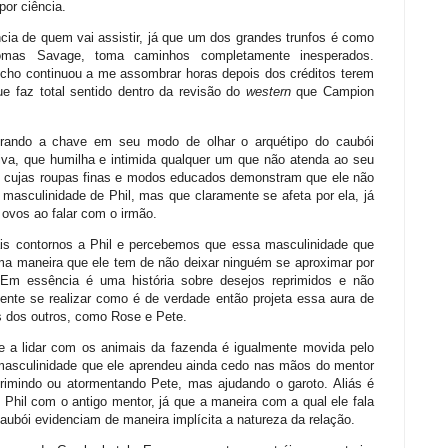
or ciência.
ncia de quem vai assistir, já que um dos grandes trunfos é como
mas Savage, toma caminhos completamente inesperados.
echo continuou a me assombrar horas depois dos créditos terem
e faz total sentido dentro da revisão do
western
que Campion
virando a chave em seu modo de olhar o arquétipo do caubói
iva, que humilha e intimida qualquer um que não atenda ao seu
e, cujas roupas finas e modos educados demonstram que ele não
masculinidade de Phil, mas que claramente se afeta por ela, já
ovos ao falar com o irmão.
is contornos a Phil e percebemos que essa masculinidade que
ma maneira que ele tem de não deixar ninguém se aproximar por
Em essência é uma história sobre desejos reprimidos e não
ente se realizar como é de verdade então projeta essa aura de
s dos outros, como Rose e Pete.
e a lidar com os animais da fazenda é igualmente movida pelo
masculinidade que ele aprendeu ainda cedo nas mãos do mentor
rimindo ou atormentando Pete, mas ajudando o garoto. Aliás é
 Phil com o antigo mentor, já que a maneira com a qual ele fala
aubói evidenciam de maneira implícita a natureza da relação.