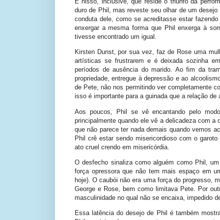
É nisso, inclusive, que reside o triunfo da perf
duro de Phil, mas reveste seu olhar de um desejo 
conduta dele, como se acreditasse estar fazend
enxergar a mesma forma que Phil enxerga à som
tivesse encontrado um igual.
Kirsten Dunst, por sua vez, faz de Rose uma mu
artísticas se frustrarem e é deixada sozinha 
períodos de ausência do marido. Ao fim da tr
propriedade, entregue à depressão e ao alcoolis
de Pete, não nos permitindo ver completamente c
isso é importante para a guinada que a relação de
Aos poucos, Phil se vê encantando pelo modo
principalmente quando ele vê a delicadeza com a
que não parece ter nada demais quando vemos aco
Phil crê estar sendo misericordioso com o garot
ato cruel crendo em misericórdia.
O desfecho sinaliza como alguém como Phil, um 
força opressora que não tem mais espaço em um
hoje). O caubói não era uma força do progresso, m
George e Rose, bem como limitava Pete. Por outr
masculinidade no qual não se encaixa, impedido d
Essa latência do desejo de Phil é também mostr