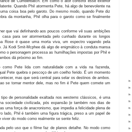
ormance de Cumberbatch. Em como o ator constrói esse exterior
latente. Quando Phil atormenta Pete, há algo de benevolente na
o uma coisa boa pelo garoto. Do mesmo modo, quando Pete diz
bra da montanha, Phil olha para o garoto como se finalmente
lher que vai definhando aos poucos conforme vê suas ambições
em casa para ser atormentada pelo cunhado durante os longos
ama Rose é quase uma morta viva, um espectro vagando pela
mo. Já Kodi Smit-Mcphee dá algo de enigmático à conduta mansa
omo o personagem processa as humilhações impostas por Phil e
 ambos dá próximo ao fim.
 como Pete lida com naturalidade com a vida na fazenda,
 qual Pete quebra o pescoço de um coelho ferido. É um momento
ntecer, mas que será central para selar os destinos de ambos.
o ao se tornar mentor dele, mas no fim é Pete quem comete um
tipo de personalidade exaltada nos
westerns
clássicos, é uma
a sociedade civilizada, pós expansão (e também nos dias de
as uma força de anacronismo, que impedia a felicidade plena de
o lado, Phil é também uma figura trágica, preso a um papel de
e viver do modo como realmente se sente feliz.
ada pelo uso que o filme faz de planos detalhe. No modo como