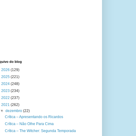
quivo do blog
►
2026
(129)
►
2025
(221)
►
2024
(248)
►
2023
(234)
►
2022
(237)
▼
2021
(262)
▼
dezembro
(22)
Crítica – Apresentando os Ricardos
Crítica – Não Olhe Para Cima
Crítica – The Witcher: Segunda Temporada