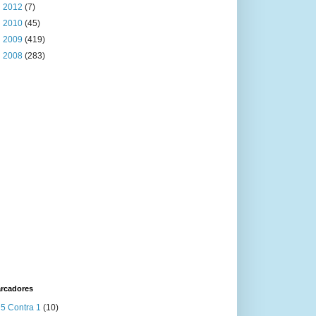
►
2012
(7)
►
2010
(45)
►
2009
(419)
►
2008
(283)
rcadores
5 Contra 1
(10)