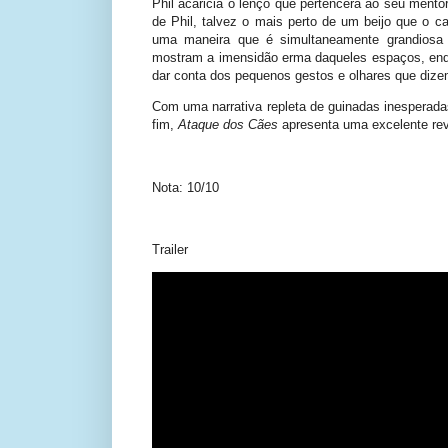
Phil acaricia o lenço que pertencera ao seu ment
de Phil, talvez o mais perto de um beijo que o 
uma maneira que é simultaneamente grandiosa e
mostram a imensidão erma daqueles espaços, enq
dar conta dos pequenos gestos e olhares que diz
Com uma narrativa repleta de guinadas inesperad
fim,
Ataque dos Cães
apresenta uma excelente rev
Nota: 10/10
Trailer