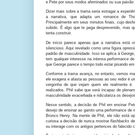
e Pete por seus modos afeminados ou sua paixão p
Dizer mais sobre a trama seria estragar a experiê
a narrativa, que adapta um romance de Tho
Principalmente em seus minutos finais, cujo desf
subido. É algo que te pega desprevenido, mas qu
tenta construir.
De início parece apenas que a narrativa está 
silencioso. Aqui revelado como uma figura opress
padrão de masculinidade. Isso se aplica à Georg
tem qualquer interesse na intensa performance de 
que George parece o tempo todo estar pisando em 
Conforme a trama avança, no entanto, vemos ma
ele exagera e afasta as pessoas ao seu redor é u
vergonha de que vejam quem ele realmente é. 
realizados. Phil sabe que será incapaz de plenam
masculinidade exacerbada e ridiculariza os desejo
Nesse sentido, a decisão de Phil em ensinar Pet
desejo de ensinar ao garoto uma performance de 
Bronco Henry. Na mente de Phil, ele não está op
curiosa a decisão de nunca mostrar
flashbacks
de
ou interage com os antigos pertences do falecido c