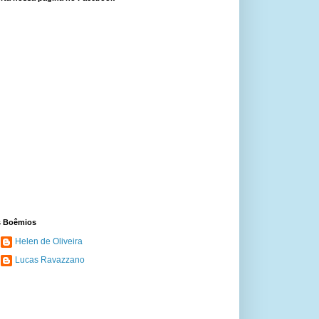
 Boêmios
Helen de Oliveira
Lucas Ravazzano