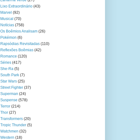
Lanterna Verde
(27)
Lixo Extraordinário
(43)
Marvel
(92)
Musical
(70)
Notícias
(758)
Os Boêmios Analisam
(26)
Pokémon
(6)
Rapsódias Revisitadas
(110)
Reflexões Boêmias
(42)
Romance
(120)
Séries
(417)
She-Ra
(5)
South Park
(7)
Star Wars
(25)
Street Fighter
(37)
Superman
(24)
Suspense
(578)
Terror
(214)
Thor
(27)
Transformers
(20)
Tropic Thunder
(5)
Watchmen
(32)
Western
(18)