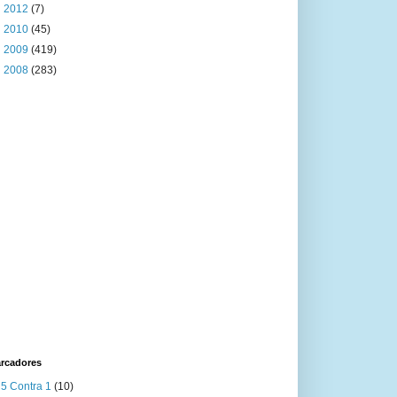
►
2012
(7)
►
2010
(45)
►
2009
(419)
►
2008
(283)
rcadores
5 Contra 1
(10)