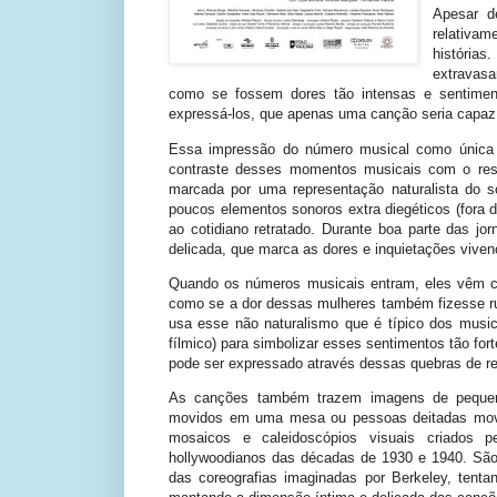
Apesar d
relativa
história
extravas
como se fossem dores tão intensas e sentimen
expressá-los, que apenas uma canção seria capaz 
Essa impressão do número musical como única 
contraste desses momentos musicais com o res
marcada por uma representação naturalista do 
poucos elementos sonoros extra diegéticos (fora d
ao cotidiano retratado. Durante boa parte das j
delicada, que marca as dores e inquietações viven
Quando os números musicais entram, eles vêm co
como se a dor dessas mulheres também fizesse rui
usa esse não naturalismo que é típico dos musi
fílmico) para simbolizar esses sentimentos tão fo
pode ser expressado através dessas quebras de re
As canções também trazem imagens de pequen
movidos em uma mesa ou pessoas deitadas mo
mosaicos e caleidoscópios visuais criados p
hollywoodianos das décadas de 1930 e 1940. Sã
das coreografias imaginadas por Berkeley, tenta