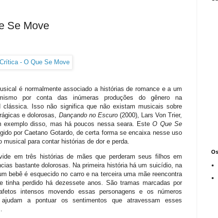
ue Se Move
usical é normalmente associado a histórias de romance e a um
imismo por conta das inúmeras produções do gênero na
 clássica. Isso não significa que não existam musicais sobre
trágicas e dolorosas,
Dançando no Escuro
(2000), Lars Von Trier,
 exemplo disso, mas há poucos nessa seara. Este
O Que Se
rigido por Caetano Gotardo, de certa forma se encaixa nesse uso
o musical para contar histórias de dor e perda.
Os
ivide em três histórias de mães que perderam seus filhos em
ncias bastante dolorosas. Na primeira história há um suicídio, na
m bebê é esquecido no carro e na terceira uma mãe reencontra
ue tinha perdido há dezessete anos. São tramas marcadas por
afetos intensos movendo essas personagens e os números
 ajudam a pontuar os sentimentos que atravessam esses
.