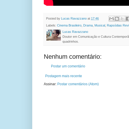
Posted by
Lucas Ravazzano
at
17:46
Labels:
Cinema Brasileiro
,
Drama
,
Musical
,
Rapsódias Revi
Lucas Ravazzano
Doutor em Comunicação e Cultura Contemporâ
quadrinhos.
Nenhum comentário:
Postar um comentário
Postagem mais recente
Assinar:
Postar comentários (Atom)