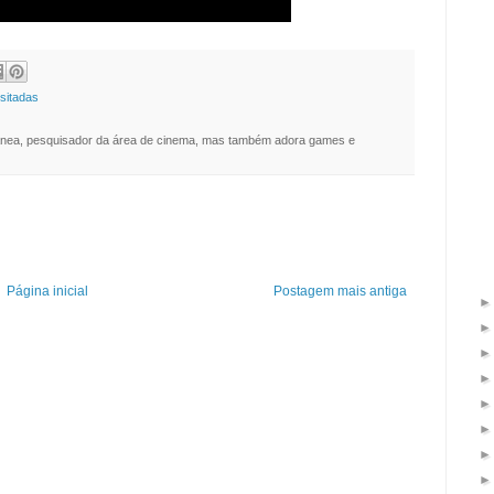
sitadas
nea, pesquisador da área de cinema, mas também adora games e
Página inicial
Postagem mais antiga