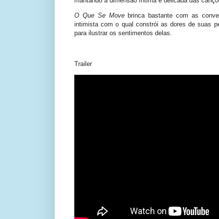
mantando a dimensão íntima e delicada das cançõ
O Que Se Move
brinca bastante com as conve
intimista com o qual constrói as dores de suas
para ilustrar os sentimentos delas.
Trailer