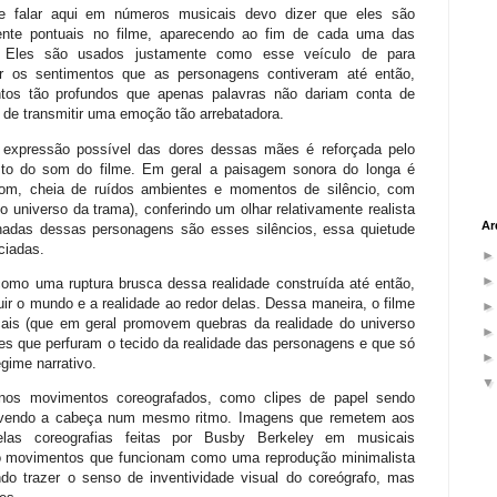
e falar aqui em números musicais devo dizer que eles são
mente pontuais no filme, aparecendo ao fim de cada uma das
s. Eles são usados justamente como esse veículo de para
ar os sentimentos que as personagens contiveram até então,
tos tão profundos que apenas palavras não dariam conta de
de transmitir uma emoção tão arrebatadora.
expressão possível das dores dessas mães é reforçada pelo
to do som do filme. Em geral a paisagem sonora do longa é
som, cheia de ruídos ambientes e momentos de silêncio, com
o universo da trama), conferindo um olhar relativamente realista
Ar
ornadas dessas personagens são esses silêncios, essa quietude
ciadas.
mo uma ruptura brusca dessa realidade construída até então,
r o mundo e a realidade ao redor delas. Dessa maneira, o filme
cais (que em geral promovem quebras da realidade do universo
rtes que perfuram o tecido da realidade das personagens e que só
gime narrativo.
os movimentos coreografados, como clipes de papel sendo
vendo a cabeça num mesmo ritmo. Imagens que remetem aos
elas coreografias feitas por Busby Berkeley em musicais
o movimentos que funcionam como uma reprodução minimalista
ndo trazer o senso de inventividade visual do coreógrafo, mas