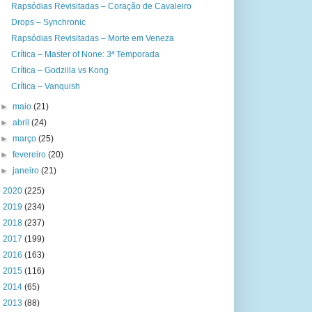
Rapsódias Revisitadas – Coração de Cavaleiro
Drops – Synchronic
Rapsódias Revisitadas – Morte em Veneza
Crítica – Master of None: 3ª Temporada
Crítica – Godzilla vs Kong
Crítica – Vanquish
►
maio
(21)
►
abril
(24)
►
março
(25)
►
fevereiro
(20)
►
janeiro
(21)
►
2020
(225)
►
2019
(234)
►
2018
(237)
►
2017
(199)
►
2016
(163)
►
2015
(116)
►
2014
(65)
►
2013
(88)