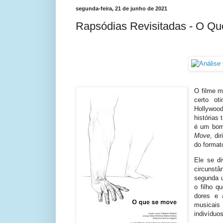
segunda-feira, 21 de junho de 2021
Rapsódias Revisitadas - O Q
O filme m
certo ot
Hollywood
histórias 
é um bom
Move
, di
do format
Ele se d
circunstâ
segunda u
o filho q
dores e 
musicais
indivíduos