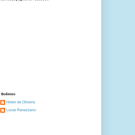
 Boêmios
Helen de Oliveira
Lucas Ravazzano