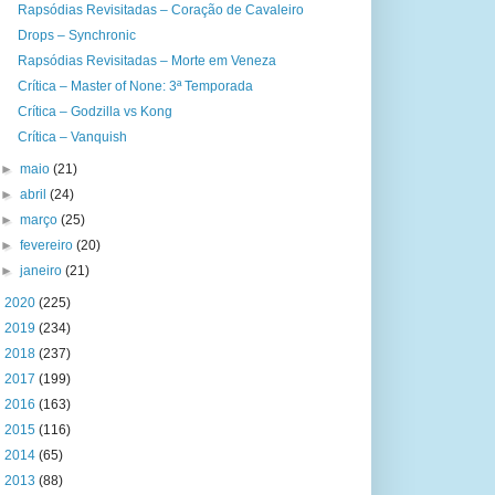
Rapsódias Revisitadas – Coração de Cavaleiro
Drops – Synchronic
Rapsódias Revisitadas – Morte em Veneza
Crítica – Master of None: 3ª Temporada
Crítica – Godzilla vs Kong
Crítica – Vanquish
►
maio
(21)
►
abril
(24)
►
março
(25)
►
fevereiro
(20)
►
janeiro
(21)
►
2020
(225)
►
2019
(234)
►
2018
(237)
►
2017
(199)
►
2016
(163)
►
2015
(116)
►
2014
(65)
►
2013
(88)