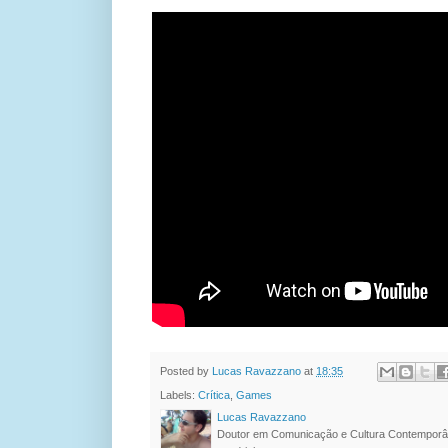
Posted by
Lucas Ravazzano
at
18:35
Labels:
Crítica
,
Games
Lucas Ravazzano
Doutor em Comunicação e Cultura Contemporâ