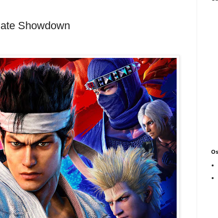
timate Showdown
Os