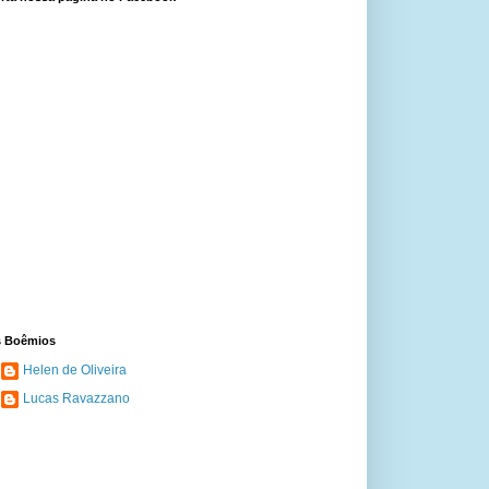
 Boêmios
Helen de Oliveira
Lucas Ravazzano