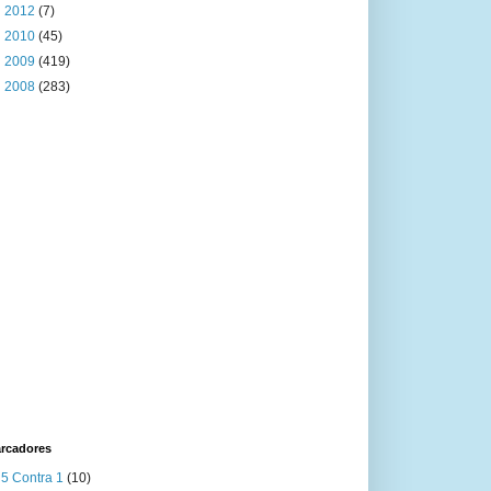
►
2012
(7)
►
2010
(45)
►
2009
(419)
►
2008
(283)
rcadores
5 Contra 1
(10)