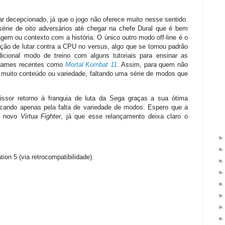
car decepcionado, já que o jogo não oferece muito nesse sentido.
rie de oito adversários até chegar na chefe Dural que é bem
gem ou contexto com a história. O único outro modo off-line é o
ção de lutar contra a CPU no versus, algo que se tornou padrão
cional modo de treino com alguns tutoriais para ensinar as
 games recentes como
Mortal Kombat 11
. Assim, para quem não
á muito conteúdo ou variedade, faltando uma série de modos que
sor retorno à franquia de luta da Sega graças a sua ótima
ecando apenas pela falta de variedade de modos. Espero que a
um novo
Virtua Fighter
, já que esse relançamento deixa claro o
ion 5 (via retrocompatibilidade).