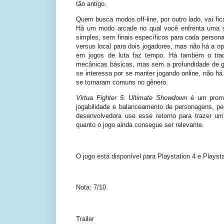
tão antigo.
Quem busca modos off-line, por outro lado, vai fi
Há um modo arcade no qual você enfrenta uma sé
simples, sem finais específicos para cada persona
versus local para dois jogadores, mas não há a op
em jogos de luta faz tempo. Há também o tradi
mecânicas básicas, mas sem a profundidade de
se interessa por se manter jogando online, não h
se tornaram comuns no gênero.
Virtua Fighter 5: Ultimate Showdown
é um promis
jogabilidade e balanceamento de personagens, p
desenvolvedora use esse retorno para trazer 
quanto o jogo ainda consegue ser relevante.
O jogo está disponível para Playstation 4 e Playstat
Nota: 7/10
Trailer