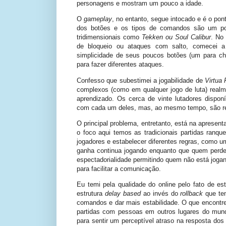
personagens e mostram um pouco a idade.
O
gameplay
, no entanto, segue intocado e é o pon
dos botões e os tipos de comandos são um pou
tridimensionais como
Tekken ou Soul Calibur
. No
de bloqueio ou ataques com salto, comecei a 
simplicidade de seus poucos botões (um para c
para fazer diferentes ataques.
Confesso que subestimei a jogabilidade de
Virtua 
complexos (como em qualquer jogo de luta) rea
aprendizado. Os cerca de vinte lutadores disponí
com cada um deles, mas, ao mesmo tempo, são re
O principal problema, entretanto, está na aprese
o foco aqui temos as tradicionais partidas ran
jogadores e estabelecer diferentes regras, como u
ganha continua jogando enquanto que quem perde
espectadorialidade permitindo quem não está jogan
para facilitar a comunicação.
Eu temi pela qualidade do online pelo fato de 
estrutura
delay based
ao invés do
rollback
que tem
comandos e dar mais estabilidade. O que encontre
partidas com pessoas em outros lugares do mun
para sentir um perceptível atraso na resposta do