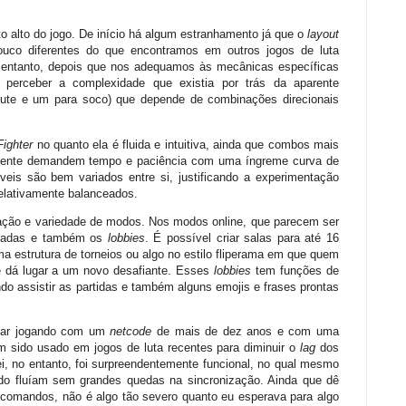
to alto do jogo. De início há algum estranhamento já que o
layout
co diferentes do que encontramos em outros jogos de luta
 entanto, depois que nos adequamos às mecânicas específicas
perceber a complexidade que existia por trás da aparente
hute e um para soco) que depende de combinações direcionais
Fighter
no quanto ela é fluida e intuitiva, ainda que combos mais
lmente demandem tempo e paciência com uma íngreme curva de
veis são bem variados entre si, justificando a experimentação
lativamente balanceados.
ntação e variedade de modos. Nos modos online, que parecem ser
queadas e também os
lobbies
. É possível criar salas para até 16
ma estrutura de torneios ou algo no estilo fliperama em que quem
 dá lugar a um novo desafiante. Esses
lobbies
tem funções de
do assistir as partidas e também alguns emojis e frases prontas
estar jogando com um
netcode
de mais de dez anos e com uma
 sido usado em jogos de luta recentes para diminuir o
lag
dos
i, no entanto, foi surpreendentemente funcional, no qual mesmo
do fluíam sem grandes quedas na sincronização. Ainda que dê
s comandos, não é algo tão severo quanto eu esperava para algo