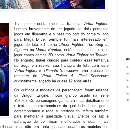
Tive pouco contato com a franquia
Virtua Fighter
.
Lembro brevemente de ter jogado os dois primeiros
jogos em fliperama e o péssimo port do primeiro jogo
para Mega Drive. Sempre fui mais interessado em
jogos de luta 2D como
Street Fighter
,
The King of
Fighters
ou
Mortal Kombat
, então nunca fui muito de
jogar esses games 3D como
Virtua Fighter ou Tekken
.
Ar
No entanto, fiquei curioso para conferir essa tentativa
da Sega em reviver sua franquia de luta com este
Virtua Fighter 5: Ultimate Showdown
, uma espécie de
remaster de
Virtua Fighter 5: Final Showdown
originalmente lançado há quase 12 anos atrás.
Os gráficos e modelos de personagem foram refeitos
da Dragon Engine, motor gráfico usado na série
Yakuza
. Os personagens ganharam mais detalhamento
e texturas, aproximando-os da qualidade de um game
contemporâneo e toda a interface foi refeita também
para melhorar a qualidade visual. Efeitos de luz e
saturação de cor foram melhorados e soam mais
melhorias, mas não tem tanta qualidade quanto os modelos dos