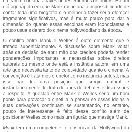
da trama, contada através de testemunhos de outros. Há um
diálogo rápido em que Mank menciona a impossibilidade de
contar toda uma biografia e o melhor a fazer seria oferecer
fragmentos significativos, mas é muito pouco para dar a
dimensão do quanto essas escolhas eram iconoclastas e
pouco usuais dentro do cinema hollywoodiano da época.
O conflito entre Mank e Welles é outro elemento que é
tratado superficialmente. A discussão sobre Mank voltar
atrás da decisão de abrir mão dos créditos poderia render
ponderações importantes e necessárias sobre direitos
autorais ou mesmo onde está a instância autoral em uma
arte que necessita tanto de coletividade quanto o cinema. A
convenção é tratarmos o diretor como instância autoral, mas
isso não foi uma posição que surgiu natural e
instantaneamente, foi fruto de anos de debates e discussões
a respeito. A questão entre Mank e Welles seria um bom
ponto para provocar a cinefilia a pensar se essas ideias e
suas derivações continuam se sustentando, no entanto,
pouco de interessante é feito desse conflito além de
posicionar Welles como mais um figurão que mastiga Mank.
Mank
tem uma competente reconstrução da Hollywood da