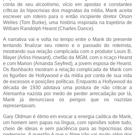
conta de seu alcoolismo, vício em apostas e constantes
críticas às hipocrisias dos magnatas da mídia, Mank aceita
escrever um roteiro para o então incipiente diretor Orson
Welles (Tom Burke), uma história inspirada na trajetória de
William Randolph Hearst (Charles Dance).
A narrativa vai e volta no tempo entre o Mank do presente
tentando finalizar seu roteiro e o passado do roteirista,
mostrando sua relação complicada com o produtor Louis B.
Mayer (Arliss Howard), chefão da MGM, com o ricaço Hearst
e com Marion (Amanda Seyfred), a jovem esposa de Hearst.
Os
flashbacks
mostram a relação complicada de Mank com
os figurões de Hollywood e da mídia por conta de sua vida
de excessos e posições políticas. Enquanto a Hollywood da
década de 1930 adotava uma postura de não criticar a
Alemanha nazista por medo de perder arrecadação por lá,
Mank já denunciava os perigos que os nazistas
representavam.
Gary Oldman é ótimo em evocar a energia caótica de Mank,
um homem sem papas na língua, com opiniões sobre tudo,
cheio de ideias e sem paciência para as hipocrisias dos
poderosos. A questão é que o filme não vai muito além dos