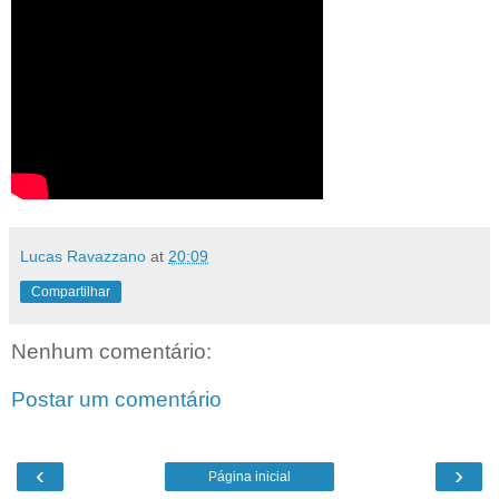
Lucas Ravazzano
at
20:09
Compartilhar
Nenhum comentário:
Postar um comentário
‹
›
Página inicial