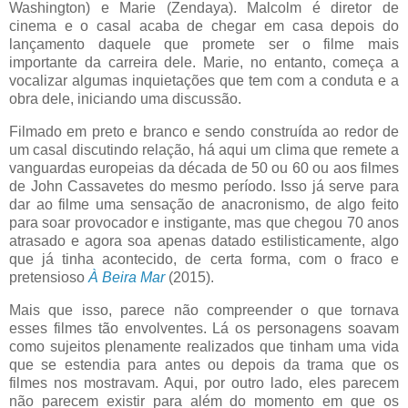
Washington) e Marie (Zendaya). Malcolm é diretor de
cinema e o casal acaba de chegar em casa depois do
lançamento daquele que promete ser o filme mais
importante da carreira dele. Marie, no entanto, começa a
vocalizar algumas inquietações que tem com a conduta e a
obra dele, iniciando uma discussão.
Filmado em preto e branco e sendo construída ao redor de
um casal discutindo relação, há aqui um clima que remete a
vanguardas europeias da década de 50 ou 60 ou aos filmes
de John Cassavetes do mesmo período. Isso já serve para
dar ao filme uma sensação de anacronismo, de algo feito
para soar provocador e instigante, mas que chegou 70 anos
atrasado e agora soa apenas datado estilisticamente, algo
que já tinha acontecido, de certa forma, com o fraco e
pretensioso
À Beira Mar
(2015).
Mais que isso, parece não compreender o que tornava
esses filmes tão envolventes. Lá os personagens soavam
como sujeitos plenamente realizados que tinham uma vida
que se estendia para antes ou depois da trama que os
filmes nos mostravam. Aqui, por outro lado, eles parecem
não parecem existir para além do momento em que os