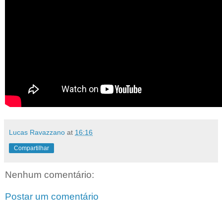
Lucas Ravazzano
at
16:16
Compartilhar
Nenhum comentário:
Postar um comentário