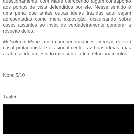
questionamento, com Marie oferecendo algum contraponto
aos pontos de vista defendidos por ele. Nesse sentido é
uma pena que tantas outras ideias trazidas aqui sejam
apresentadas como mera exposição, discursando sobre
esses assuntos ao invés de verdadeiramente ponderar a
respeito deles.
Malcolm & Marie
conta com performances intensas de seu
casal protagonista e ocasionalmente traz boas ideias, mas
acaba sendo um estudo raso sobre arte e relacionamentos.
Nota: 5/10
Trailer