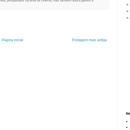
nea, pesquisador da área de cinema, mas também adora games e
Página inicial
Postagem mais antiga
Ma