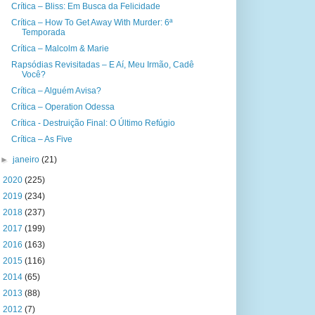
Crítica – Bliss: Em Busca da Felicidade
Crítica – How To Get Away With Murder: 6ª
Temporada
Crítica – Malcolm & Marie
Rapsódias Revisitadas – E Aí, Meu Irmão, Cadê
Você?
Crítica – Alguém Avisa?
Crítica – Operation Odessa
Crítica - Destruição Final: O Último Refúgio
Crítica – As Five
►
janeiro
(21)
►
2020
(225)
►
2019
(234)
►
2018
(237)
►
2017
(199)
►
2016
(163)
►
2015
(116)
►
2014
(65)
►
2013
(88)
►
2012
(7)