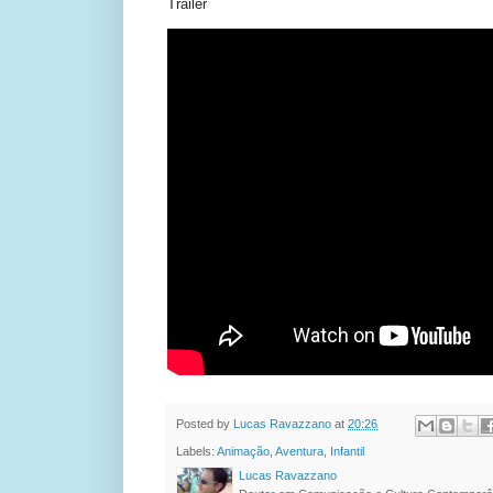
Trailer
Posted by
Lucas Ravazzano
at
20:26
Labels:
Animação
,
Aventura
,
Infantil
Lucas Ravazzano