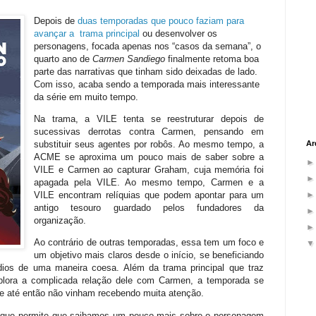
Depois de
duas temporadas que pouco faziam para
avançar a trama principal
ou desenvolver os
personagens, focada apenas nos “casos da semana”, o
quarto ano de
Carmen Sandiego
finalmente retoma boa
parte das narrativas que tinham sido deixadas de lado.
Com isso, acaba sendo a temporada mais interessante
da série em muito tempo.
Na trama, a VILE tenta se reestruturar depois de
sucessivas derrotas contra Carmen, pensando em
Ar
substituir seus agentes por robôs. Ao mesmo tempo, a
ACME se aproxima um pouco mais de saber sobre a
VILE e Carmen ao capturar Graham, cuja memória foi
apagada pela VILE. Ao mesmo tempo, Carmen e a
VILE encontram relíquias que podem apontar para um
antigo tesouro guardado pelos fundadores da
organização.
Ao contrário de outras temporadas, essa tem um foco e
um objetivo mais claros desde o início, se beneficiando
ios de uma maneira coesa. Além da trama principal que traz
plora a complicada relação dele com Carmen, a temporada se
ue até então não vinham recebendo muita atenção.
a que permite que saibamos um pouco mais sobre o personagem