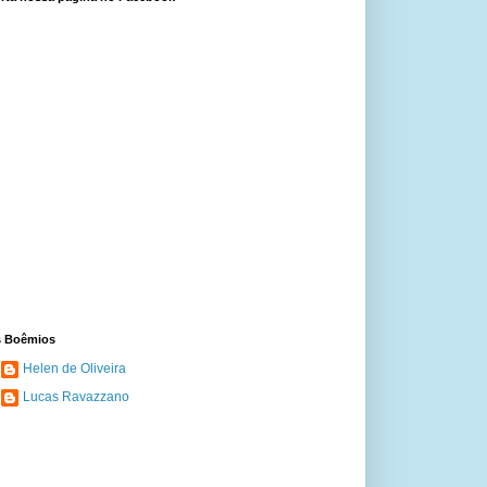
 Boêmios
Helen de Oliveira
Lucas Ravazzano