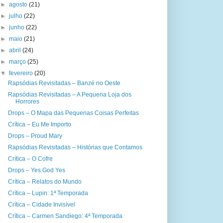
►
agosto
(21)
►
julho
(22)
►
junho
(22)
►
maio
(21)
►
abril
(24)
►
março
(25)
▼
fevereiro
(20)
Rapsódias Revisitadas – Banzé no Oeste
Rapsódias Revisitadas – A Pequena Loja dos
Horrores
Drops – O Mapa das Pequenas Coisas Perfeitas
Crítica – Eu Me Importo
Drops – Proud Mary
Rapsódias Revisitadas – Histórias que Contamos
Crítica – O Cofre
Drops – Yes God Yes
Crítica – Relatos do Mundo
Crítica – Lupin: 1ª Temporada
Crítica – Cidade Invisível
Crítica – Carmen Sandiego: 4ª Temporada