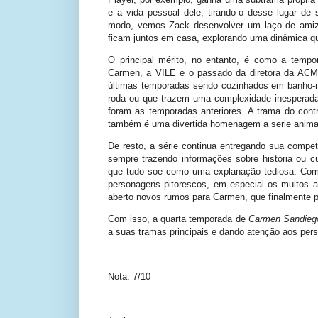
e a vida pessoal dele, tirando-o desse lugar d
modo, vemos Zack desenvolver um laço de amiz
ficam juntos em casa, explorando uma dinâmica qu
O principal mérito, no entanto, é como a temp
Carmen, a VILE e o passado da diretora da ACM
últimas temporadas sendo cozinhados em banho-
roda ou que trazem uma complexidade inesperad
foram as temporadas anteriores. A trama do cont
também é uma divertida homenagem a serie animad
De resto, a série continua entregando sua compe
sempre trazendo informações sobre história ou cu
que tudo soe como uma explanação tediosa. Co
personagens pitorescos, em especial os muitos 
aberto novos rumos para Carmen, que finalmente p
Com isso, a quarta temporada de
Carmen Sandieg
a suas tramas principais e dando atenção aos per
Nota: 7/10