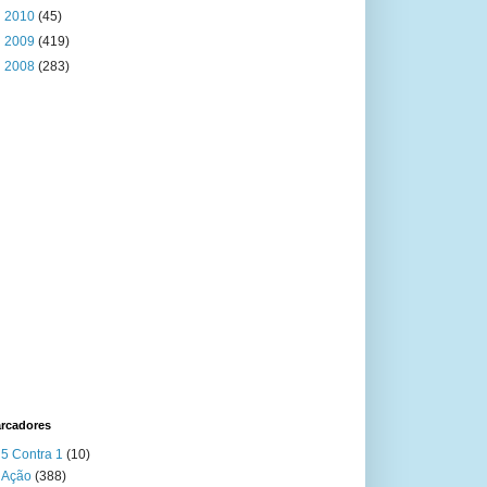
►
2010
(45)
►
2009
(419)
►
2008
(283)
rcadores
5 Contra 1
(10)
Ação
(388)