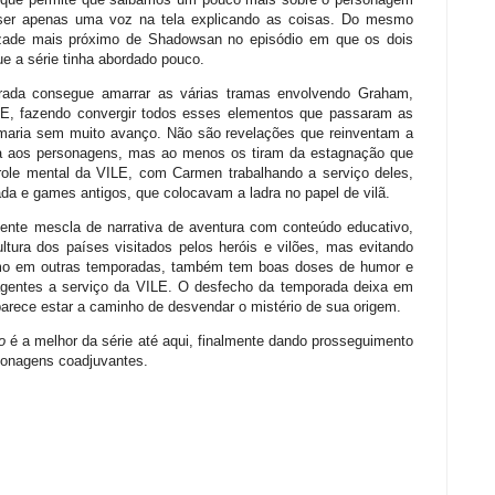
e ser apenas uma voz na tela explicando as coisas. Do mesmo
ade mais próximo de Shadowsan no episódio em que os dois
e a série tinha abordado pouco.
orada consegue amarrar as várias tramas envolvendo Graham,
E, fazendo convergir todos esses elementos que passaram as
maria sem muito avanço. Não são revelações que reinventam a
a aos personagens, mas ao menos os tiram da estagnação que
role mental da VILE, com Carmen trabalhando a serviço deles,
a e games antigos, que colocavam a ladra no papel de vilã.
tente mescla de narrativa de aventura com conteúdo educativo,
ltura dos países visitados pelos heróis e vilões, mas evitando
mo em outras temporadas, também tem boas doses de humor e
agentes a serviço da VILE. O desfecho da temporada deixa em
arece estar a caminho de desvendar o mistério de sua origem.
o
é a melhor da série até aqui, finalmente dando prosseguimento
sonagens coadjuvantes.