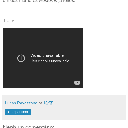
um dos melhores
westerns
já feitos.
Trailer
Lucas Ravazzano
at
15:55
Compartilhar
Nenhum comentário: