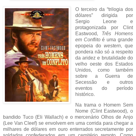
O terceiro da “trilogia dos
dólares” dirigida por
Sergio Leone e
protagonizada por Clint
Eastwood,
Três Homens
em Conflito
é uma grande
epopeia do
western
, que
pondera não só a respeito
da aridez e brutalidade do
velho oeste dos Estados
Unidos, como também
sobre a Guerra de
Secessão e outros
eventos do período
histórico.
Na trama o Homem Sem
Nome (Clint Eastwood), o
bandido Tuco (Eli Wallach) e o mercenário Olhos de Anjo
(Lee Van Cleef) se envolvem em uma corrida para chegar a
milhares de dólares em ouro enterrados secretamente por
soldados confederados em um cemitério remoto. Como