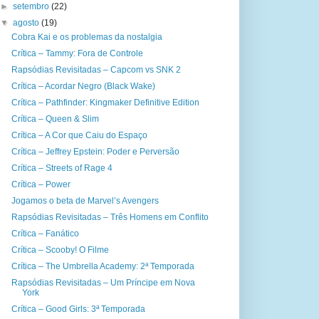
►
setembro
(22)
▼
agosto
(19)
Cobra Kai e os problemas da nostalgia
Crítica – Tammy: Fora de Controle
Rapsódias Revisitadas – Capcom vs SNK 2
Crítica – Acordar Negro (Black Wake)
Crítica – Pathfinder: Kingmaker Definitive Edition
Crítica – Queen & Slim
Crítica – A Cor que Caiu do Espaço
Crítica – Jeffrey Epstein: Poder e Perversão
Crítica – Streets of Rage 4
Crítica – Power
Jogamos o beta de Marvel’s Avengers
Rapsódias Revisitadas – Três Homens em Conflito
Crítica – Fanático
Crítica – Scooby! O Filme
Crítica – The Umbrella Academy: 2ª Temporada
Rapsódias Revisitadas – Um Príncipe em Nova
York
Crítica – Good Girls: 3ª Temporada