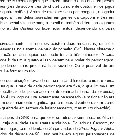
ca de 50 personagens que trazem favoritos das duas empresas
ões (três de soco e três de chute) como é de costume nos jogos
quatro botões). Antes de escolher seus personagens, o jogador
e especial, três delas baseadas em games da Capcom e três em
e especial vai funcionar, a escolha também determina algumas
 no ar, dar
dashes
ou fazer rolamentos, dependendo da barra
dividualmente. Em equipes existem duas mecânicas, uma é o
baseadas no sistema de
ratio
do primeiro
CvS
. Nesse sistema o
ormação de sua equipe que pode ter até três lutadores. A cada
ode ir de um a quatro e isso determina o poder do personagem.
poderoso, mas precisará lutar sozinho. Ou é possível de um
io
1 e formar um trio.
s de combinações levando em conta as diferentes barras e
ratios
 na qual a
ratio
de cada personagem era fixa, o que limitava um
pecíficas de personagem e determinada barra de especial,
não é um jogo de luta exatamente balanceado (a maioria não era
o necessariamente significa que é menos divertido (assim como
 quebrado em termos de balanceamento, mas muito divertido).
onagens da SNK para que eles se adequassem à sua estética e
, cuja qualidade se sustenta ainda hoje. Do lado da Capcom, no
utros jogos, como Honda ou
Sagat
vindos de
Street Fighter Alpha
os da década de 90. Isso resulta em alguns personagens de