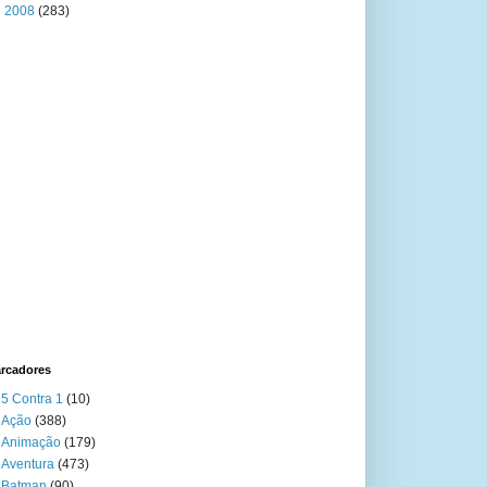
►
2008
(283)
rcadores
5 Contra 1
(10)
Ação
(388)
Animação
(179)
Aventura
(473)
Batman
(90)