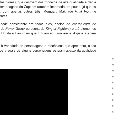
das piores), que destoam dos modelos de alta qualidade e dão a
s personagens da Capcom também incomoda um pouco, já que os
, com apenas outros três: Morrigan, Maki (de
Final Fight
) e
entes.
idade consistente em todos eles, cheios de
easter eggs
de
n de
Power Stone
ou Leona de
King of Fighters
) e até elementos
de Honda e Haohmaru que flutuam em uma arena. Alguns até tem
s à variedade de personagens e mecânicas que apresenta, ainda
os visuais de alguns personagens estejam abaixo da qualidade