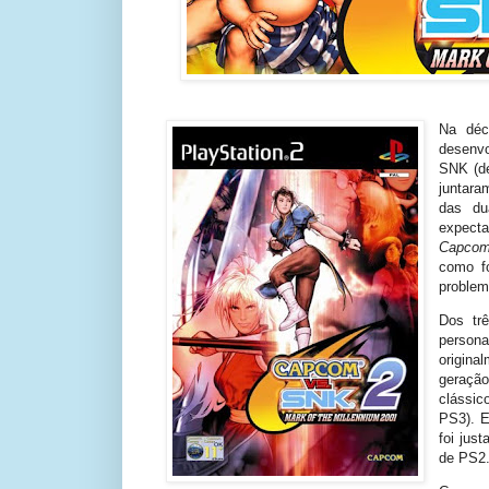
Na déc
desenv
SNK (
juntara
das du
expect
Capco
como f
problem
Dos tr
person
origina
geração
clássi
PS3). E
foi jus
de PS2