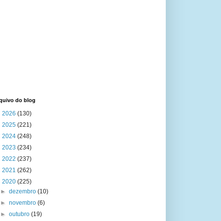
quivo do blog
►
2026
(130)
►
2025
(221)
►
2024
(248)
►
2023
(234)
►
2022
(237)
►
2021
(262)
▼
2020
(225)
►
dezembro
(10)
►
novembro
(6)
►
outubro
(19)