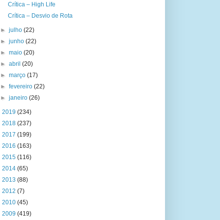
Crítica – High Life
Crítica – Desvio de Rota
►
julho
(22)
►
junho
(22)
►
maio
(20)
►
abril
(20)
►
março
(17)
►
fevereiro
(22)
►
janeiro
(26)
►
2019
(234)
►
2018
(237)
►
2017
(199)
►
2016
(163)
►
2015
(116)
►
2014
(65)
►
2013
(88)
►
2012
(7)
►
2010
(45)
►
2009
(419)