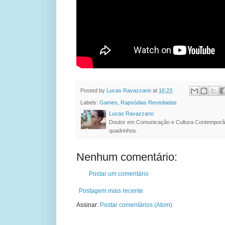
Posted by
Lucas Ravazzano
at
16:23
Labels:
Games
,
Rapsódias Revisitadas
Lucas Ravazzano
Doutor em Comunicação e Cultura Contemporâ
quadrinhos.
Nenhum comentário:
Postar um comentário
Postagem mais recente
Assinar:
Postar comentários (Atom)