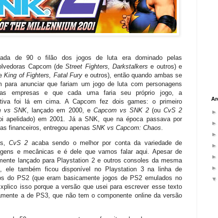
ada de 90 o filão dos jogos de luta era dominado pelas
olvedoras Capcom (de
Street Fighters, Darkstalkers
e outros) e
de
King of Fighters, Fatal Fury
e outros), então quando ambas se
m para anunciar que fariam um jogo de luta com personagens
as empresas e que cada uma faria seu próprio jogo, a
Ar
ativa foi lá em cima. A Capcom fez dois games: o primeiro
m vs SNK
, lançado em 2000, e
Capcom vs SNK 2
(ou
CvS 2
oi apelidado) em 2001. Já a SNK, que na época passava por
as financeiros, entregou apenas
SNK vs Capcom: Chaos
.
ês,
CvS 2
acaba sendo o melhor por conta da variedade de
agens e mecânicas e é dele que vamos falar aqui. Apesar de
lmente lançado para Playstation 2 e outros consoles da mesma
, ele também ficou disponível no Playstation 3 na linha de
cos do PS2 (que eram basicamente jogos de PS2 emulados no
xplico isso porque a versão que usei para escrever esse texto
tamente a de PS3, que não tem o componente online da versão
.