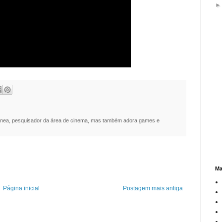
nea, pesquisador da área de cinema, mas também adora games e
Ma
Página inicial
Postagem mais antiga