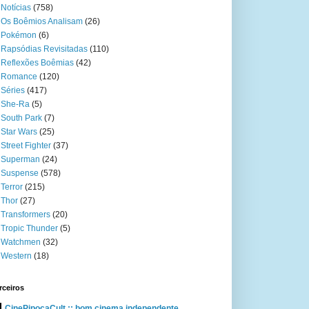
Notícias
(758)
Os Boêmios Analisam
(26)
Pokémon
(6)
Rapsódias Revisitadas
(110)
Reflexões Boêmias
(42)
Romance
(120)
Séries
(417)
She-Ra
(5)
South Park
(7)
Star Wars
(25)
Street Fighter
(37)
Superman
(24)
Suspense
(578)
Terror
(215)
Thor
(27)
Transformers
(20)
Tropic Thunder
(5)
Watchmen
(32)
Western
(18)
rceiros
CinePipocaCult :: bom cinema independente