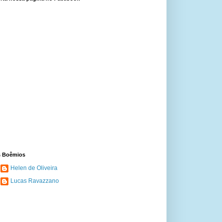
 Boêmios
Helen de Oliveira
Lucas Ravazzano