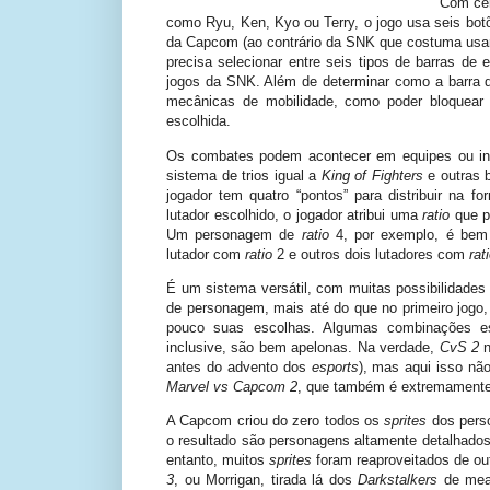
Com cer
como Ryu, Ken, Kyo ou Terry, o jogo usa seis bot
da Capcom (ao contrário da SNK que costuma usar 
precisa selecionar entre seis tipos de barras d
jogos da SNK. Além de determinar como a barra d
mecânicas de mobilidade, como poder bloquear
escolhida.
Os combates podem acontecer em equipes ou in
sistema de trios igual a
King of Fighters
e outras 
jogador tem quatro “pontos” para distribuir na f
lutador escolhido, o jogador atribui uma
ratio
que p
Um personagem de
ratio
4, por exemplo, é bem 
lutador com
ratio
2 e outros dois lutadores com
rat
É um sistema versátil, com muitas possibilidade
de personagem, mais até do que no primeiro jogo,
pouco suas escolhas. Algumas combinações es
inclusive, são bem apelonas. Na verdade,
CvS 2
antes do advento dos
esports
), mas aqui isso nã
Marvel vs Capcom 2
, que também é extremamente
A Capcom criou do zero todos os
sprites
dos pers
o resultado são personagens altamente detalhados
entanto, muitos
sprites
foram reaproveitados de o
3
, ou Morrigan, tirada lá dos
Darkstalkers
de mead