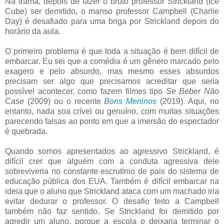
Na trama, depois de fazer o bruto professor Strickland (Ice
Cube) ser demitido, o manso professor Campbell (Charlie
Day) é desafiado para uma briga por Strickland depois do
horário da aula.
O primeiro problema é que toda a situação é bem difícil de
embarcar. Eu sei que a comédia é um gênero marcado pelo
exagero e pelo absurdo, mas mesmo esses absurdos
precisam ser algo que precisamos acreditar que seria
possível acontecer, como fazem filmes tipo
Se Beber Não
Case
(2009) ou o recente
Bons Meninos
(2019). Aqui, no
entanto, nada soa crível ou genuíno, com muitas situações
parecendo falsas ao ponto em que a imersão do espectador
é quebrada.
Quando somos apresentados ao agressivo Strickland, é
difícil crer que alguém com a conduta agressiva dele
sobreviveria no constante escrutínio de pais do sistema de
educação pública dos EUA. Também é difícil embarcar na
ideia que o aluno que Strickland ataca com um machado iria
evitar dedurar o professor. O desafio feito a Campbell
também não faz sentido. Se Strickland foi demitido por
agredir um aluno, porque a escola o deixaria terminar o