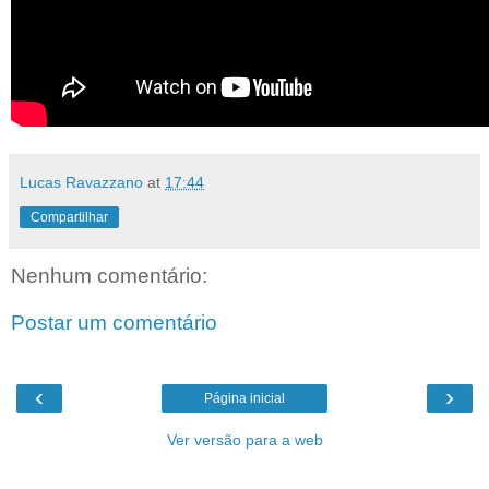
Lucas Ravazzano
at
17:44
Compartilhar
Nenhum comentário:
Postar um comentário
‹
›
Página inicial
Ver versão para a web