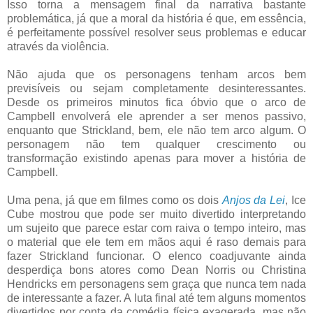
Isso torna a mensagem final da narrativa bastante
problemática, já que a moral da história é que, em essência,
é perfeitamente possível resolver seus problemas e educar
através da violência.
Não ajuda que os personagens tenham arcos bem
previsíveis ou sejam completamente desinteressantes.
Desde os primeiros minutos fica óbvio que o arco de
Campbell envolverá ele aprender a ser menos passivo,
enquanto que Strickland, bem, ele não tem arco algum. O
personagem não tem qualquer crescimento ou
transformação existindo apenas para mover a história de
Campbell.
Uma pena, já que em filmes como os dois
Anjos da Lei
, Ice
Cube mostrou que pode ser muito divertido interpretando
um sujeito que parece estar com raiva o tempo inteiro, mas
o material que ele tem em mãos aqui é raso demais para
fazer Strickland funcionar. O elenco coadjuvante ainda
desperdiça bons atores como Dean Norris ou Christina
Hendricks em personagens sem graça que nunca tem nada
de interessante a fazer. A luta final até tem alguns momentos
divertidos por conta da comédia física exagerada, mas não