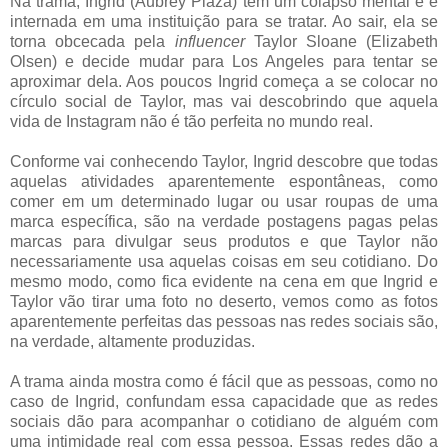
Na trama, Ingrid (Aubrey Plaza) tem um colapso mental e é
internada em uma instituição para se tratar. Ao sair, ela se
torna obcecada pela
influencer
Taylor Sloane (Elizabeth
Olsen) e decide mudar para Los Angeles para tentar se
aproximar dela. Aos poucos Ingrid começa a se colocar no
círculo social de Taylor, mas vai descobrindo que aquela
vida de Instagram não é tão perfeita no mundo real.
Conforme vai conhecendo Taylor, Ingrid descobre que todas
aquelas atividades aparentemente espontâneas, como
comer em um determinado lugar ou usar roupas de uma
marca específica, são na verdade postagens pagas pelas
marcas para divulgar seus produtos e que Taylor não
necessariamente usa aquelas coisas em seu cotidiano. Do
mesmo modo, como fica evidente na cena em que Ingrid e
Taylor vão tirar uma foto no deserto, vemos como as fotos
aparentemente perfeitas das pessoas nas redes sociais são,
na verdade, altamente produzidas.
A trama ainda mostra como é fácil que as pessoas, como no
caso de Ingrid, confundam essa capacidade que as redes
sociais dão para acompanhar o cotidiano de alguém com
uma intimidade real com essa pessoa. Essas redes dão a