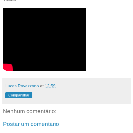
Lucas Ravazzano
at
12:59
Compartilhar
Nenhum comentário:
Postar um comentário