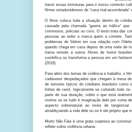
trazer essas estruturas para o nosso contexto cul
filmes estadunidenses de “casa mal-assombrada” e
O filme coloca toda a situação dentro do cotidia
causada pela chamada “guerra ao tráfico” que
criminosos, policiais ou civis. O texto trata das
pessoas ao redor e marca quem a comete. També
problemas de Stênio em sua relação com Odete
quando chega em casa depois de uma noite de trab
trama remete a outros filmes de horror brasil
zumbifica ou transforma a pessoa em um fanta
(2018).
Para além dos temas de violência e trabalho, o fil
cadáveres despedaçados que chegam à mesa de S
de temores típicos do cotidiano brasileiro com
linhas de cerol, logicamente se cortando todo no
parte de sua duração, sobre o que está realmen
mortos ou se tudo é imaginação dele por conta de 
aspecto sobrenatural ao invés de tangencia
amaldiçoando a vida dele ou se é ele próprio que 
Morto Não Fala
é uma grata surpresa ao construir
reflete sobre violência urbana.