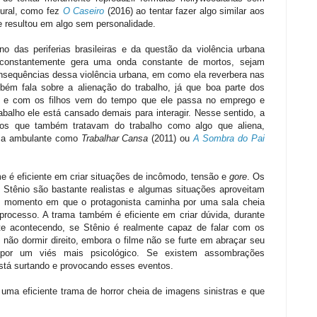
tural, como fez
O Caseiro
(2016) ao tentar fazer algo similar aos
 resultou em algo sem personalidade.
no das periferias brasileiras e da questão da violência urbana
 constantemente gera uma onda constante de mortos, sejam
 consequências dessa violência urbana, em como ela reverbera nas
m fala sobre a alienação do trabalho, já que boa parte dos
 e com os filhos vem do tempo que ele passa no emprego e
alho ele está cansado demais para interagir. Nesse sentido, a
eiros que também tratavam do trabalho como algo que aliena,
sma ambulante como
Trabalhar Cansa
(2011) ou
A Sombra do Pai
me é eficiente em criar situações de incômodo, tensão e
gore
. Os
tênio são bastante realistas e algumas situações aproveitam
o o momento em que o protagonista caminha por uma sala cheia
 processo. A trama também é eficiente em criar dúvida, durante
te acontecendo, se Stênio é realmente capaz de falar com os
não dormir direito, embora o filme não se furte em abraçar seu
r por um viés mais psicológico. Se existem assombrações
está surtando e provocando esses eventos.
 uma eficiente trama de horror cheia de imagens sinistras e que