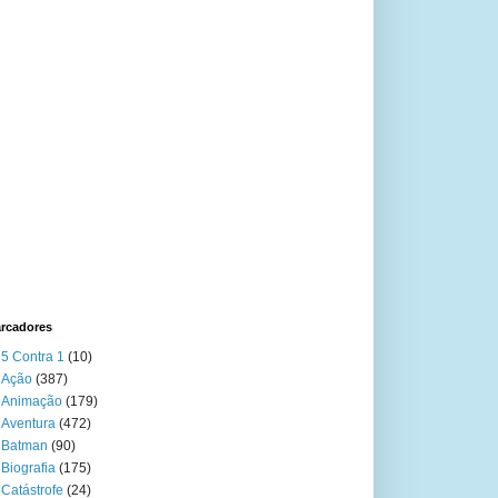
rcadores
5 Contra 1
(10)
Ação
(387)
Animação
(179)
Aventura
(472)
Batman
(90)
Biografia
(175)
Catástrofe
(24)