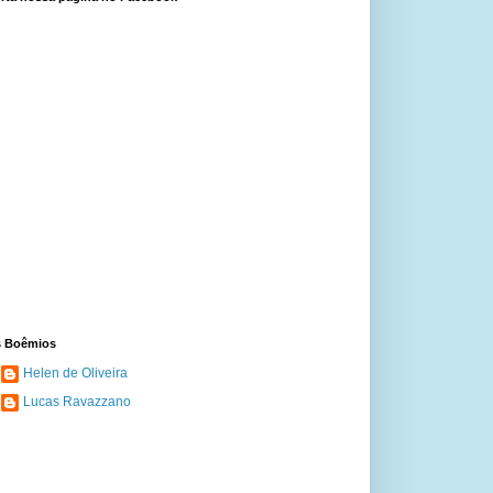
 Boêmios
Helen de Oliveira
Lucas Ravazzano