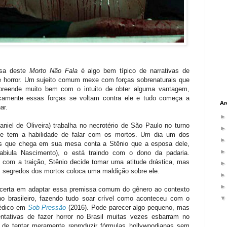
ssa deste
Morto Não Fala
é algo bem típico de narrativas de
 e horror. Um sujeito comum mexe com forças sobrenaturais que
reende muito bem com o intuito de obter alguma vantagem,
camente essas forças se voltam contra ele e tudo começa a
Ar
ar.
aniel de Oliveira) trabalha no necrotério de São Paulo no turno
 e tem a habilidade de falar com os mortos. Um dia um dos
s que chega em sua mesa conta a Stênio que a esposa dele,
abiula Nascimento), o está traindo com o dono da padaria.
 com a traição, Stênio decide tomar uma atitude drástica, mas
s segredos dos mortos coloca uma maldição sobre ele.
acerta em adaptar essa premissa comum do gênero ao contexto
ano brasileiro, fazendo tudo soar crível como aconteceu com o
édico em
Sob Pressão
(2016). Pode parecer algo pequeno, mas
entativas de fazer horror no Brasil muitas vezes esbarram no
 de tentar meramente reproduzir fórmulas hollywoodianas sem