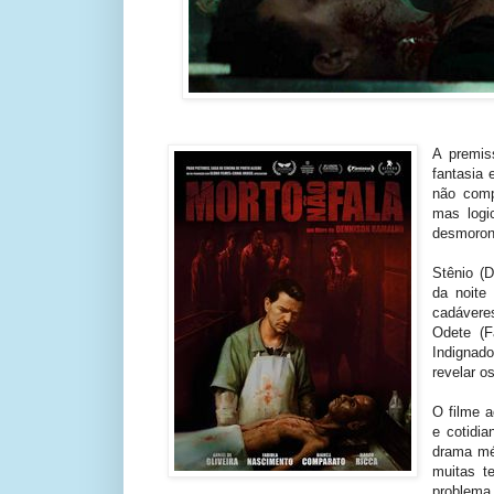
A premi
fantasia
não comp
mas logi
desmoron
Stênio (D
da noite
cadávere
Odete (F
Indignado
revelar o
O filme 
e cotidi
drama m
muitas t
problema