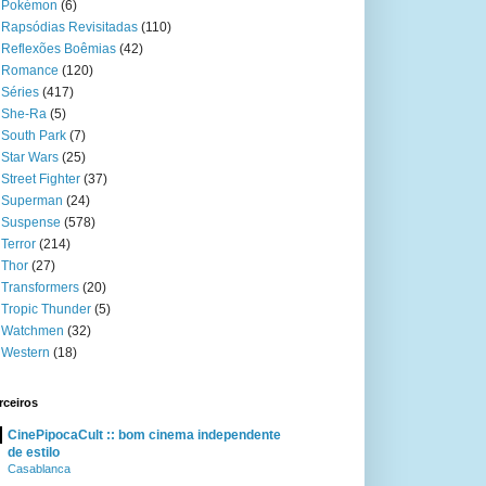
Pokémon
(6)
Rapsódias Revisitadas
(110)
Reflexões Boêmias
(42)
Romance
(120)
Séries
(417)
She-Ra
(5)
South Park
(7)
Star Wars
(25)
Street Fighter
(37)
Superman
(24)
Suspense
(578)
Terror
(214)
Thor
(27)
Transformers
(20)
Tropic Thunder
(5)
Watchmen
(32)
Western
(18)
rceiros
CinePipocaCult :: bom cinema independente
de estilo
Casablanca