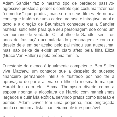
Adam Sandler faz o mesmo tipo de perdedor passivo-
agressivo prestes a perder o controle que costuma fazer nas
"comédias" que produz, mas se em seus filmes ele nunca
consegue ir além de uma caricatura rasa e intragável aqui o
texto e a direção de Baumbach consegue dar a Sandler
material suficiente para que seu personagem soe como um
ser humano de verdade. O trabalho de Sandler sentir os
anos de frustração acumulada do personagem e como o
desejo dele em ser aceito pelo pai minou sua autoestima,
mas não deixa de exibir um claro afeto pela filha Eliza
(Grace Van Patten) e pela própria família.
O restante do elenco é igualmente competente. Ben Stiller
vive Matthew, um contador que a despeito do sucesso
financeiro permanece infeliz e frustrado por não ter a
aprovação do pai e aliena seu filho da mesma forma que
Harold fez com ele. Emma Thompson diverte como a
esposa riponga e alcoólatra de Harold com maneirismos
largados e culinária exótica, servindo pratos como tubarão e
pombo. Adam Driver tem uma pequena, mas engraçada
ponta como um artista financeiramente irresponsável.