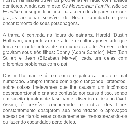
nossos familiares ou temos problemas em lidar com nossos
genitores. Ainda assim este
Os Meyerowitz: Família Não se
Escolhe
consegue funcionar para além dos lugares comuns
graças ao olhar sensível de Noah Baumbach e pelo
encantamento de seus personagens.
A trama é centrada na figura do patriarca Harold (Dustin
Hoffman), um professor de arte e escultor aposentado que
tenta se manter relevante no mundo da arte. Ao seu redor
gravitam seus três filhos: Danny (Adam Sandler), Matt (Ben
Stiller) e Jean (Elizabeth Marvel), cada um deles com
diferentes problemas com o pai.
Dustin Hoffman é ótimo como o patriarca turrão e mal
humorado. Sempre irritado com algo e lançando "protestos"
sobre coisas irrelevantes que lhe causam um incômodo
desproporcional e criando confusão por causa disso, sendo
um sujeito igualmente fascinante, divertido e insuportável.
Assim, é possível compreender o motivo dos filhos
constantemente desejarem sua proximidade e aprovação
apesar de Harold estar constantemente menosprezando-os
ou fazendo escândalos perto deles.