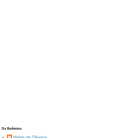
Os Boêmios
Helen de Oliveira