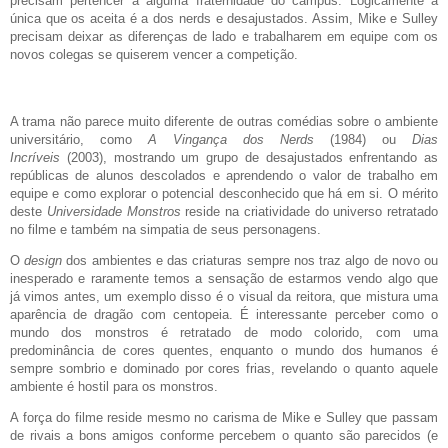
precisam pertencer a alguma fraternidade do campus. Logicamente a
única que os aceita é a dos nerds e desajustados. Assim, Mike e Sulley
precisam deixar as diferenças de lado e trabalharem em equipe com os
novos colegas se quiserem vencer a competição.
A trama não parece muito diferente de outras comédias sobre o ambiente
universitário, como
A Vingança dos Nerds
(1984) ou
Dias
Incríveis
(2003), mostrando um grupo de desajustados enfrentando as
repúblicas de alunos descolados e aprendendo o valor de trabalho em
equipe e como explorar o potencial desconhecido que há em si. O mérito
deste
Universidade Monstros
reside na criatividade do universo retratado
no filme e também na simpatia de seus personagens.
O
design
dos ambientes e das criaturas sempre nos traz algo de novo ou
inesperado e raramente temos a sensação de estarmos vendo algo que
já vimos antes, um exemplo disso é o visual da reitora, que mistura uma
aparência de dragão com centopeia. É interessante perceber como o
mundo dos monstros é retratado de modo colorido, com uma
predominância de cores quentes, enquanto o mundo dos humanos é
sempre sombrio e dominado por cores frias, revelando o quanto aquele
ambiente é hostil para os monstros.
A força do filme reside mesmo no carisma de Mike e Sulley que passam
de rivais a bons amigos conforme percebem o quanto são parecidos (e