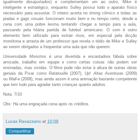
igualmente desajustados) e complementam um ao outro, Mike é
inteligente e estratégico, enquanto Sulley possui todo o aparato físico
necessário para assustar. O roteiro acerta no
timing
cômico e todas as
piadas e
gags
visuais funcionam muito bem e no tempo certo, desde a
cena com uma pobre lesma tentando chegar a tempo para a aula,
passando pela hilária partida de futebol americano. O som é outro
elemento bem utilizado para extrair risos, em especial pela dicção
monótona e arrasta de um professor que revela o tédio de Mike e Sulley
ao serem obrigados a frequentar uma aula que não querem.
Universidade Monstros
é uma divertida e encantadora fábula sobre
amizade, trabalho em equipe e como certas coisas não podem ser
ensinadas, mas vividas. O filme pode não estar à altura de outras obras
geniais da Pixar como
Ratatouille
(2007),
Up! Altas Aventuras
(2009)
ou
Wall-e
(2008), mas ainda assim é uma animação bastante competente
que tem tudo para agradar tanto crianças quanto adultos.
Nota: 7/10
Obs:
Há uma engraçada cena após os créditos.
Lucas Ravazzano
at
10:08
Compartilhar