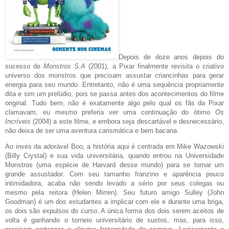
Depois de doze anos depois do
sucesso de
Monstros S.A
(2001), a Pixar finalmente revisita o criativo
universo dos monstros que precisam assustar criancinhas para gerar
energia para seu mundo. Entretanto, não é uma sequência propriamente
dita e sim um prelúdio, pois se passa antes dos acontecimentos do filme
original. Tudo bem, não é exatamente algo pelo qual os fãs da Pixar
clamavam, eu mesmo preferia ver uma continuação do ótimo
Os
Incríveis
(2004) a este filme, e embora seja descartável e desnecessário,
não deixa de ser uma aventura carismática e bem bacana.
Ao invés da adorável Boo, a história aqui é centrada em Mike Wazowski
(Billy Crystal) e sua vida universitária, quando entrou na Universidade
Monstros (uma espécie de Harvard desse mundo) para se tornar um
grande assustador. Com seu tamanho franzino e aparência pouco
intimidadora, acaba não sendo levado a sério por seus colegas ou
mesmo pela reitora (Helen Mirren). Seu futuro amigo Sulley (John
Goodman) é um dos estudantes a implicar com ele e durante uma briga,
os dois são expulsos do curso. A única forma dos dois serem aceitos de
volta é ganhando o torneio universitário de sustos, mas, para isso,