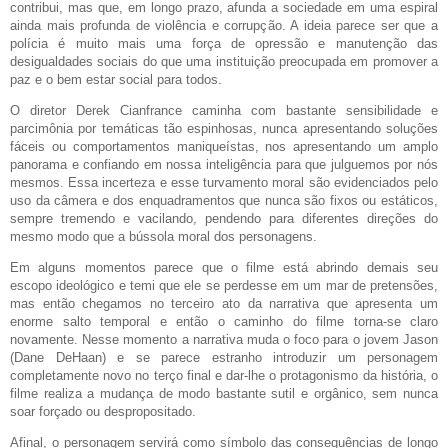
contribui, mas que, em longo prazo, afunda a sociedade em uma espiral
ainda mais profunda de violência e corrupção. A ideia parece ser que a
polícia é muito mais uma força de opressão e manutenção das
desigualdades sociais do que uma instituição preocupada em promover a
paz e o bem estar social para todos.
O diretor Derek Cianfrance caminha com bastante sensibilidade e
parcimônia por temáticas tão espinhosas, nunca apresentando soluções
fáceis ou comportamentos maniqueístas, nos apresentando um amplo
panorama e confiando em nossa inteligência para que julguemos por nós
mesmos. Essa incerteza e esse turvamento moral são evidenciados pelo
uso da câmera e dos enquadramentos que nunca são fixos ou estáticos,
sempre tremendo e vacilando, pendendo para diferentes direções do
mesmo modo que a bússola moral dos personagens.
Em alguns momentos parece que o filme está abrindo demais seu
escopo ideológico e temi que ele se perdesse em um mar de pretensões,
mas então chegamos no terceiro ato da narrativa que apresenta um
enorme salto temporal e então o caminho do filme torna-se claro
novamente. Nesse momento a narrativa muda o foco para o jovem Jason
(Dane DeHaan) e se parece estranho introduzir um personagem
completamente novo no terço final e dar-lhe o protagonismo da história, o
filme realiza a mudança de modo bastante sutil e orgânico, sem nunca
soar forçado ou despropositado.
Afinal, o personagem servirá como símbolo das consequências de longo