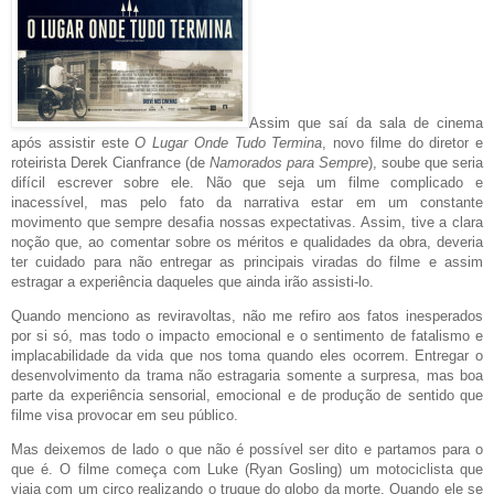
Assim que saí da sala de cinema
após assistir este
O Lugar Onde Tudo Termina
, novo filme do diretor e
roteirista Derek Cianfrance (de
Namorados para Sempre
), soube que seria
difícil escrever sobre ele. Não que seja um filme complicado e
inacessível, mas pelo fato da narrativa estar em um constante
movimento que sempre desafia nossas expectativas. Assim, tive a clara
noção que, ao comentar sobre os méritos e qualidades da obra, deveria
ter cuidado para não entregar as principais viradas do filme e assim
estragar a experiência daqueles que ainda irão assisti-lo.
Quando menciono as reviravoltas, não me refiro aos fatos inesperados
por si só, mas todo o impacto emocional e o sentimento de fatalismo e
implacabilidade da vida que nos toma quando eles ocorrem. Entregar o
desenvolvimento da trama não estragaria somente a surpresa, mas boa
parte da experiência sensorial, emocional e de produção de sentido que
filme visa provocar em seu público.
Mas deixemos de lado o que não é possível ser dito e partamos para o
que é. O filme começa com Luke (Ryan Gosling) um motociclista que
viaja com um circo realizando o truque do globo da morte. Quando ele se