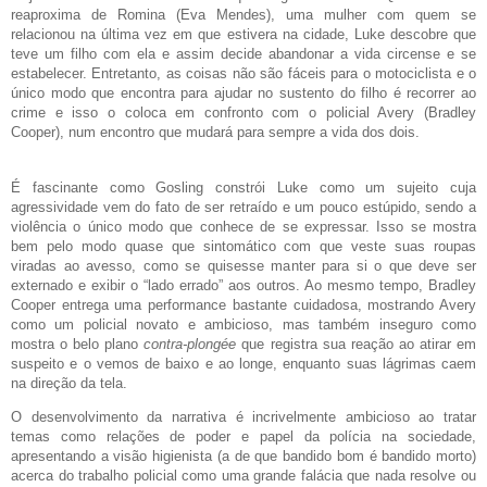
reaproxima de Romina (Eva Mendes), uma mulher com quem se
relacionou na última vez em que estivera na cidade, Luke descobre que
teve um filho com ela e assim decide abandonar a vida circense e se
estabelecer. Entretanto, as coisas não são fáceis para o motociclista e o
único modo que encontra para ajudar no sustento do filho é recorrer ao
crime e isso o coloca em confronto com o policial Avery (Bradley
Cooper), num encontro que mudará para sempre a vida dos dois.
É fascinante como Gosling constrói Luke como um sujeito cuja
agressividade vem do fato de ser retraído e um pouco estúpido, sendo a
violência o único modo que conhece de se expressar. Isso se mostra
bem pelo modo quase que sintomático com que veste suas roupas
viradas ao avesso, como se quisesse manter para si o que deve ser
externado e exibir o “lado errado” aos outros. Ao mesmo tempo, Bradley
Cooper entrega uma performance bastante cuidadosa, mostrando Avery
como um policial novato e ambicioso, mas também inseguro como
mostra o belo plano
contra-plongée
que registra sua reação ao atirar em
suspeito e o vemos de baixo e ao longe, enquanto suas lágrimas caem
na direção da tela.
O desenvolvimento da narrativa é incrivelmente ambicioso ao tratar
temas como relações de poder e papel da polícia na sociedade,
apresentando a visão higienista (a de que bandido bom é bandido morto)
acerca do trabalho policial como uma grande falácia que nada resolve ou