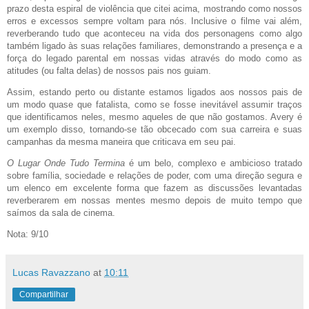
prazo desta espiral de violência que citei acima, mostrando como nossos
erros e excessos sempre voltam para nós. Inclusive o filme vai além,
reverberando tudo que aconteceu na vida dos personagens como algo
também ligado às suas relações familiares, demonstrando a presença e a
força do legado parental em nossas vidas através do modo como as
atitudes (ou falta delas) de nossos pais nos guiam.
Assim, estando perto ou distante estamos ligados aos nossos pais de
um modo quase que fatalista, como se fosse inevitável assumir traços
que identificamos neles, mesmo aqueles de que não gostamos. Avery é
um exemplo disso, tornando-se tão obcecado com sua carreira e suas
campanhas da mesma maneira que criticava em seu pai.
O Lugar Onde Tudo Termina
é um belo, complexo e ambicioso tratado
sobre família, sociedade e relações de poder, com uma direção segura e
um elenco em excelente forma que fazem as discussões levantadas
reverberarem em nossas mentes mesmo depois de muito tempo que
saímos da sala de cinema.
Nota: 9/10
Lucas Ravazzano
at
10:11
Compartilhar