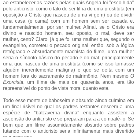
ao estabelecer as razões pelas quais Angela foi "escolhida"
pelo anticristo, como o fato de ser filha de uma prostituta (em
oposição a Cristo que nasceu de uma virgem) ou de dividir
uma casa (e cama) com um homem sem ser casada e,
fundamentalmente, por ser mulher. Afinal, se o Cristo era
divino e nascido homem, seu oposto, o mal, deve ser
mulher, certo? Claro, já que foi uma mulher que, segundo o
evangelho, cometeu o pecado original, então, sob a lógica
retrógrada e absurdamente machista do filme, uma mulher
seria o símbolo básico do pecado e do mal, principalmente
uma que nasceu de uma prostituta (como se isso tornasse
alguém inerentemente maligna) e que se deita com um
homem fora do sacramento do matrimônio. Nem mesmo
O
Exorcista
, um filme de mais de quarenta anos, era tão
repreensível do ponto de vista moral quanto este.
Todo esse monte de baboseira e absurdo ainda culmina em
um final risível no qual os padres restantes descem a uma
espécie de "batcaverna divina" enquanto assistem a
ascensão do anticristo e se preparam para a combatê-lo. Se
bem que um filme assumidamente absurdo sobre padres
lutando com o anticristo seria infinitamente mais divertido