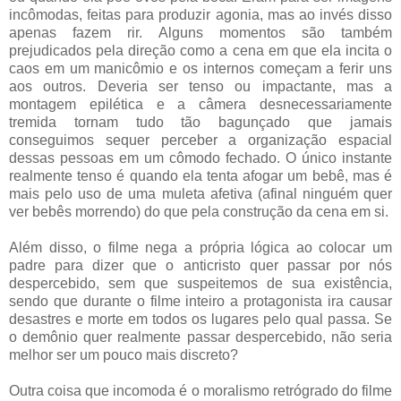
incômodas, feitas para produzir agonia, mas ao invés disso
apenas fazem rir. Alguns momentos são também
prejudicados pela direção como a cena em que ela incita o
caos em um manicômio e os internos começam a ferir uns
aos outros. Deveria ser tenso ou impactante, mas a
montagem epilética e a câmera desnecessariamente
tremida tornam tudo tão bagunçado que jamais
conseguimos sequer perceber a organização espacial
dessas pessoas em um cômodo fechado. O único instante
realmente tenso é quando ela tenta afogar um bebê, mas é
mais pelo uso de uma muleta afetiva (afinal ninguém quer
ver bebês morrendo) do que pela construção da cena em si.
Além disso, o filme nega a própria lógica ao colocar um
padre para dizer que o anticristo quer passar por nós
despercebido, sem que suspeitemos de sua existência,
sendo que durante o filme inteiro a protagonista ira causar
desastres e morte em todos os lugares pelo qual passa. Se
o demônio quer realmente passar despercebido, não seria
melhor ser um pouco mais discreto?
Outra coisa que incomoda é o moralismo retrógrado do filme