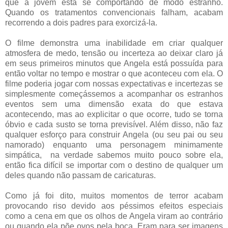
que a jovem está se comportando de modo estranho.
Quando os tratamentos convencionais falham, acabam
recorrendo a dois padres para exorcizá-la.
O filme demonstra uma inabilidade em criar qualquer
atmosfera de medo, tensão ou incerteza ao deixar claro já
em seus primeiros minutos que Angela está possuída para
então voltar no tempo e mostrar o que aconteceu com ela. O
filme poderia jogar com nossas expectativas e incertezas se
simplesmente começássemos a acompanhar os estranhos
eventos sem uma dimensão exata do que estava
acontecendo, mas ao explicitar o que ocorre, tudo se torna
óbvio e cada susto se torna previsível. Além disso, não faz
qualquer esforço para construir Angela (ou seu pai ou seu
namorado) enquanto uma personagem minimamente
simpática,
na verdade sabemos muito pouco sobre ela,
então fica difícil se importar com o destino de qualquer um
deles quando não passam de caricaturas.
Como já foi dito, muitos momentos de terror acabam
provocando riso devido aos péssimos efeitos especiais
como a cena em que os olhos de Angela viram ao contrário
ou quando ela põe ovos pela boca. Eram para ser imagens