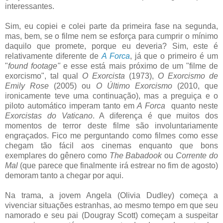
interessantes.
Sim, eu copiei e colei parte da primeira fase na segunda,
mas, bem, se o filme nem se esforça para cumprir o mínimo
daquilo que promete, porque eu deveria? Sim, este é
relativamente diferente de
A Forca
, já que o primeiro é um
"
found footage"
e esse está mais próximo de um "filme de
exorcismo", tal qual
O Exorcista
(1973),
O Exorcismo de
Emily Rose
(2005) ou
O Último Exorcismo
(2010, que
ironicamente teve uma continuação), mas a preguiça e o
piloto automático imperam tanto em
A Forca
quanto neste
Exorcistas do Vaticano
. A diferença é que muitos dos
momentos de terror deste filme são involuntariamente
engraçados. Fico me perguntando como filmes como esse
chegam tão fácil aos cinemas enquanto que bons
exemplares do gênero como
The Babadook
ou
Corrente do
Mal
(que parece que finalmente irá estrear no fim de agosto)
demoram tanto a chegar por aqui.
Na trama, a jovem Angela (Olivia Dudley) começa a
vivenciar situações estranhas, ao mesmo tempo em que seu
namorado e seu pai (Dougray Scott) começam a suspeitar