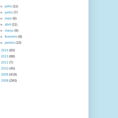
►
julho
(11)
►
junho
(7)
►
maio
(6)
►
abril
(11)
►
março
(6)
►
fevereiro
(8)
►
janeiro
(10)
►
2014
(65)
►
2013
(88)
►
2012
(7)
►
2010
(45)
►
2009
(419)
►
2008
(283)