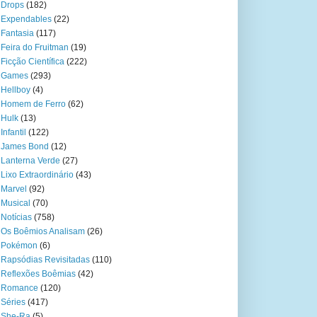
Drops
(182)
Expendables
(22)
Fantasia
(117)
Feira do Fruitman
(19)
Ficção Científica
(222)
Games
(293)
Hellboy
(4)
Homem de Ferro
(62)
Hulk
(13)
Infantil
(122)
James Bond
(12)
Lanterna Verde
(27)
Lixo Extraordinário
(43)
Marvel
(92)
Musical
(70)
Notícias
(758)
Os Boêmios Analisam
(26)
Pokémon
(6)
Rapsódias Revisitadas
(110)
Reflexões Boêmias
(42)
Romance
(120)
Séries
(417)
She-Ra
(5)