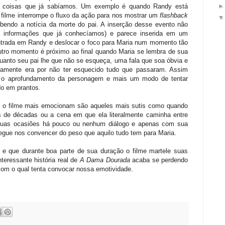
coisas que já sabíamos. Um exemplo é quando Randy está
o filme interrompe o fluxo da ação para nos mostrar um
flashback
bendo a notícia da morte do pai. A inserção desse evento não
á informações que já conhecíamos) e parece inserida em um
ntrada em Randy e deslocar o foco para Maria num momento tão
tro momento é próximo ao final quando Maria se lembra de sua
uanto seu pai lhe que não se esqueça, uma fala que soa óbvia e
laramente era por não ter esquecido tudo que passaram. Assim
 o aprofundamento da personagem e mais um modo de tentar
do em prantos.
e o filme mais emocionam são aqueles mais sutis como quando
is de décadas ou a cena em que ela literalmente caminha entre
 duas ocasiões há pouco ou nenhum diálogo e apenas com sua
egue nos convencer do peso que aquilo tudo tem para Maria.
que durante boa parte de sua duração o filme martele suas
eressante história real de
A Dama Dourada
acaba se perdendo
om o qual tenta convocar nossa emotividade.