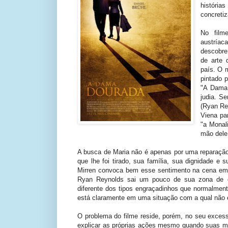
história
concretiz
No film
austríac
descobre
de arte 
país. O m
pintado 
"A Dama 
judia. S
(Ryan Re
Viena pa
"a Monal
mão dele
A busca de Maria não é apenas por uma reparação
que lhe foi tirado, sua família, sua dignidade e 
Mirren convoca bem esse sentimento na cena em 
Ryan Reynolds sai um pouco de sua zona de co
diferente dos tipos engraçadinhos que normalme
está claramente em uma situação com a qual não es
O problema do filme reside, porém, no seu exces
explicar as próprias ações mesmo quando suas m