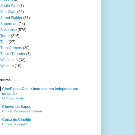
South Park
(7)
Star Wars
(25)
Street Fighter
(37)
Superman
(24)
Suspense
(578)
Terror
(215)
Thor
(27)
Transformers
(20)
Tropic Thunder
(5)
Watchmen
(32)
Western
(18)
rceiros
CinePipocaCult :: bom cinema independente
de estilo
O Quinto Poder
Chovendo Sapos
Crítica: Pequenas Criaturas
Coisa de Cinéfilo
Crítica: Supergirl