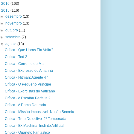
►
2016
(163)
▼
2015
(116)
►
dezembro
(13)
►
novembro
(13)
►
outubro
(11)
►
setembro
(7)
▼
agosto
(13)
Crítica - Que Horas Ela Volta?
Crítica - Ted 2
Crítica - Corrente do Mal
Crítica - Expresso do Amanhã
Crítica - Hitman: Agente 47
Crítica - O Pequeno Príncipe
Crítica - Exorcistas do Vaticano
Crítica - A Escolha Perfeita 2
Crítica - A Dama Dourada
Crítica - Missão Impossível: Nação Secreta
Crítica - True Detective: 2ª Temporada
Crítica - Ex Machina: Instinto Artificial
Crítica - Quarteto Fantástico