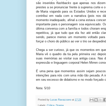
são inseridos
flashbacks
que apenas nos dizem 
prestes a se pronunciar frente à suprema corte e 
de Maria viajando para os Estados Unidos e rece
contribui em nada com a narrativa (pois nos d
momento inadequado, afinal a cena estava conce
importante para o personagem soa equivocado. Ou
última conversa com a família e todos choram enq
repetitiva, já que tudo que ela fez até então c
sendo, parece menos um momento voltado para
forçar o choro do público ao ver o trio se despedin
Chega a ser curioso, já que os momentos em qu
Maria vê o quadro da tia pela primeira vez depo
suas memórias ao visitar sua antiga casa. Nas
expressão e linguagem corporal Helen Mirren cons
É uma pena que momentos assim sejam poucos e 
intenções para nós com uma mão tão pesada. A int
em seu excesso de didatismo e no modo forçado c
Nota: 5/10
Posted by
Lucas Ravazzano
at
17:23
Labels:
Crítica
,
Drama