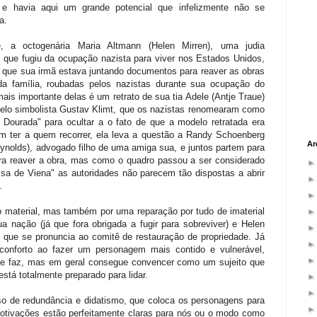
s e havia aqui um grande potencial que infelizmente não se
a.
e, a octogenária Maria Altmann (Helen Mirren), uma judia
a que fugiu da ocupação nazista para viver nos Estados Unidos,
 que sua irmã estava juntando documentos para reaver as obras
da família, roubadas pelos nazistas durante sua ocupação do
ais importante delas é um retrato de sua tia Adele (Antje Traue)
pelo simbolista Gustav Klimt, que os nazistas renomearam como
Dourada" para ocultar a o fato de que a modelo retratada era
em ter a quem recorrer, ela leva a questão a Randy Schoenberg
Ar
ynolds), advogado filho de uma amiga sua, e juntos partem para
ra reaver a obra, mas como o quadro passou a ser considerado
isa de Viena" as autoridades não parecem tão dispostas a abrir
.
 material, mas também por uma reparação por tudo de imaterial
sua nação (já que fora obrigada a fugir para sobreviver) e Helen
que se pronuncia ao comitê de restauração de propriedade. Já
nforto ao fazer um personagem mais contido e vulnerável,
nte faz, mas em geral consegue convencer como um sujeito que
tá totalmente preparado para lidar.
so de redundância e didatismo, que coloca os personagens para
otivações estão perfeitamente claras para nós ou o modo como