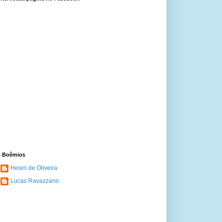
 Boêmios
Helen de Oliveira
Lucas Ravazzano