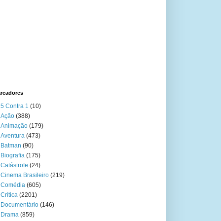
rcadores
5 Contra 1
(10)
Ação
(388)
Animação
(179)
Aventura
(473)
Batman
(90)
Biografia
(175)
Catástrofe
(24)
Cinema Brasileiro
(219)
Comédia
(605)
Crítica
(2201)
Documentário
(146)
Drama
(859)