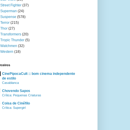
Street Fighter
(37)
Superman
(24)
Suspense
(578)
Terror
(215)
Thor
(27)
Transformers
(20)
Tropic Thunder
(5)
Watchmen
(32)
Western
(18)
rceiros
CinePipocaCult :: bom cinema independente
de estilo
Casablanca
Chovendo Sapos
Crítica: Pequenas Criaturas
Coisa de Cinéfilo
Crítica: Supergirl