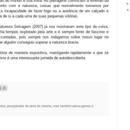
ão ao mundo a sua volta. As paisagens convocam a reflexão da
nto com a natureza, coisas que normalmente tomamos por
a incapacidade de fazer fogo ou a ausência de um calçado e
a de si a cada uma de suas pequenas vitórias.
atureza Selvagem
(2007) já nos mostraram este tipo de coisa,
á tempos explorado pela arte e é sempre fonte de fascínio e
 contadas, pois sempre nos indagamos sobre nosso lugar no
e alguém conseguiu superar a natureza bravia.
tória de maneira expositiva, mastigando rapidamente o que se
ivre
é uma interessante jornada de autodescoberta.
nea, pesquisador da área de cinema, mas também adora games e