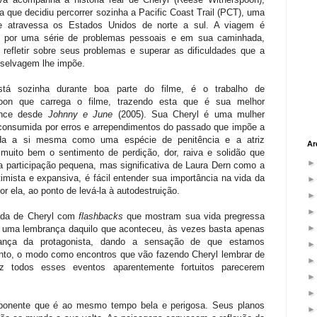
 que decidiu percorrer sozinha a Pacific Coast Trail (PCT), uma
ue atravessa os Estados Unidos de norte a sul. A viagem é
 por uma série de problemas pessoais e em sua caminhada,
á refletir sobre seus problemas e superar as dificuldades que a
 selvagem lhe impõe.
tá sozinha durante boa parte do filme, é o trabalho de
poon que carrega o filme, trazendo esta que é sua melhor
ance desde
Johnny e June
(2005). Sua Cheryl é uma mulher
 consumida por erros e arrependimentos do passado que impõe a
da a si mesma como uma espécie de penitência e a atriz
Ar
muito bem o sentimento de perdição, dor, raiva e solidão que
participação pequena, mas significativa de Laura Dern como a
ista e expansiva, é fácil entender sua importância na vida da
r ela, ao ponto de levá-la à autodestruição.
hada de Cheryl com
flashbacks
que mostram sua vida pregressa
 uma lembrança daquilo que aconteceu, às vezes basta apenas
ança da protagonista, dando a sensação de que estamos
to, o modo como encontros que vão fazendo Cheryl lembrar de
z todos esses eventos aparentemente fortuitos parecerem
ponente que é ao mesmo tempo bela e perigosa. Seus planos