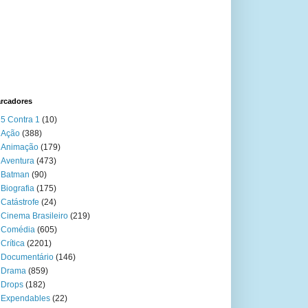
rcadores
5 Contra 1
(10)
Ação
(388)
Animação
(179)
Aventura
(473)
Batman
(90)
Biografia
(175)
Catástrofe
(24)
Cinema Brasileiro
(219)
Comédia
(605)
Crítica
(2201)
Documentário
(146)
Drama
(859)
Drops
(182)
Expendables
(22)