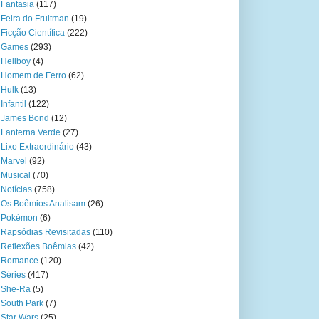
Fantasia
(117)
Feira do Fruitman
(19)
Ficção Científica
(222)
Games
(293)
Hellboy
(4)
Homem de Ferro
(62)
Hulk
(13)
Infantil
(122)
James Bond
(12)
Lanterna Verde
(27)
Lixo Extraordinário
(43)
Marvel
(92)
Musical
(70)
Notícias
(758)
Os Boêmios Analisam
(26)
Pokémon
(6)
Rapsódias Revisitadas
(110)
Reflexões Boêmias
(42)
Romance
(120)
Séries
(417)
She-Ra
(5)
South Park
(7)
Star Wars
(25)