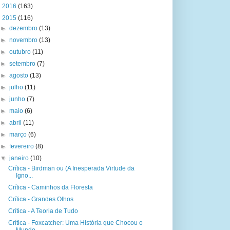
►
2016
(163)
▼
2015
(116)
►
dezembro
(13)
►
novembro
(13)
►
outubro
(11)
►
setembro
(7)
►
agosto
(13)
►
julho
(11)
►
junho
(7)
►
maio
(6)
►
abril
(11)
►
março
(6)
►
fevereiro
(8)
▼
janeiro
(10)
Crítica - Birdman ou (A Inesperada Virtude da
Igno...
Crítica - Caminhos da Floresta
Crítica - Grandes Olhos
Crítica - A Teoria de Tudo
Crítica - Foxcatcher: Uma História que Chocou o