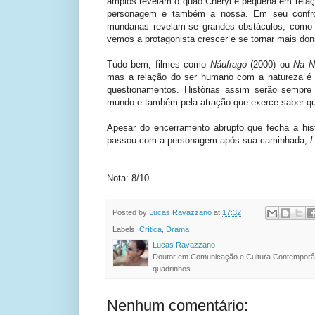
amplos revelam o quão Cheryl é pequena em relaç
personagem e também a nossa. Em seu confro
mundanas revelam-se grandes obstáculos, como 
vemos a protagonista crescer e se tornar mais don
Tudo bem, filmes como
Náufrago
(2000) ou
Na N
mas a relação do ser humano com a natureza é h
questionamentos. Histórias assim serão sempre
mundo e também pela atração que exerce saber qu
Apesar do encerramento abrupto que fecha a his
passou com a personagem após sua caminhada,
L
Nota: 8/10
Posted by
Lucas Ravazzano
at
17:32
Labels:
Crítica
,
Drama
Lucas Ravazzano
Doutor em Comunicação e Cultura Contemporâ
quadrinhos.
Nenhum comentário: