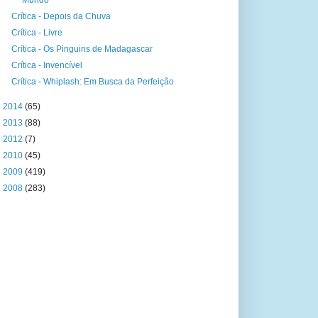
Mundo
Crítica - Depois da Chuva
Crítica - Livre
Crítica - Os Pinguins de Madagascar
Crítica - Invencível
Crítica - Whiplash: Em Busca da Perfeição
►
2014
(65)
►
2013
(88)
►
2012
(7)
►
2010
(45)
►
2009
(419)
►
2008
(283)