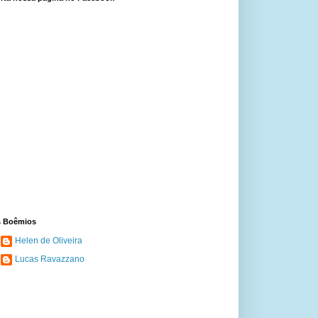
 Boêmios
Helen de Oliveira
Lucas Ravazzano