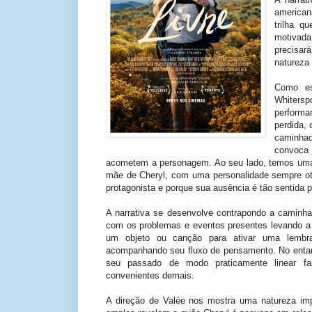
americana
trilha q
motivada
precisar
natureza
Como es
Whiters
perform
perdida,
caminha
convoca 
acometem a personagem. Ao seu lado, temos uma 
mãe de Cheryl, com uma personalidade sempre otim
protagonista e porque sua ausência é tão sentida po
A narrativa se desenvolve contrapondo a camin
com os problemas e eventos presentes levando a
um objeto ou canção para ativar uma lembr
acompanhando seu fluxo de pensamento. No entan
seu passado de modo praticamente linear fa
convenientes demais.
A direção de Valée nos mostra uma natureza im