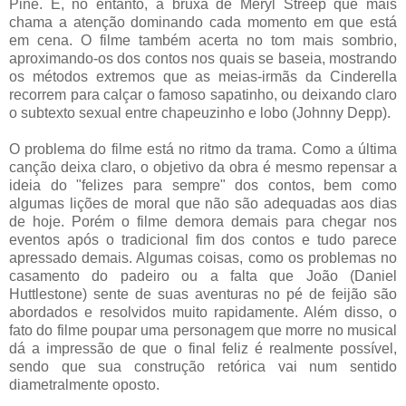
Pine. É, no entanto, a bruxa de Meryl Streep que mais
chama a atenção dominando cada momento em que está
em cena. O filme também acerta no tom mais sombrio,
aproximando-os dos contos nos quais se baseia, mostrando
os métodos extremos que as meias-irmãs da Cinderella
recorrem para calçar o famoso sapatinho, ou deixando claro
o subtexto sexual entre chapeuzinho e lobo (Johnny Depp).
O problema do filme está no ritmo da trama. Como a última
canção deixa claro, o objetivo da obra é mesmo repensar a
ideia do "felizes para sempre" dos contos, bem como
algumas lições de moral que não são adequadas aos dias
de hoje. Porém o filme demora demais para chegar nos
eventos após o tradicional fim dos contos e tudo parece
apressado demais. Algumas coisas, como os problemas no
casamento do padeiro ou a falta que João (Daniel
Huttlestone) sente de suas aventuras no pé de feijão são
abordados e resolvidos muito rapidamente. Além disso, o
fato do filme poupar uma personagem que morre no musical
dá a impressão de que o final feliz é realmente possível,
sendo que sua construção retórica vai num sentido
diametralmente oposto.