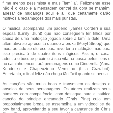
filme menos pessimista e mais "família". Felizmente esse
não é o caso e a mensagem central da obra se mantém,
apesar de mudanças aqui e ali que certamente darão
motivos a reclamações dos mais puristas.
O musical acompanha um padeiro (James Corder) e sua
esposa (Emily Blunt) que não conseguem ter filhos por
causa de uma maldição jogada sobre a família dele. Uma
alternativa se apresenta quando a bruxa (Meryl Streep) que
mora ao lado se oferece para reverter a maldição, mas para
isso precisará de quatro itens mágicos. Assim, o casal
adentra o bosque próximo à sua vila na busca pelos itens e
no caminho encontrará personagens como Cinderella (Anna
Kendrick) e Chapeuzinho Vermelho (Lilla Crawford).
Entretanto, o final feliz não chega tão fácil quanto se pensa.
As canções são muito boas e transmitem os desejos e
anseios de seus personagens. Os atores realizam seus
números com competência, com destaque para a satírica
canção do príncipe encantado (Chris Pine) cujo tom
propositalmente brega se assemelha a um videoclipe de
boy band, aproveitando a seu favor a canastrice de Chris