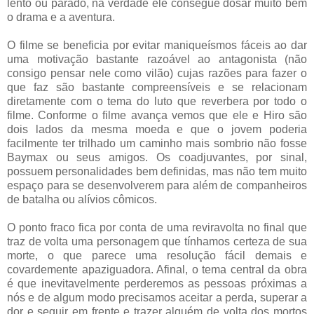
lento ou parado, na verdade ele consegue dosar muito bem
o drama e a aventura.
O filme se beneficia por evitar maniqueísmos fáceis ao dar
uma motivação bastante razoável ao antagonista (não
consigo pensar nele como vilão) cujas razões para fazer o
que faz são bastante compreensíveis e se relacionam
diretamente com o tema do luto que reverbera por todo o
filme. Conforme o filme avança vemos que ele e Hiro são
dois lados da mesma moeda e que o jovem poderia
facilmente ter trilhado um caminho mais sombrio não fosse
Baymax ou seus amigos. Os coadjuvantes, por sinal,
possuem personalidades bem definidas, mas não tem muito
espaço para se desenvolverem para além de companheiros
de batalha ou alívios cômicos.
O ponto fraco fica por conta de uma reviravolta no final que
traz de volta uma personagem que tínhamos certeza de sua
morte, o que parece uma resolução fácil demais e
covardemente apaziguadora. Afinal, o tema central da obra
é que inevitavelmente perderemos as pessoas próximas a
nós e de algum modo precisamos aceitar a perda, superar a
dor e seguir em frente e trazer alguém de volta dos mortos