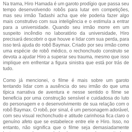
Na trama, Hiro Hamada é um garoto prodígio que passa seu
tempo desenvolvendo robôs para lutar em competições,
mas seu irmão Tadashi acha que ele poderia fazer algo
mais construtivo com sua inteligência e o estimula a entrar
para a universidade. Quando seu irmão morre em um
suspeito incêndio no laboratório da universidade, Hiro
precisará descobrir o que houve e lidar com sua perda, para
isso terá ajuda do robô Baymax. Criado por seu irmão como
uma espécie de robô médico, o rechonchudo construto se
devota a ajudar Hiro a superar seu trauma, mesmo que isso
implique em enfrentar a figura sinistra que está por trás de
tudo.
Como já mencionei, o filme é mais sobre um garoto
tentando lidar com a ausência do seu irmão do que uma
típica narrativa de aventura e nesse sentido o filme se
beneficia por uma construção sensível e cuidadosa do luto
do personagem e o desenvolvimento de sua relação com o
robô Baymax. O robô, por sinal, é um personagem adorável,
com seu visual rechonchudo e atitude carinhosa fica claro o
genuíno afeto que se estabelece entre ele e Hiro. Isso, no
entanto, não significa que o filme seja demasiadamente