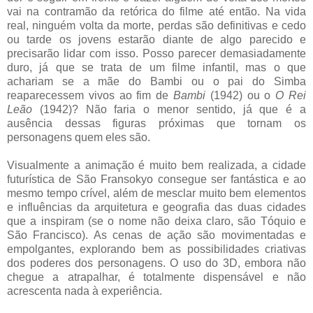
vai na contramão da retórica do filme até então. Na vida
real, ninguém volta da morte, perdas são definitivas e cedo
ou tarde os jovens estarão diante de algo parecido e
precisarão lidar com isso. Posso parecer demasiadamente
duro, já que se trata de um filme infantil, mas o que
achariam se a mãe do Bambi ou o pai do Simba
reaparecessem vivos ao fim de
Bambi
(1942)
ou o
O Rei
Leão
(1942)? Não faria o menor sentido, já que é a
ausência dessas figuras próximas que tornam os
personagens quem eles são.
Visualmente a animação é muito bem realizada, a cidade
futurística de São Fransokyo consegue ser fantástica e ao
mesmo tempo crível, além de mesclar muito bem elementos
e influências da arquitetura e geografia das duas cidades
que a inspiram (se o nome não deixa claro, são Tóquio e
São Francisco). As cenas de ação são movimentadas e
empolgantes, explorando bem as possibilidades criativas
dos poderes dos personagens. O uso do 3D, embora não
chegue a atrapalhar, é totalmente dispensável e não
acrescenta nada à experiência.