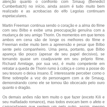
atenção quanto o confronto com Smaug (Benedict
Cumberbatch) no início, ainda assim é tudo muito bem
realizado e as acrobacias do elfo Legolas continuam
espetaculares.
Martin Freeman continua sendo o coração e a alma do filme
com seu Bilbo e exibe uma preocupação genuína com a
mudança de seu amigo Thorin. Os momentos em que temos
ambos em cena são de longe os melhores do filme e
Freeman exibe muito bem a apreensão e pesar que Bilbo
sente pelo companheiro. Uma pena, portanto, que Bilbo
apareça tão pouco (apesar de seu papel decisivo), se
tornando quase um coadjuvante em seu próprio filme.
Richard Armitage, por sua vez, é muito competente em
retratar a queda de Thorin rumo à cobiça e como a posse do
seu tesouro o deixa insano. É interessante perceber como o
filme sobrepõe a voz do personagem com a de Smaug,
demonstrando como ele se tornou tão obcecado pelo ouro
quanto o dragão.
Os demais anões não tem muito o que fazer (exceto Kili e
seu malfadado romance), mas todos evocam bem o afeto e
camaradagem que sentem um pelo outro, assim, mesmo