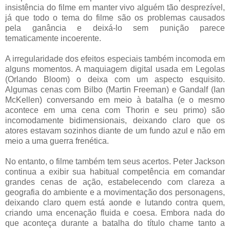
insistência do filme em manter vivo alguém tão desprezível,
já que todo o tema do filme são os problemas causados
pela ganância e deixá-lo sem punição parece
tematicamente incoerente.
A irregularidade dos efeitos especiais também incomoda em
alguns momentos. A maquiagem digital usada em Legolas
(Orlando Bloom) o deixa com um aspecto esquisito.
Algumas cenas com Bilbo (Martin Freeman) e Gandalf (Ian
McKellen) conversando em meio à batalha (e o mesmo
acontece em uma cena com Thorin e seu primo) são
incomodamente bidimensionais, deixando claro que os
atores estavam sozinhos diante de um fundo azul e não em
meio a uma guerra frenética.
No entanto, o filme também tem seus acertos. Peter Jackson
continua a exibir sua habitual competência em comandar
grandes cenas de ação, estabelecendo com clareza a
geografia do ambiente e a movimentação dos personagens,
deixando claro quem está aonde e lutando contra quem,
criando uma encenação fluida e coesa. Embora nada do
que aconteça durante a batalha do título chame tanto a