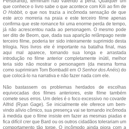
Persbrandt), terminam não valendo a pena. Qualquer um
que conhece o livro sabe o que acontece com Kili ao fim de
O Hobbit
, o que nos trazia a incômoda sensação de que
este arco morreria na praia e este terceiro filme apenas
confirma que este romance foi uma enorme perda de tempo,
já não acrescentou nada ao personagem. O mesmo pode
ser dito de Beorn, que, dada sua aparição relâmpago neste
terceiro filme, poderia ter sido inteiramente suprimido desta
trilogia. Nos livros ele é importante na batalha final, mas
aqui mal aparece, tornando sua longa e arrastada
introdução no filme anterior completamente inútil, melhor
teria sido não mostrar o personagem (da mesma forma
como suprimiram Tom Bombadil em
O Senhor dos Anéis
) do
que colocá-lo na narrativa e não fazer nada com ele.
Não bastassem os problemas herdados de escolhas
equivocadas dos filmes anteriores, este filme também
comete seus erros. Um deles é o foco excessivo no covarde
Alfrid (Ryan Gage). Se inicialmente ele oferece um bem-
vindo alívio cômico, sua presença vai se tornando incômoda
à medida que o filme insiste em fazer as mesmas piadas e
fica difícil crer que Bard ou os outros cidadãos tolerariam um
comportamento tão torpe. O incômodo ainda piora com a