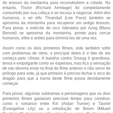
do tesouro da montanha para reconstruírem a cidade. No
entanto, Thorin (Richard Armitage) foi completamente
consumido por sua cobiça e se recusa a negociar. Além dos
humanos, o rei elfo Thranduil (Lee Pace) também se
aproxima da montanha para recuperar um antigo tesouro.
Para piorar, o exército de orcs liderados por Azog (Manu
Bennet) se aproxima da montanha, pronto para cercar
humanos, elfos e anões para eliminá-los de uma vez.
Assim como os dois primeiros filmes, este também sofre
com problemas de ritmo, o principal deles é o fato de ele
começa pelo clímax. A batalha contra Smaug é grandiosa,
tensa e empolgante como se esperava, mas fica a sensação
de isto deveria estar no final do filme anterior e não servir de
prólogo para este, já que primeiro é preciso fechar o arco do
dragão para que a trama deste filme possa devidamente
começar.
Para piorar, algumas subtramas e personagens que os dois
primeiros filmes gastaram precioso tempo para construir,
como o romance entre Kili (Aidan Turner) e Tauriel
(Evangeline Lily) ou a introdução de Beorn (Mikael