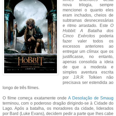
nova trilogia, sempre
mencionei o quanto eles
eram inchados, cheios de
subtramas desnecessárias
e ritmo arrastado. Este
O
Hobbit: A Batalha dos
Cinco Exércitos
poderia
fazer valer todos os
excessos anteriores ao
entregar um clímax que os
justificasse, no entanto,
apenas consolida a ideia
de que a modesta e
simples aventura escrita
por J.R.R Tolkien não
precisava ser estendida ao
longo de três filmes.
O filme começa exatamente onde
A Desolação de Smaug
terminou, com o poderoso dragão dirigindo-se à Cidade do
Lago. Após a batalha, os moradores da cidade, liderados
por Bard (Luke Evans), decidem pedir a parte que lhes cabe