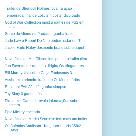
...
Trailer de Sherlock Holmes foca na ação
Temporada final de Lost tem pôster divulgado
God of War Collection mostra games de PS2 em
alta ...
Game de Aliens vs. Predador ganha trailer
Jude Law e Robert De Niro podem estar em Thor
Jackie Earle Haley desmente boato sobre papel
em L...
Novo filme de Mel Gibson tem primeiro trailer divu...
Jon Favreau diz que não dirigirá Os Vingadores
Bill Murray fala sobre Caça-Fantasmas 3
Assistam o primeiro trailer de Os Mercenários
Resident Evil: Afterlife ganha sinopse
Toy Story 3 ganha pôster
Piratas do Caribe 4 revela informações sobre
roteiro
Epic Mickey revelado
Novo filme de Martin Scorsese tem mais um trailer
Os Boêmios Analisam - Kingdom Hearts 358/2
Days