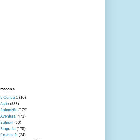
rcadores
5 Contra 1
(10)
Ação
(388)
Animação
(179)
Aventura
(473)
Batman
(90)
Biografia
(175)
Catástrofe
(24)