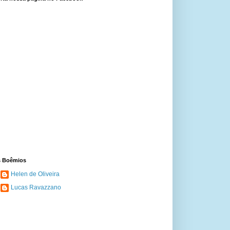
 Boêmios
Helen de Oliveira
Lucas Ravazzano