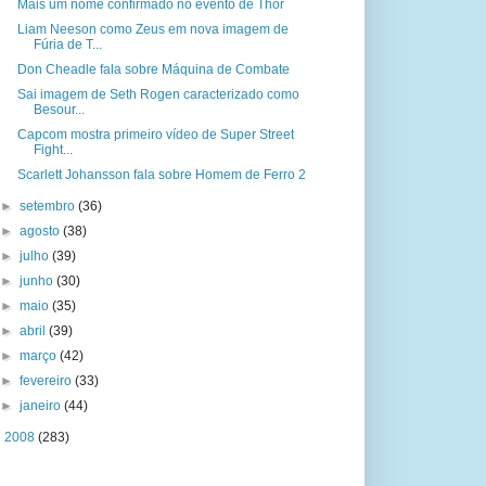
Mais um nome confirmado no evento de Thor
Liam Neeson como Zeus em nova imagem de
Fúria de T...
Don Cheadle fala sobre Máquina de Combate
Sai imagem de Seth Rogen caracterizado como
Besour...
Capcom mostra primeiro vídeo de Super Street
Fight...
Scarlett Johansson fala sobre Homem de Ferro 2
►
setembro
(36)
►
agosto
(38)
►
julho
(39)
►
junho
(30)
►
maio
(35)
►
abril
(39)
►
março
(42)
►
fevereiro
(33)
►
janeiro
(44)
►
2008
(283)