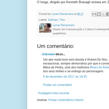
O longa, dirigido por Kenneth Branagh estreia em 
Posted by
Lucas Ravazzano
at
09:17
Labels:
Notícias
,
Thor
Lucas Ravazzano
Doutor em Comunicação e Cultura Contemporâ
quadrinhos.
Um comentário:
Unknown
disse...
Um ator muito bom sem dúvida é Robert De Niro, 
excepcional, sempre demonstrou por que é conside
Mãos de Pedra, umo dos melhores
filmes de Robe
dos seus limites e se entrego ao personagem.
6 de dezembro de 2017 às 19:35
Postar um comentário
Postagem mais recente
Assinar:
Postar comentários (Atom)