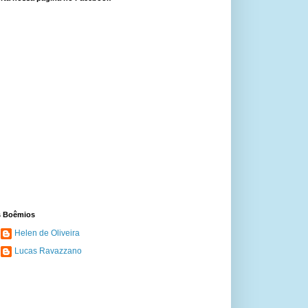
 Boêmios
Helen de Oliveira
Lucas Ravazzano