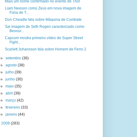
Mais um nome confirmado no evento de Thor
Liam Neeson como Zeus em nova imagem de
Fúria de T...
Don Cheadle fala sobre Máquina de Combate
Sai imagem de Seth Rogen caracterizado como
Besour...
Capcom mostra primeiro vídeo de Super Street
Fight...
Scarlett Johansson fala sobre Homem de Ferro 2
►
setembro
(36)
►
agosto
(38)
►
julho
(39)
►
junho
(30)
►
maio
(35)
►
abril
(39)
►
março
(42)
►
fevereiro
(33)
►
janeiro
(44)
►
2008
(283)