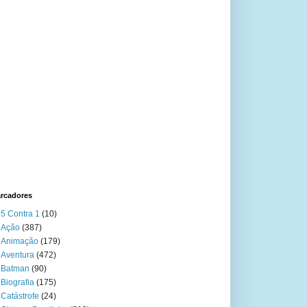
rcadores
5 Contra 1
(10)
Ação
(387)
Animação
(179)
Aventura
(472)
Batman
(90)
Biografia
(175)
Catástrofe
(24)