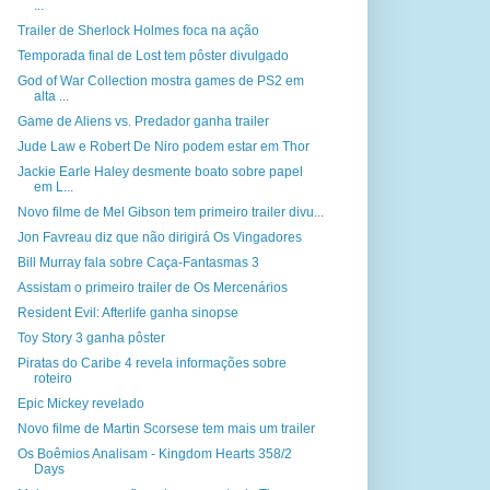
...
Trailer de Sherlock Holmes foca na ação
Temporada final de Lost tem pôster divulgado
God of War Collection mostra games de PS2 em
alta ...
Game de Aliens vs. Predador ganha trailer
Jude Law e Robert De Niro podem estar em Thor
Jackie Earle Haley desmente boato sobre papel
em L...
Novo filme de Mel Gibson tem primeiro trailer divu...
Jon Favreau diz que não dirigirá Os Vingadores
Bill Murray fala sobre Caça-Fantasmas 3
Assistam o primeiro trailer de Os Mercenários
Resident Evil: Afterlife ganha sinopse
Toy Story 3 ganha pôster
Piratas do Caribe 4 revela informações sobre
roteiro
Epic Mickey revelado
Novo filme de Martin Scorsese tem mais um trailer
Os Boêmios Analisam - Kingdom Hearts 358/2
Days