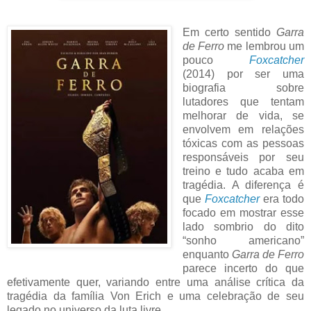
Em certo sentido
Garra
de Ferro
me lembrou um
pouco
Foxcatcher
(2014) por ser uma
biografia sobre
lutadores que tentam
melhorar de vida, se
envolvem em relações
tóxicas com as pessoas
responsáveis por seu
treino e tudo acaba em
tragédia. A diferença é
que
Foxcatcher
era todo
focado em mostrar esse
lado sombrio do dito
“sonho americano”
enquanto
Garra de Ferro
parece incerto do que
efetivamente quer, variando entre uma análise crítica da
tragédia da família Von Erich e uma celebração de seu
legado no universo da luta livre.