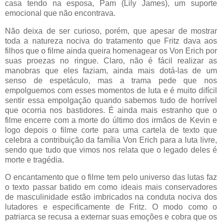
casa tendo na esposa, Pam (Lily James), um suporte
emocional que não encontrava.
Não deixa de ser curioso, porém, que apesar de mostrar
toda a natureza nociva do tratamento que Fritz dava aos
filhos que o filme ainda queira homenagear os Von Erich por
suas proezas no ringue. Claro, não é fácil realizar as
manobras que eles faziam, ainda mais dotá-las de um
senso de espetáculo, mas a trama pede que nos
empolguemos com esses momentos de luta e é muito difícil
sentir essa empolgação quando sabemos tudo de horrível
que ocorria nos bastidores. É ainda mais estranho que o
filme encerre com a morte do último dos irmãos de Kevin e
logo depois o filme corte para uma cartela de texto que
celebra a contribuição da família Von Erich para a luta livre,
sendo que tudo que vimos nos relata que o legado deles é
morte e tragédia.
O encantamento que o filme tem pelo universo das lutas faz
o texto passar batido em como ideais mais conservadores
de masculinidade estão imbricados na conduta nociva dos
lutadores e especificamente de Fritz. O modo como o
patriarca se recusa a externar suas emoções e cobra que os