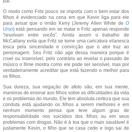
pai.
O modo como Fritz pouco se importa com o bem estar dos
filhos é evidenciado na cena em que Kevin liga para ele
para avisar que o irmão Kerry (Jeremy Allen White de
O
Urso
) está pensando em se matar e Fritz apenas responde
“resolvam entre vocês”. Ainda assim o trabalho de
McCallany evita que Fritz se torne uma caricatura vilanesca
tosca pela sinceridade e convicção que o ator traz ao
personagem. Seu Fritz não age dessa maneira porque é
cruel ou insensível, pelo contrário ao revelar o passado de
músico o filme mostra como ele pode ser sensível, mas por
verdadeiramente acreditar que está fazendo o melhor para
os filhos.
Sua dureza, sua negação de afeto são, em sua mente,
maneiras de ensinar aos filhos sobre as dificuldades da vida
e os problemas do mundo. Ele tem absoluta certeza que sua
conduta está ajudando os filhos a serem melhores e em
nenhum momento pensa que teve algum grau de
responsabilidade nos suicídios dos filhos ou em seus
problemas com drogas. Não é à toa que o mais saudável é
justamente Kevin, o filho que se casa cedo e logo sai de