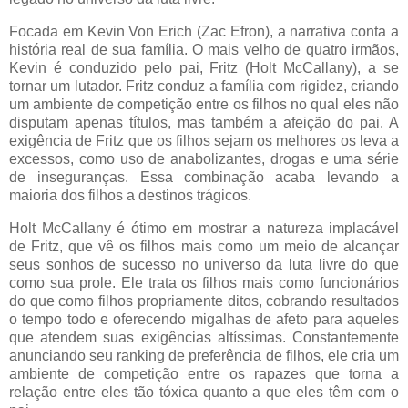
Focada em Kevin Von Erich (Zac Efron), a narrativa conta a
história real de sua família. O mais velho de quatro irmãos,
Kevin é conduzido pelo pai, Fritz (Holt McCallany), a se
tornar um lutador. Fritz conduz a família com rigidez, criando
um ambiente de competição entre os filhos no qual eles não
disputam apenas títulos, mas também a afeição do pai. A
exigência de Fritz que os filhos sejam os melhores os leva a
excessos, como uso de anabolizantes, drogas e uma série
de inseguranças. Essa combinação acaba levando a
maioria dos filhos a destinos trágicos.
Holt McCallany é ótimo em mostrar a natureza implacável
de Fritz, que vê os filhos mais como um meio de alcançar
seus sonhos de sucesso no universo da luta livre do que
como sua prole. Ele trata os filhos mais como funcionários
do que como filhos propriamente ditos, cobrando resultados
o tempo todo e oferecendo migalhas de afeto para aqueles
que atendem suas exigências altíssimas. Constantemente
anunciando seu ranking de preferência de filhos, ele cria um
ambiente de competição entre os rapazes que torna a
relação entre eles tão tóxica quanto a que eles têm com o