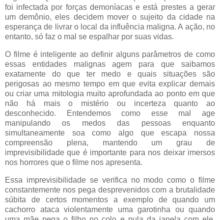
foi infectada por forças demoníacas e está prestes a gerar
um demônio, eles decidem mover o sujeito da cidade na
esperança de livrar o local da influência maligna. A ação, no
entanto, só faz o mal se espalhar por suas vidas.
O filme é inteligente ao definir alguns parâmetros de como
essas entidades malignas agem para que saibamos
exatamente do que ter medo e quais situações são
perigosas ao mesmo tempo em que evita explicar demais
ou criar uma mitologia muito aprofundada ao ponto em que
não há mais o mistério ou incerteza quanto ao
desconhecido. Entendemos como esse mal age
manipulando os medos das pessoas enquanto
simultaneamente soa como algo que escapa nossa
compreensão plena, mantendo um grau de
imprevisibilidade que é importante para nos deixar imersos
nos horrores que o filme nos apresenta.
Essa imprevisibilidade se verifica no modo como o filme
constantemente nos pega desprevenidos com a brutalidade
súbita de certos momentos a exemplo de quando um
cachorro ataca violentamente uma garotinha ou quando
uma mãe pega o filho no colo e pula da janela com ele.