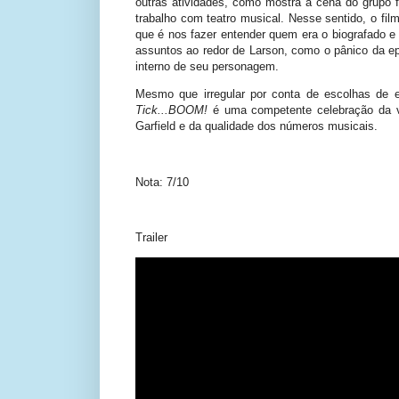
outras atividades, como mostra a cena do grupo fo
trabalho com teatro musical. Nesse sentido, o fil
que é nos fazer entender quem era o biografado 
assuntos ao redor de Larson, como o pânico da e
interno de seu personagem.
Mesmo que irregular por conta de escolhas de 
Tick...BOOM!
é uma competente celebração da v
Garfield e da qualidade dos números musicais.
Nota: 7/10
Trailer