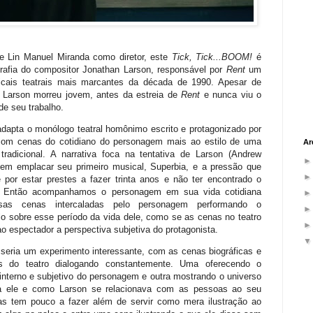
de Lin Manuel Miranda como diretor, este
Tick, Tick...BOOM!
é
rafia do compositor Jonathan Larson, responsável por
Rent
um
cais teatrais mais marcantes da década de 1990. Apesar de
e, Larson morreu jovem, antes da estreia de
Rent
e nunca viu o
e seu trabalho.
adapta o monólogo teatral homônimo escrito e protagonizado por
com cenas do cotidiano do personagem mais ao estilo de uma
Ar
a tradicional. A narrativa foca na tentativa de Larson (Andrew
) em emplacar seu primeiro musical, Superbia, e a pressão que
e por estar prestes a fazer trinta anos e não ter encontrado o
. Então acompanhamos o personagem em sua vida cotidiana
as cenas intercaladas pelo personagem performando o
lo sobre esse período da vida dele, como se as cenas no teatro
 espectador a perspectiva subjetiva do protagonista.
 seria um experimento interessante, com as cenas biográficas e
s do teatro dialogando constantemente. Uma oferecendo o
interno e subjetivo do personagem e outra mostrando o universo
a ele e como Larson se relacionava com as pessoas ao seu
icas tem pouco a fazer além de servir como mera ilustração ao