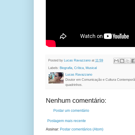
Posted by
Lucas Ravazzano
at
11:59
Labels:
Biografia
,
Crítica
,
Musical
Lucas Ravazzano
Doutor em Comunicação e Cultura Contemporâ
quadrinhos.
Nenhum comentário:
Postar um comentário
Postagem mais recente
Assinar:
Postar comentários (Atom)