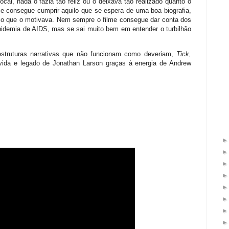
cal, nada o fazia tão feliz ou o deixava tão realizado quanto o
me consegue cumprir aquilo que se espera de uma boa biografia,
e o que o motivava. Nem sempre o filme consegue dar conta dos
pidemia de AIDS, mas se sai muito bem em entender o turbilhão
estruturas narrativas que não funcionam como deveriam,
Tick,
ida e legado de Jonathan Larson graças à energia de Andrew