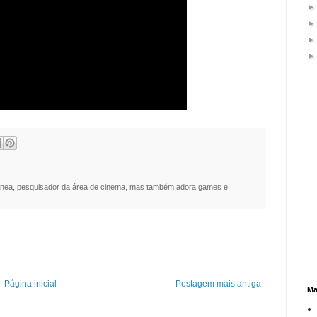
nea, pesquisador da área de cinema, mas também adora games e
Página inicial
Postagem mais antiga
Ma