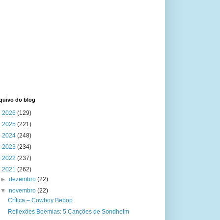
quivo do blog
►
2026
(129)
►
2025
(221)
►
2024
(248)
►
2023
(234)
►
2022
(237)
▼
2021
(262)
►
dezembro
(22)
▼
novembro
(22)
Crítica – Cowboy Bebop
Reflexões Boêmias: 5 Canções de Sondheim