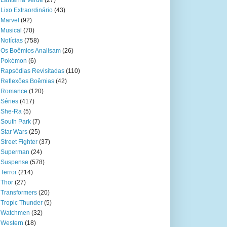
Lanterna Verde
(27)
Lixo Extraordinário
(43)
Marvel
(92)
Musical
(70)
Notícias
(758)
Os Boêmios Analisam
(26)
Pokémon
(6)
Rapsódias Revisitadas
(110)
Reflexões Boêmias
(42)
Romance
(120)
Séries
(417)
She-Ra
(5)
South Park
(7)
Star Wars
(25)
Street Fighter
(37)
Superman
(24)
Suspense
(578)
Terror
(214)
Thor
(27)
Transformers
(20)
Tropic Thunder
(5)
Watchmen
(32)
Western
(18)