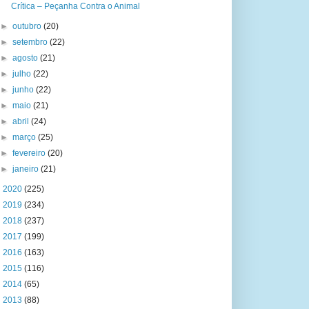
Crítica – Peçanha Contra o Animal
►
outubro
(20)
►
setembro
(22)
►
agosto
(21)
►
julho
(22)
►
junho
(22)
►
maio
(21)
►
abril
(24)
►
março
(25)
►
fevereiro
(20)
►
janeiro
(21)
►
2020
(225)
►
2019
(234)
►
2018
(237)
►
2017
(199)
►
2016
(163)
►
2015
(116)
►
2014
(65)
►
2013
(88)