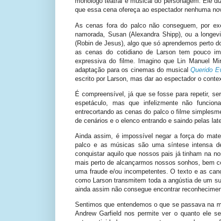
monólogo teatral e musical do personagem. Ele diz
que essa cena ofereça ao espectador nenhuma nov
As cenas fora do palco não conseguem, por exe
namorada, Susan (Alexandra Shipp), ou a longevi
(Robin de Jesus), algo que só aprendemos perto d
as cenas do cotidiano de Larson tem pouco im
expressiva do filme. Imagino que Lin Manuel Mi
adaptação para os cinemas do musical
Querido E
escrito por Larson, mas dar ao espectador o conte
É compreensível, já que se fosse para repetir, se
espetáculo, mas que infelizmente não funcion
entrecortando as cenas do palco o filme simplesm
de cenários e o elenco entrando e saindo pelas lat
Ainda assim, é impossível negar a força do mater
palco e as músicas são uma síntese intensa d
conquistar aquilo que nossos pais já tinham na n
mais perto de alcançarmos nossos sonhos, bem c
uma fraude e/ou incompetentes. O texto e as can
como Larson transmitem toda a angústia de um suj
ainda assim não consegue encontrar reconhecimen
Sentimos que entendemos o que se passava na men
Andrew Garfield nos permite ver o quanto ele 