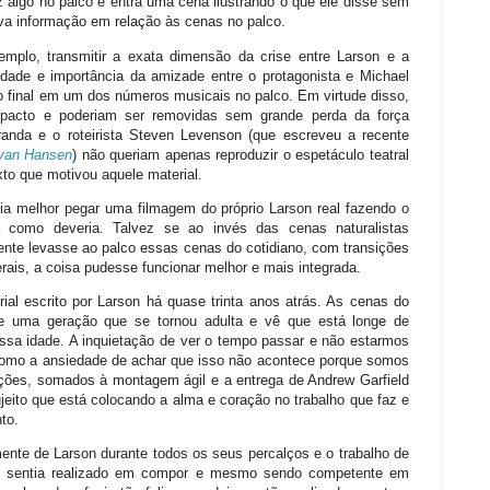
 algo no palco e entra uma cena ilustrando o que ele disse sem
a informação em relação às cenas no palco.
mplo, transmitir a exata dimensão da crise entre Larson e a
dade e importância da amizade entre o protagonista e Michael
o final em um dos números musicais no palco. Em virtude disso,
pacto e poderiam ser removidas sem grande perda da força
randa e o roteirista Steven Levenson (que escreveu a recente
van Hansen
) não queriam apenas reproduzir o espetáculo teatral
xto que motivou aquele material.
ria melhor pegar uma filmagem do próprio Larson real fazendo o
a como deveria. Talvez se ao invés das cenas naturalistas
ente levasse ao palco essas cenas do cotidiano, com transições
erais, a coisa pudesse funcionar melhor e mais integrada.
ial escrito por Larson há quase trinta anos atrás. As cenas do
e uma geração que se tornou adulta e vê que está longe de
ossa idade. A inquietação de ver o tempo passar e não estarmos
omo a ansiedade de achar que isso não acontece porque somos
ções, somados à montagem ágil e a entrega de Andrew Garfield
eito que está colocando a alma e coração no trabalho que faz e
to.
te de Larson durante todos os seus percalços e o trabalho de
se sentia realizado em compor e mesmo sendo competente em