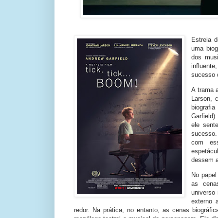
Estreia 
uma biog
dos musi
influent
sucesso d
A trama 
Larson, 
biografi
Garfield
ele sent
sucesso
com ess
espetácu
dessem ao
No papel
as cena
universo 
externo 
redor. Na prática, no entanto, as cenas biográf