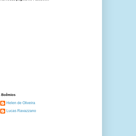
 Boêmios
Helen de Oliveira
Lucas Ravazzano