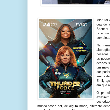
Misturar 
quando 
Spencer.
fazer na
completa 
Na tram
alteraçõ
pessoas 
as pesso
desses s
um meio 
dar pode
amiga de 
Emily aj
em que a 
O primei
existire
sociedad
mundo fosse ser, de algum modo, diferente dep