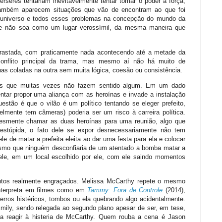
perseres tentariam inevitavelmente tentar tomar o poder a força,
ambém aparecem situações que vão de encontram ao que foi
e universo e todos esses problemas na concepção do mundo da
 que não soa como um lugar verossímil, da mesma maneira que
rrastada, com praticamente nada acontecendo até a metade da
conflito principal da trama, mas mesmo aí não há muito de
as coladas na outra sem muita lógica, coesão ou consistência.
es que muitas vezes não fazem sentido algum. Em um dado
ntar propor uma aliança com as heroínas e invade a instalação
stão é que o vilão é um político tentando se eleger prefeito,
elmente tem câmeras) poderia ser um risco à carreira política.
lesmente chamar as duas heroínas para uma reunião, algo que
o estúpida, o fato dele se expor desnecessariamente não tem
 de matar a prefeita eleita ao dar uma festa para ela e colocar
esmo que ninguém desconfiaria de um atentado a bomba matar a
 ele, em um local escolhido por ele, com ele saindo momentos
tos realmente engraçados. Melissa McCarthy repete o mesmo
interpreta em filmes como em
Tammy: Fora de Controle
(2014),
erros histéricos, tombos ou ela quebrando algo acidentalmente.
ily, sendo relegada ao segundo plano apesar de ser, em tese,
a a reagir à histeria de McCarthy. Quem rouba a cena é Jason