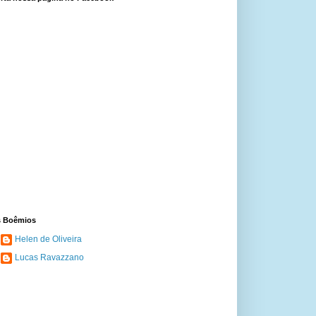
 Boêmios
Helen de Oliveira
Lucas Ravazzano