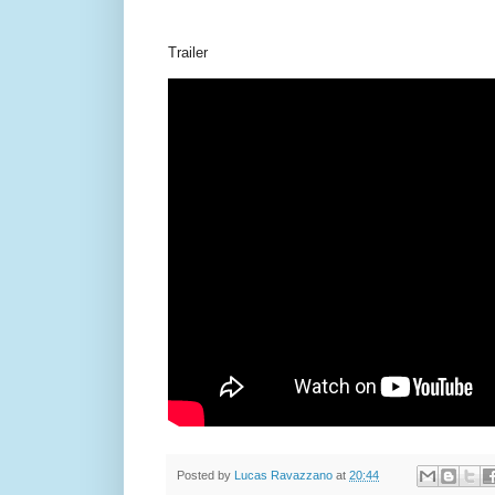
Trailer
Posted by
Lucas Ravazzano
at
20:44