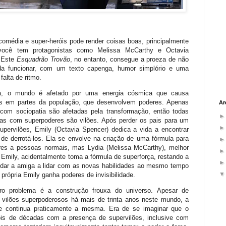
comédia e super-heróis pode render coisas boas, principalmente
você tem protagonistas como Melissa McCarthy e Octavia
 Este
Esquadrão Trovão
, no entanto, consegue a proeza de não
da funcionar, com um texto capenga, humor simplório e uma
falta de ritmo.
a, o mundo é afetado por uma energia cósmica que causa
es em partes da população, que desenvolvem poderes. Apenas
Ar
com sociopatia são afetadas pela transformação, então todas
as com superpoderes são vilões. Após perder os pais para um
upervilões, Emily (Octavia Spencer) dedica a vida a encontrar
de derrotá-los. Ela se envolve na criação de uma fórmula para
res a pessoas normais, mas Lydia (Melissa McCarthy), melhor
Emily, acidentalmente toma a fórmula de superforça, restando a
udar a amiga a lidar com as novas habilidades ao mesmo tempo
própria Emily ganha poderes de invisibilidade.
ro problema é a construção frouxa do universo. Apesar de
m vilões superpoderosos há mais de trinta anos neste mundo, a
e continua praticamente a mesma. Era de se imaginar que o
ois de décadas com a presença de supervilões, inclusive com