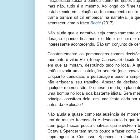
instabilidade social e política conforme esses su
mas não, tudo é o mesmo. Ao longo do filme t
estabelecido em relação ao funcionamento dest
trama tornam difícil embarcar na narrativa, já
aconteceu com o fraco
Bright
(2017).
Não ajuda que a narrativa seja completamente a
duração quando finalmente o filme delineia o 
interessante acontecendo. São um conjunto de cen
Constantemente os personagens tomam decisõ
momento o vilão Rei (Bobby Cannavale) decide te
em que as moram, destruindo tudo no local. A que
então invadir uma instalação secreta (que provav
Enquanto candidato, o personagem poderia simp
não arriscaria seu trabalho. Apesar da decisã
qualquer repercussão. Do mesmo modo, o plano dele
uma bomba no local soa bastante idiota. Será m
principal opositora dele, em uma festa dada por
antes da explosão?
Não ajuda a quase completa ausência de momen
tipo de mulher fracassada e descontrolada que 
com
gags
físicas pouco criativas que envolvem b
Octavia Spencer tem muito pouco a fazer como Em
coprotagonista. Com isso, Spencer fica limitad