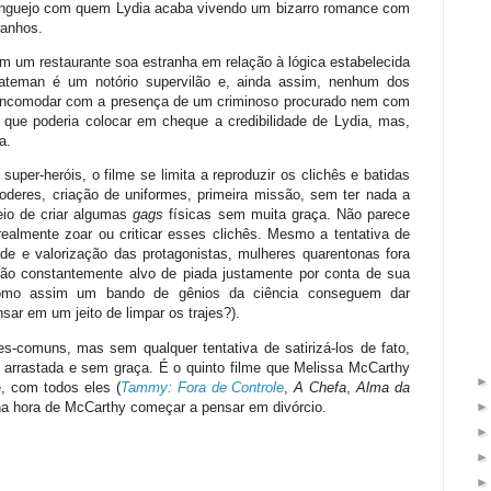
nguejo com quem Lydia acaba vivendo um bizarro romance com
ranhos.
 um restaurante soa estranha em relação à lógica estabelecida
ateman é um notório supervilão e, ainda assim, nenhum dos
e incomodar com a presença de um criminoso procurado nem com
o que poderia colocar em cheque a credibilidade de Lydia, mas,
a.
uper-heróis, o filme se limita a reproduzir os clichês e batidas
oderes, criação de uniformes, primeira missão, sem ter nada a
io de criar algumas
gags
físicas sem muita graça. Não parece
realmente zoar ou criticar esses clichês. Mesmo a tentativa de
ade e valorização das protagonistas, mulheres quarentonas fora
são constantemente alvo de piada justamente por conta de sua
(como assim um bando de gênios da ciência conseguem dar
r em um jeito de limpar os trajes?).
s-comuns, mas sem qualquer tentativa de satirizá-los de fato,
arrastada e sem graça. É o quinto filme que Melissa McCarthy
e, com todos eles (
Tammy: Fora de Controle
,
A Chefa
,
Alma da
 na hora de McCarthy começar a pensar em divórcio.