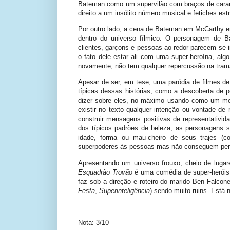
Bateman como um supervilão com braços de cara
direito a um insólito número musical e fetiches est
Por outro lado, a cena de Bateman em McCarthy em
dentro do universo fílmico. O personagem de B
clientes, garçons e pessoas ao redor parecem s
o fato dele estar ali com uma super-heroína, alg
novamente, não tem qualquer repercussão na tram
Apesar de ser, em tese, uma paródia de filmes de s
típicas dessas histórias, como a descoberta de p
dizer sobre eles, no máximo usando como um me
existir no texto qualquer intenção ou vontade de 
construir mensagens positivas de representativid
dos típicos padrões de beleza, as personagens 
idade, forma ou mau-cheiro de seus trajes 
superpoderes às pessoas mas não conseguem pensa
Apresentando um universo frouxo, cheio de lugare
Esquadrão Trovão
é uma comédia de super-heróis 
faz sob a direção e roteiro do marido Ben Falcon
Festa
,
Superinteligência
) sendo muito ruins. Está
Nota: 3/10