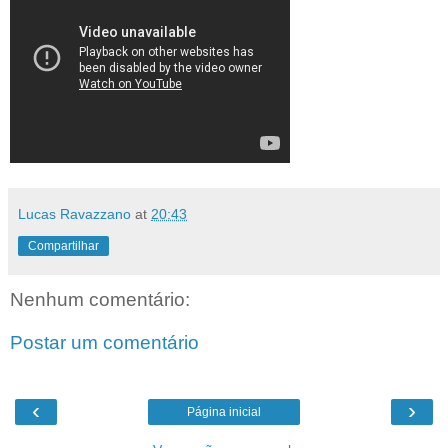
Lucas Ravazzano
at
20:43
Compartilhar
Nenhum comentário:
Postar um comentário
‹
›
Página inicial