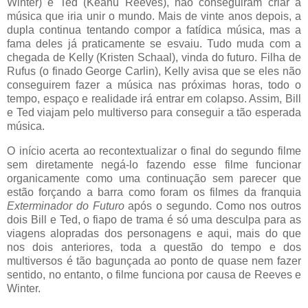
Winter) e Ted (Keanu Reeves), não conseguiram criar a
música que iria unir o mundo. Mais de vinte anos depois, a
dupla continua tentando compor a fatídica música, mas a
fama deles já praticamente se esvaiu. Tudo muda com a
chegada de Kelly (Kristen Schaal), vinda do futuro. Filha de
Rufus (o finado George Carlin), Kelly avisa que se eles não
conseguirem fazer a música nas próximas horas, todo o
tempo, espaço e realidade irá entrar em colapso. Assim, Bill
e Ted viajam pelo multiverso para conseguir a tão esperada
música.
O início acerta ao recontextualizar o final do segundo filme
sem diretamente negá-lo fazendo esse filme funcionar
organicamente como uma continuação sem parecer que
estão forçando a barra como foram os filmes da franquia
Exterminador do Futuro
após o segundo. Como nos outros
dois Bill e Ted, o fiapo de trama é só uma desculpa para as
viagens alopradas dos personagens e aqui, mais do que
nos dois anteriores, toda a questão do tempo e dos
multiversos é tão bagunçada ao ponto de quase nem fazer
sentido, no entanto, o filme funciona por causa de Reeves e
Winter.