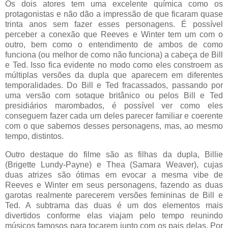
Os dois atores tem uma excelente química como os
protagonistas e não dão a impressão de que ficaram quase
trinta anos sem fazer esses personagens. É possível
perceber a conexão que Reeves e Winter tem um com o
outro, bem como o entendimento de ambos de como
funciona (ou melhor de como não funciona) a cabeça de Bill
e Ted. Isso fica evidente no modo como eles constroem as
múltiplas versões da dupla que aparecem em diferentes
temporalidades. Do Bill e Ted fracassados, passando por
uma versão com sotaque britânico ou pelos Bill e Ted
presidiários marombados, é possível ver como eles
conseguem fazer cada um deles parecer familiar e coerente
com o que sabemos desses personagens, mas, ao mesmo
tempo, distintos.
Outro destaque do filme são as filhas da dupla, Billie
(Brigette Lundy-Payne) e Thea (Samara Weaver), cujas
duas atrizes são ótimas em evocar a mesma vibe de
Reeves e Winter em seus personagens, fazendo as duas
garotas realmente parecerem versões femininas de Bill e
Ted. A subtrama das duas é um dos elementos mais
divertidos conforme elas viajam pelo tempo reunindo
músicos famosos para tocarem junto com os pais delas. Por