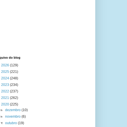
quivo do blog
►
2026
(129)
►
2025
(221)
►
2024
(248)
►
2023
(234)
►
2022
(237)
►
2021
(262)
▼
2020
(225)
►
dezembro
(10)
►
novembro
(6)
▼
outubro
(19)