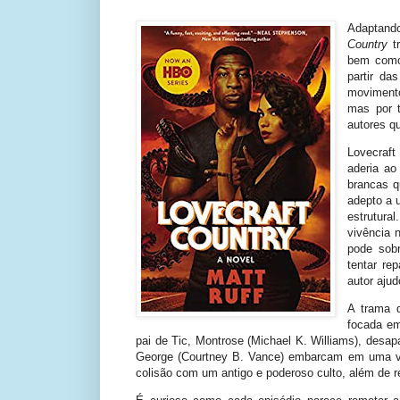
Adaptand
Country
tr
bem como 
partir da
movimento
mas por 
autores q
Lovecraft
aderia ao
brancas q
adepto a 
estrutural
vivência 
pode sobr
tentar re
autor ajud
A trama 
focada em
pai de Tic, Montrose (Michael K. Williams), desap
George (Courtney B. Vance) embarcam em uma vi
colisão com um antigo e poderoso culto, além de re