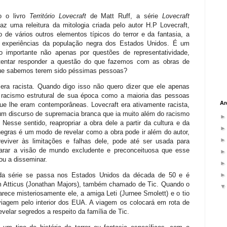
o o livro
Território Lovecraft
de Matt Ruff, a série
Lovecraft
az uma releitura da mitologia criada pelo autor H.P Lovecraft,
de vários outros elementos típicos do terror e da fantasia, a
s experiências da população negra dos Estados Unidos. É um
 importante não apenas por questões de representatividade,
tentar responder a questão do que fazemos com as obras de
ue sabemos terem sido péssimas pessoas?
 era racista. Quando digo isso não quero dizer que ele apenas
 racismo estrutural de sua época como a maioria das pessoas
Ar
ue lhe eram contemporâneas. Lovecraft era ativamente racista,
um discurso de supremacia branca que ia muito além do racismo
. Nesse sentido, reapropriar a obra dele a partir da cultura e da
negras é um modo de revelar como a obra pode ir além do autor,
eviver às limitações e falhas dele, pode até ser usada para
parar a visão de mundo excludente e preconceituosa que esse
ou a disseminar.
da série se passa nos Estados Unidos da década de 50 e é
 Atticus (Jonathan Majors), também chamado de Tic. Quando o
arece misteriosamente ele, a amiga Leti (Jurnee Smolett) e o tio
agem pelo interior dos EUA. A viagem os colocará em rota de
velar segredos a respeito da família de Tic.