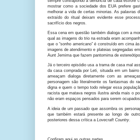
sempre contrapondo a denúncia de cada estrofe c
mostrar como a sociedade dos EUA prefere gast
melhorar a vida de certas minorias. As palavra
extraído do ritual deixam evidente esse proce
sacrifício dos negros.
Essa cena em questão também dialoga com a monta
qual as imagens do trio na estrada eram acompanh
que o “sonho americano” é construído em cima às
imagens de atendimento e plateias segregadas em
Aunt Jemima que fazem pantomima de estereótipos 
Já o terceiro episódio usa a trama de casa mal ass
da casa comprada por Leti, situada em um bairr
ameaçam dialoga diretamente com as ameaças
personagem são literalmente os fantasmas do r
digna e quem o tempo todo relegar essa populaçã
racista que matava negros ilustra ainda mais o p
não eram espaços pensados para serem ocupados 
A ideia de um passado que assombra os personag
que também estará presente ao longo de outro
posteriores dessa crítica a
Lovecraft Country
.
Confiram aqui as outras partes