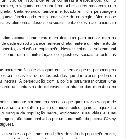
um tipo de história de terror ou fantasia específicos, com o
 monstro, o segundo como um filme sobre cultos macabros ou o
ombrada. Cada episódio também é focado em um personagem
, quase funcionando como uma série de antologia. Digo quase
muitos elementos desses episódios, então eles não funcionam
 usados apenas como uma mera desculpa para brincar com as
 de cada episódio parece remeter diretamente a um elemento da
onceito, exclusão e exploração. Nesse sentido, o sobrenatural
 como uma manifestação de questões sociais e políticas
que aparecem à noite dialogam com o temor que os personagens
 por conta das leis de certos estados que dão plenos poderes à
s negras. A perseguição com a polícia para tentar cruzar uma
quanto as tentativas de sobreviver ao ataque dos monstros no
exclusivamente por homens brancos que quer usar o sangue de
 serve como metáfora para os modos pelos quais a riqueza e
do o sangue da população negra, explorando suas vidas e suas
ujas imagens são acompanhadas por uma narração do poema
Whitey
rtuguês).
fala sobre as péssimas condições de vida da população negra,