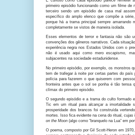
É curioso como cada episódio parece remeter a 
primeiro episódio funcionando como um filme de
terceiro sendo um episódio de casa mal ass
específico do amplo elenco que compõe a série
porque há a trama principal sempre amarrando 
completamente se vistos de maneira isolada.
Esses elementos de terror e fantasia não são
convenções dos gêneros narrativos. Cada situação
experiência negra nos Estados Unidos com o prec
não é usado aqui como mero escapismo, mas
subjacentes na sociedade estadunidense.
No primeiro episódio, por exemplo, os monstros 
tem de trafegar à noite por certas partes do país
polícia para fazerem o que quiserem com pessoa
fronteira antes que o sol se ponha é tão tensa 
clímax do primeiro episódio.
O segundo episódio e a trama do culto formado 
Tic em um ritual para alcançar a imortalidade
prosperidade dos brancos foi construída verten
mortes. Isso fica evidente na cena do ritual, c
on the Moon
(algo como “branquelo na Lua” em po
O poema, composto por Gil Scott-Heron em 1970, 