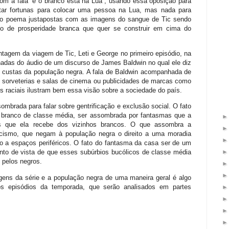
om a fala “e o branco está na Lua”, usando essa oposição para
ar fortunas para colocar uma pessoa na Lua, mas nada para
s do poema justapostas com as imagens do sangue de Tic sendo
sso de prosperidade branca que quer se construir em cima do
gem da viagem de Tic, Leti e George no primeiro episódio, na
adas do áudio de um discurso de James Baldwin no qual ele diz
 custas da população negra. A fala de Baldwin acompanhada de
 sorveterias e salas de cinema ou publicidades de marcas como
raciais ilustram bem essa visão sobre a sociedade do país.
ombrada para falar sobre gentrificação e exclusão social. O fato
o branco de classe média, ser assombrada por fantasmas que a
 que ela recebe dos vizinhos brancos. O que assombra a
acismo, que negam à população negra o direito a uma moradia
o a espaços periféricos. O fato do fantasma da casa ser de um
onto de vista de que esses subúrbios bucólicos de classe média
pelos negros.
ens da série e a população negra de uma maneira geral é algo
s episódios da temporada, que serão analisados em partes