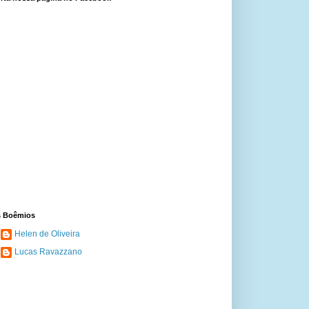
 Boêmios
Helen de Oliveira
Lucas Ravazzano