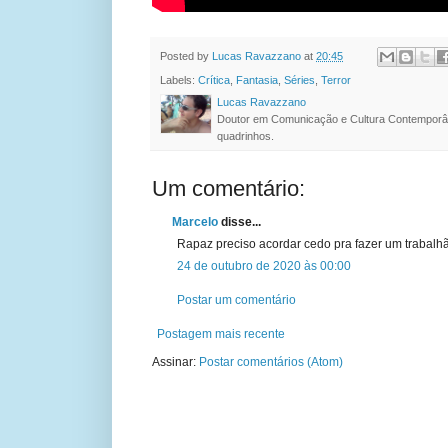
Posted by
Lucas Ravazzano
at
20:45
Labels:
Crítica
,
Fantasia
,
Séries
,
Terror
Lucas Ravazzano
Doutor em Comunicação e Cultura Contemporâ
quadrinhos.
Um comentário:
Marcelo
disse...
Rapaz preciso acordar cedo pra fazer um trabalhão
24 de outubro de 2020 às 00:00
Postar um comentário
Postagem mais recente
Assinar:
Postar comentários (Atom)