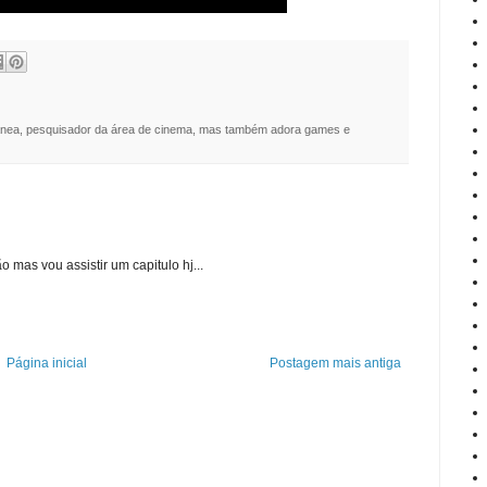
nea, pesquisador da área de cinema, mas também adora games e
 mas vou assistir um capitulo hj...
Página inicial
Postagem mais antiga