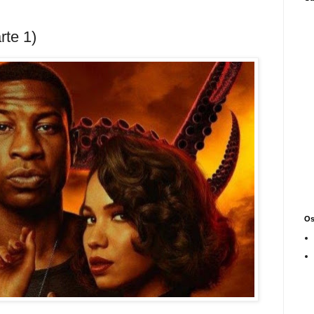
rte 1)
Os