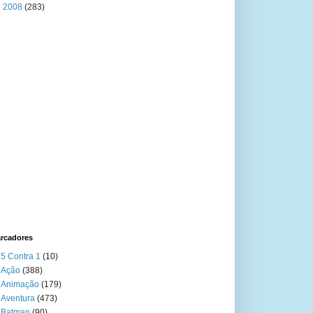
►
2008
(283)
rcadores
5 Contra 1
(10)
Ação
(388)
Animação
(179)
Aventura
(473)
Batman
(90)