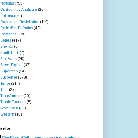
Notícias
(758)
Os Boêmios Analisam
(26)
Pokémon
(6)
Rapsódias Revisitadas
(110)
Reflexões Boêmias
(42)
Romance
(120)
Séries
(417)
She-Ra
(5)
South Park
(7)
Star Wars
(25)
Street Fighter
(37)
Superman
(24)
Suspense
(578)
Terror
(214)
Thor
(27)
Transformers
(20)
Tropic Thunder
(5)
Watchmen
(32)
Western
(18)
rceiros
CinePipocaCult :: bom cinema independente