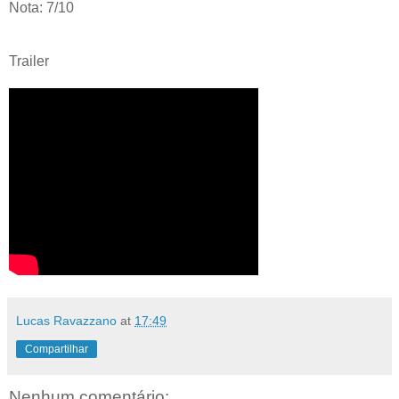
Nota: 7/10
Trailer
Lucas Ravazzano
at
17:49
Compartilhar
Nenhum comentário: