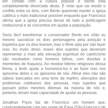
em contato com a cultura popular e Bento está
completamente divorciado desta. É nisto que vai residir o
conflito entre os dois, com Bento querendo manter a igreja
católica o mais tradicional possível enquanto que Francisco
afirma que a igreja precisa deixar de lado a politicagem
institucional e se concentrar em ajudar a população.
Seria fácil transformar o conservador Bento em vilão ou
mesmo sacralizar os dois personagens pela posição e
trajetória que os dois tiveram, mas o filme opta por não fazer
isso. Ao invés disso, esses dois sujeitos que deveriam
representar a mais alta elevação espiritual do catolicismo
são mostrados como homens falhos, com dúvidas e
momentos de fraqueza. Ao mostrar líderes religiosos dessa
forma, o texto ajuda a humanizá-los e ao fazer isso nos
aproxima deles e os aproxima de nós. Afinal eles não são
sábios trancados em uma torre de marfim, alienados dos
problemas cotidianos das pessoas, mas sujeitos que
passam pelos mesmos dilemas da maioria de nós e,
portanto, teriam mais capacidade de ajudar as pessoas.
Jonathan Pryce faz de Francisco um homem que,
condizentemente com seu nome de Papa (São Francisco de