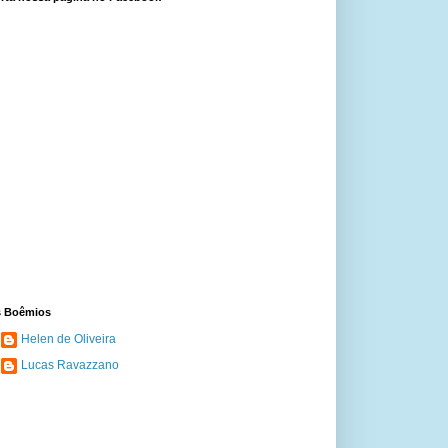
 Boêmios
Helen de Oliveira
Lucas Ravazzano