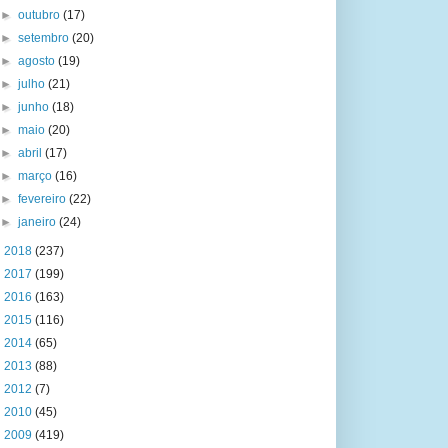
►
outubro
(17)
►
setembro
(20)
►
agosto
(19)
►
julho
(21)
►
junho
(18)
►
maio
(20)
►
abril
(17)
►
março
(16)
►
fevereiro
(22)
►
janeiro
(24)
►
2018
(237)
►
2017
(199)
►
2016
(163)
►
2015
(116)
►
2014
(65)
►
2013
(88)
►
2012
(7)
►
2010
(45)
►
2009
(419)