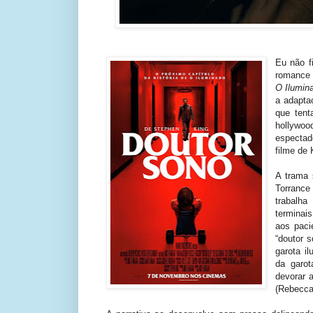
Eu não f
romance 
O Ilumin
a adapta
que tent
hollywoo
espectad
filme de
A trama 
Torranc
trabalh
terminai
aos paci
“doutor 
garota i
da garo
devorar 
(Rebecca