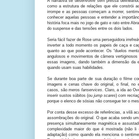
A narrativa se desenvolve sem pressa delineand
como a estrutura de relações que ele constrói ao
irrompe e as pessoas começam a morrer, sentim
conhecer aquelas pessoas e entender a importânci
história foca mais no jogo de gato e rato entre Abr
do suspense e das tensões entre os dois lados.
Seria fácil fazer de Rose uma perseguidora irrefr
inverter a todo momento os papeis de caça e caç
quanto ao que pode acontecer. Os “duelos ment
angulosos e movimentos de câmera vertiginosos
essas imagens, dando também a dimensão da e
quando usam suas habilidades.
Se durante boa parte de sua duração o filme co
imagens e cenas chave do original, o final, no
casos, são meros
fanservices
. Claro, a ida ao Ov
inserir sustos súbitos (ou
jump scares
) com recria
porque o elenco de sósias não consegue ter o mes
Por conta desse excesso de referências, a vilã 
assombrações do original. O que acaba sendo u
presença simultaneamente magnética e assustad
complexidade maior do que é mostrada (não li 
adaptação) como quando ela menciona o sentimen