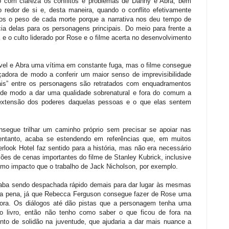
o com clareza os conflitos e problemas de Danny e Abra, bem
 redor de si e, desta maneira, quando o conflito efetivamente
os o peso de cada morte porque a narrativa nos deu tempo de
a delas para os personagens principais. Do meio para frente a
a e o culto liderado por Rose e o filme acerta no desenvolvimento
eável e Abra uma vítima em constante fuga, mas o filme consegue
adora de modo a conferir um maior senso de imprevisibilidade
ais” entre os personagens são retratados com enquadramentos
 de modo a dar uma qualidade sobrenatural e fora do comum a
xtensão dos poderes daquelas pessoas e o que elas sentem
nsegue trilhar um caminho próprio sem precisar se apoiar nas
 entanto, acaba se estendendo em referências que, em muitos
erlook Hotel faz sentido para a história, mas não era necessário
ções de cenas importantes do filme de Stanley Kubrick, inclusive
mo impacto que o trabalho de Jack Nicholson, por exemplo.
acaba sendo despachada rápido demais para dar lugar às mesmas
ma pena, já que Rebecca Ferguson consegue fazer de Rose uma
ora. Os diálogos até dão pistas que a personagem tenha uma
o livro, então não tenho como saber o que ficou de fora na
to de solidão na juventude, que ajudaria a dar mais nuance a