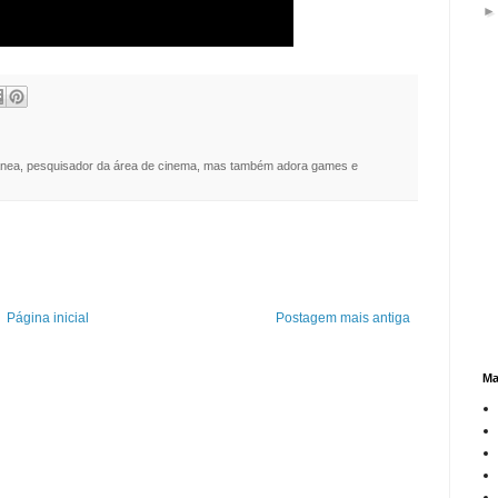
nea, pesquisador da área de cinema, mas também adora games e
Página inicial
Postagem mais antiga
Ma