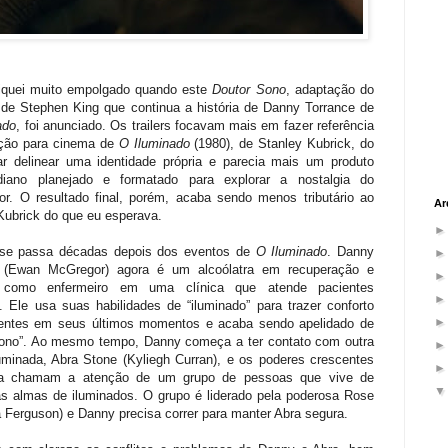
iquei muito empolgado quando este
Doutor Sono
, adaptação do
de Stephen King que continua a história de Danny Torrance de
ado
, foi anunciado. Os trailers focavam mais em fazer referência
ção para cinema de
O Iluminado
(1980), de Stanley Kubrick, do
ar delinear uma identidade própria e parecia mais um produto
diano planejado e formatado para explorar a nostalgia do
or. O resultado final, porém, acaba sendo menos tributário ao
Ar
 Kubrick do que eu esperava.
se passa décadas depois dos eventos de
O Iluminado
. Danny
e (Ewan McGregor) agora é um alcoólatra em recuperação e
a como enfermeiro em uma clínica que atende pacientes
s. Ele usa suas habilidades de “iluminado” para trazer conforto
entes em seus últimos momentos e acaba sendo apelidado de
sono”. Ao mesmo tempo, Danny começa a ter contato com outra
luminada, Abra Stone (Kyliegh Curran), e os poderes crescentes
ta chamam a atenção de um grupo de pessoas que vive de
as almas de iluminados. O grupo é liderado pela poderosa Rose
 Ferguson) e Danny precisa correr para manter Abra segura.