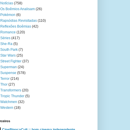
Notícias
(758)
Os Boêmios Analisam
(26)
Pokémon
(6)
Rapsódias Revisitadas
(110)
Reflexões Boêmias
(42)
Romance
(120)
Séries
(417)
She-Ra
(5)
South Park
(7)
Star Wars
(25)
Street Fighter
(37)
Superman
(24)
Suspense
(578)
Terror
(214)
Thor
(27)
Transformers
(20)
Tropic Thunder
(5)
Watchmen
(32)
Western
(18)
rceiros
CinePipocaCult :: bom cinema independente