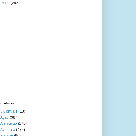
►
2008
(283)
rcadores
5 Contra 1
(10)
Ação
(387)
Animação
(179)
Aventura
(472)
Batman
(90)