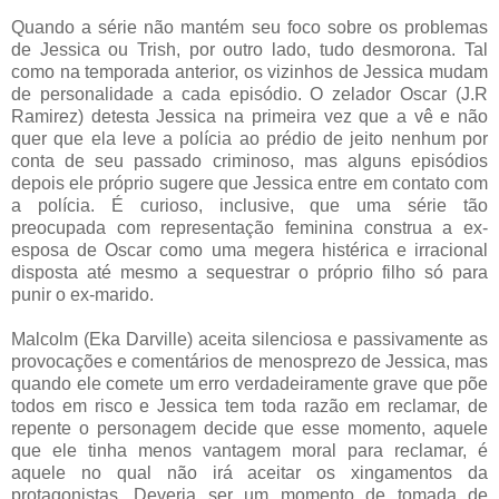
Quando a série não mantém seu foco sobre os problemas
de Jessica ou Trish, por outro lado, tudo desmorona. Tal
como na temporada anterior, os vizinhos de Jessica mudam
de personalidade a cada episódio. O zelador Oscar (J.R
Ramirez) detesta Jessica na primeira vez que a vê e não
quer que ela leve a polícia ao prédio de jeito nenhum por
conta de seu passado criminoso, mas alguns episódios
depois ele próprio sugere que Jessica entre em contato com
a polícia. É curioso, inclusive, que uma série tão
preocupada com representação feminina construa a ex-
esposa de Oscar como uma megera histérica e irracional
disposta até mesmo a sequestrar o próprio filho só para
punir o ex-marido.
Malcolm (Eka Darville) aceita silenciosa e passivamente as
provocações e comentários de menosprezo de Jessica, mas
quando ele comete um erro verdadeiramente grave que põe
todos em risco e Jessica tem toda razão em reclamar, de
repente o personagem decide que esse momento, aquele
que ele tinha menos vantagem moral para reclamar, é
aquele no qual não irá aceitar os xingamentos da
protagonistas. Deveria ser um momento de tomada de