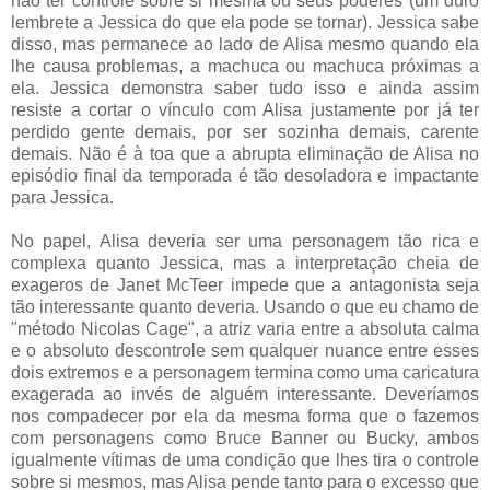
não ter controle sobre si mesma ou seus poderes (um duro
lembrete a Jessica do que ela pode se tornar). Jessica sabe
disso, mas permanece ao lado de Alisa mesmo quando ela
lhe causa problemas, a machuca ou machuca próximas a
ela. Jessica demonstra saber tudo isso e ainda assim
resiste a cortar o vínculo com Alisa justamente por já ter
perdido gente demais, por ser sozinha demais, carente
demais. Não é à toa que a abrupta eliminação de Alisa no
episódio final da temporada é tão desoladora e impactante
para Jessica.
No papel, Alisa deveria ser uma personagem tão rica e
complexa quanto Jessica, mas a interpretação cheia de
exageros de Janet McTeer impede que a antagonista seja
tão interessante quanto deveria. Usando o que eu chamo de
"método Nicolas Cage", a atriz varia entre a absoluta calma
e o absoluto descontrole sem qualquer nuance entre esses
dois extremos e a personagem termina como uma caricatura
exagerada ao invés de alguém interessante. Deveríamos
nos compadecer por ela da mesma forma que o fazemos
com personagens como Bruce Banner ou Bucky, ambos
igualmente vítimas de uma condição que lhes tira o controle
sobre si mesmos, mas Alisa pende tanto para o excesso que