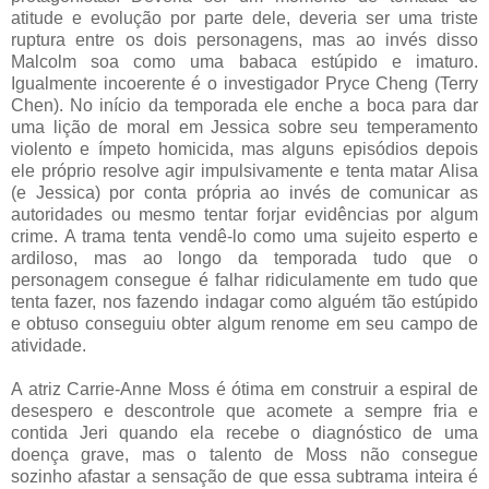
atitude e evolução por parte dele, deveria ser uma triste
ruptura entre os dois personagens, mas ao invés disso
Malcolm soa como uma babaca estúpido e imaturo.
Igualmente incoerente é o investigador Pryce Cheng (Terry
Chen). No início da temporada ele enche a boca para dar
uma lição de moral em Jessica sobre seu temperamento
violento e ímpeto homicida, mas alguns episódios depois
ele próprio resolve agir impulsivamente e tenta matar Alisa
(e Jessica) por conta própria ao invés de comunicar as
autoridades ou mesmo tentar forjar evidências por algum
crime. A trama tenta vendê-lo como uma sujeito esperto e
ardiloso, mas ao longo da temporada tudo que o
personagem consegue é falhar ridiculamente em tudo que
tenta fazer, nos fazendo indagar como alguém tão estúpido
e obtuso conseguiu obter algum renome em seu campo de
atividade.
A atriz Carrie-Anne Moss é ótima em construir a espiral de
desespero e descontrole que acomete a sempre fria e
contida Jeri quando ela recebe o diagnóstico de uma
doença grave, mas o talento de Moss não consegue
sozinho afastar a sensação de que essa subtrama inteira é