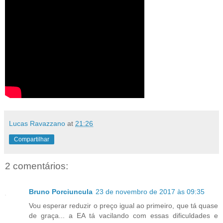
Lucas Ravazzano
at
21:26
Compartilhar
2 comentários:
Bruno Porciuncula
23 de novembro de 2017 às 09:35
Vou esperar reduzir o preço igual ao primeiro, que tá quase
de graça... a EA tá vacilando com essas dificuldades e