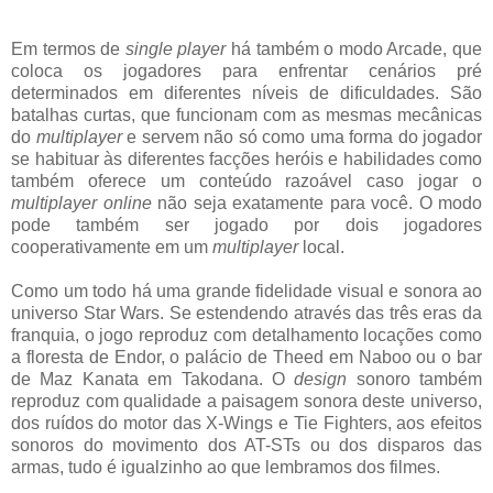
Em termos de
single player
há também o modo Arcade, que
coloca os jogadores para enfrentar cenários pré
determinados em diferentes níveis de dificuldades. São
batalhas curtas, que funcionam com as mesmas mecânicas
do
multiplayer
e servem não só como uma forma do jogador
se habituar às diferentes facções heróis e habilidades como
também oferece um conteúdo razoável caso jogar o
multiplayer
online
não seja exatamente para você. O modo
pode também ser jogado por dois jogadores
cooperativamente em um
multiplayer
local.
Como um todo há uma grande fidelidade visual e sonora ao
universo Star Wars. Se estendendo através das três eras da
franquia, o jogo reproduz com detalhamento locações como
a floresta de Endor, o palácio de Theed em Naboo ou o bar
de Maz Kanata em Takodana. O
design
sonoro também
reproduz com qualidade a paisagem sonora deste universo,
dos ruídos do motor das X-Wings e Tie Fighters, aos efeitos
sonoros do movimento dos AT-STs ou dos disparos das
armas, tudo é igualzinho ao que lembramos dos filmes.