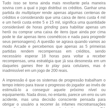
Tudo isso se torna ainda mais revoltante pela maneira
sovina com a qual o jogo distribui os créditos. Ganhar uma
partida do
multiplayer
rende apenas algumas centenas de
créditos e considerando que uma caixa de itens custa 4 mil
e um herói custa entre 5 e 15 mil, significa uma quantidade
considerável de horas
grinding
para habilitar apenas um
herói ou comprar uma caixa de itens (que ainda por cima
pode te dar apenas itens cosméticos e nada para progredir
seus personagens). A questão se agrava quando vamos ao
modo Arcade e percebemos que apenas as 5 primeiras
partidas rendem recompensas em créditos, sendo
necessário esperar 18 horas para voltar a receber
recompensas, uma estratégia que já soa desonesta em um
daqueles
games
free to play
para celulares, mas é
inadmissível em um jogo de 200 reais.
A impressão é que os sistemas de progressão trabalham o
tempo inteiro para travar o progresso do jogador ao invés de
estimulá-lo a conseguir aquele próximo nível ou
equipamento. Nada disso, no entanto, parece um erro ou um
acidente, mas uma decisão consciente pensada para
obrigar o usuário a recorrer às infames microtransações