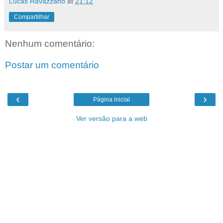
Lucas Ravazzano
at
21:12
Compartilhar
Nenhum comentário:
Postar um comentário
‹
›
Página inicial
Ver versão para a web