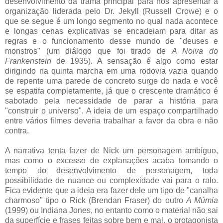
desenvolvimento da trama principal para nos apresentar à
organização liderada pelo Dr. Jekyll (Russell Crowe) e o
que se segue é um longo segmento no qual nada acontece
e longas cenas explicativas se encadeiam para ditar as
regras e o funcionamento desse mundo de "deuses e
monstros" (um diálogo que foi tirado de
A Noiva do
Frankenstein
de 1935). A sensação é algo como estar
dirigindo na quinta marcha em uma rodovia vazia quando
de repente uma parede de concreto surge do nada e você
se espatifa completamente, já que o crescente dramático é
sabotado pela necessidade de parar a história para
"construir o universo". A ideia de um espaço compartilhado
entre vários filmes deveria trabalhar a favor da obra e não
contra.
A narrativa tenta fazer de Nick um personagem ambíguo,
mas como o excesso de explanações acaba tomando o
tempo do desenvolvimento de personagem, toda
possibilidade de nuance ou complexidade vai para o ralo.
Fica evidente que a ideia era fazer dele um tipo de "canalha
charmoso" tipo o Rick (Brendan Fraser) do outro
A Múmia
(1999) ou Indiana Jones, no entanto como o material não sai
da superfície e frases feitas sobre bem e mal, o protagonista