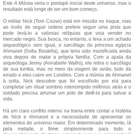
Este
A Múmia
seria o pontapé inicial deste universo, mas o
resultado está longe de ser um bom começo.
O militar Nick (Tom Cruise) está em missão no Iraque, mas
ao invés de seguir ordens prefere seguir uma pista que
pode levá-lo a valiosas relíquias que visa vender no
mercado negro. Sua busca, no entanto, o leva a um achado
arqueológico sem igual, o sarcófago da princesa egípcia
Ahmanet (Sofia Boutella), que teria sido mumificada ainda
viva depois de matar a própria família. Com a ajuda da
arqueóloga Jenny (Annabelle Wallis), ele retira o sarcófago
de sua tumba, mas no meio da viagem de avião, tudo dá
errado e eles caem em Londres. Com a múmia de Ahmanet
à solta, Nick descobre que foi escolhido por ela para
completar um ritual sombrio interrompido milênios atrás e o
soldado precisa arrumar um jeito de detê-la para salvar a
vida.
Há um claro conflito interno na trama entre contar a história
de Nick e Ahmanet e a necessidade de apresentar os
elementos do universo maior. Em determinado momento, lá
pela metade, o filme simplesmente para todo o