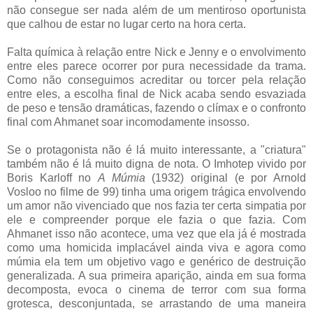
não consegue ser nada além de um mentiroso oportunista
que calhou de estar no lugar certo na hora certa.
Falta química à relação entre Nick e Jenny e o envolvimento
entre eles parece ocorrer por pura necessidade da trama.
Como não conseguimos acreditar ou torcer pela relação
entre eles, a escolha final de Nick acaba sendo esvaziada
de peso e tensão dramáticas, fazendo o clímax e o confronto
final com Ahmanet soar incomodamente insosso.
Se o protagonista não é lá muito interessante, a "criatura"
também não é lá muito digna de nota. O Imhotep vivido por
Boris Karloff no
A Múmia
(1932) original (e por Arnold
Vosloo no filme de 99) tinha uma origem trágica envolvendo
um amor não vivenciado que nos fazia ter certa simpatia por
ele e compreender porque ele fazia o que fazia. Com
Ahmanet isso não acontece, uma vez que ela já é mostrada
como uma homicida implacável ainda viva e agora como
múmia ela tem um objetivo vago e genérico de destruição
generalizada. A sua primeira aparição, ainda em sua forma
decomposta, evoca o cinema de terror com sua forma
grotesca, desconjuntada, se arrastando de uma maneira