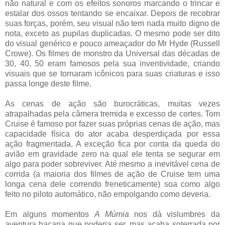
não natural e com os efeitos sonoros marcando o trincar e
estalar dos ossos tentando se encaixar. Depois de recobrar
suas forças, porém, seu visual não tem nada muito digno de
nota, exceto as pupilas duplicadas. O mesmo pode ser dito
do visual genérico e pouco ameaçador do Mr Hyde (Russell
Crowe). Os filmes de monstro da Universal das décadas de
30, 40, 50 eram famosos pela sua inventividade, criando
visuais que se tornaram icônicos para suas criaturas e isso
passa longe deste filme.
As cenas de ação são burocráticas, muitas vezes
atrapalhadas pela câmera tremida e excesso de cortes. Tom
Cruise é famoso por fazer suas próprias cenas de ação, mas
capacidade física do ator acaba desperdiçada por essa
ação fragmentada. A exceção fica por conta da queda do
avião em gravidade zero na qual ele tenta se segurar em
algo para poder sobreviver. Até mesmo a inevitável cena de
corrida (a maioria dos filmes de ação de Cruise tem uma
longa cena dele correndo freneticamente) soa como algo
feito no piloto automático, não empolgando como deveria.
Em alguns momentos
A Múmia
nos dá vislumbres da
aventura bacana que poderia ser, mas acaba soterrada por