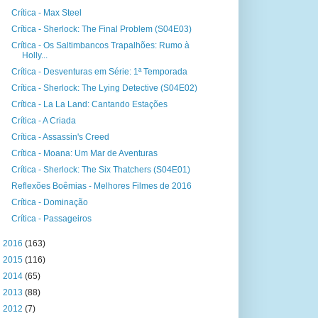
Crítica - Max Steel
Crítica - Sherlock: The Final Problem (S04E03)
Crítica - Os Saltimbancos Trapalhões: Rumo à
Holly...
Crítica - Desventuras em Série: 1ª Temporada
Crítica - Sherlock: The Lying Detective (S04E02)
Crítica - La La Land: Cantando Estações
Crítica - A Criada
Crítica - Assassin's Creed
Crítica - Moana: Um Mar de Aventuras
Crítica - Sherlock: The Six Thatchers (S04E01)
Reflexões Boêmias - Melhores Filmes de 2016
Crítica - Dominação
Crítica - Passageiros
►
2016
(163)
►
2015
(116)
►
2014
(65)
►
2013
(88)
►
2012
(7)