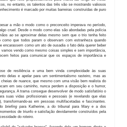
os, no entanto, os talentos das três vão se mostrando valiosos
onhecimento é marcado por muitas barreiras construídas de puro
 pesar a mão o modo como o preconceito imperava no período,
lgo cruel. Desde o modo como elas são abordadas pela polícia
 mãos ao se aproximar delas mesmo sem que o trio tenha feito
do como que todos param o observam com estranheza quando
e encarassem como um ato de ousadia o fato dela querer beber
s vamos vendo como mesmo coisas simples e sem importância,
recem feitos para comunicar que os espaços de importância e
se de resiliência e uma bem vinda complexidade às suas
ento delas e apelar para um sentimentalismo rasteiro, mas as
es cheias de nuance, que mesmo com uma visão bem realista do
ocam em seu caminho, nunca perdem a disposição e o humor,
urança. A trama consegue desenvolver de modo satisfatório o
ra suas vidas profissionais e pessoais (e revelando que elas
, transformando-as em pessoas multifacetadas e fascinantes.
 do
briefing
para Katherine, a do tribunal para Mary e a dos
omentos de triunfo e satisfação devidamente construídos pela
cessidade do roteiro.
 clichê do "salvador branco", fazendo dele um homem direto e