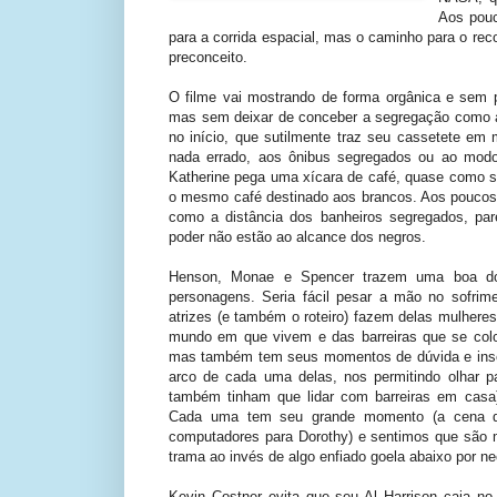
Aos pouc
para a corrida espacial, mas o caminho para o rec
preconceito.
O filme vai mostrando de forma orgânica e sem
mas sem deixar de conceber a segregação como a
no início, que sutilmente traz seu cassetete em
nada errado, aos ônibus segregados ou ao mo
Katherine pega uma xícara de café, quase como s
o mesmo café destinado aos brancos. Aos pouco
como a distância dos banheiros segregados, pa
poder não estão ao alcance dos negros.
Henson, Monae e Spencer trazem uma boa do
personagens. Seria fácil pesar a mão no sofrim
atrizes (e também o roteiro) fazem delas mulher
mundo em que vivem e das barreiras que se col
mas também tem seus momentos de dúvida e inseg
arco de cada uma delas, nos permitindo olhar pa
também tinham que lidar com barreiras em casa)
Cada uma tem seu grande momento (a cena
computadores para Dorothy) e sentimos que são m
trama ao invés de algo enfiado goela abaixo por ne
Kevin Costner evita que seu Al Harrison caia no