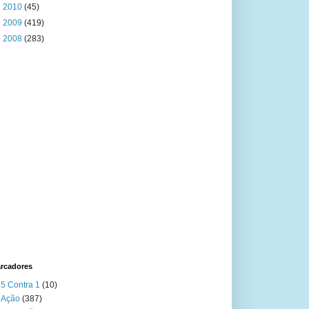
►
2010
(45)
►
2009
(419)
►
2008
(283)
rcadores
5 Contra 1
(10)
Ação
(387)