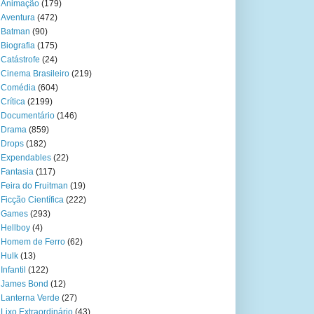
Animação
(179)
Aventura
(472)
Batman
(90)
Biografia
(175)
Catástrofe
(24)
Cinema Brasileiro
(219)
Comédia
(604)
Crítica
(2199)
Documentário
(146)
Drama
(859)
Drops
(182)
Expendables
(22)
Fantasia
(117)
Feira do Fruitman
(19)
Ficção Científica
(222)
Games
(293)
Hellboy
(4)
Homem de Ferro
(62)
Hulk
(13)
Infantil
(122)
James Bond
(12)
Lanterna Verde
(27)
Lixo Extraordinário
(43)