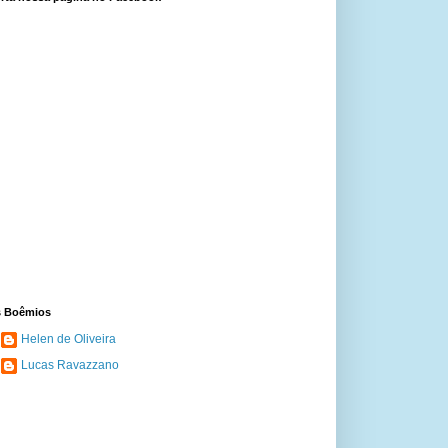
 Boêmios
Helen de Oliveira
Lucas Ravazzano