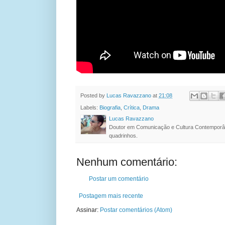
Posted by
Lucas Ravazzano
at
21:08
Labels:
Biografia
,
Crítica
,
Drama
Lucas Ravazzano
Doutor em Comunicação e Cultura Contemporâ
quadrinhos.
Nenhum comentário:
Postar um comentário
Postagem mais recente
Assinar:
Postar comentários (Atom)