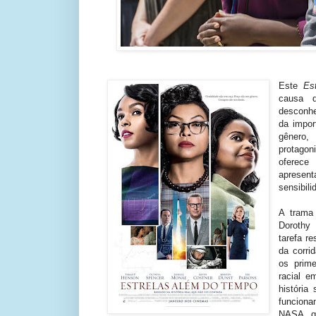
Este
Es
causa 
desconhe
da impor
gênero,
protagon
oferece
apresen
sensibili
A trama 
Dorothy 
tarefa r
da corri
os prim
racial e
história
funciona
NASA, qu