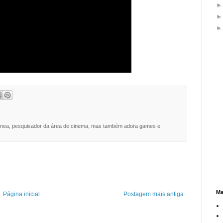
nea, pesquisador da área de cinema, mas também adora games e
Ma
Página inicial
Postagem mais antiga