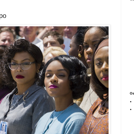
mpo
Os