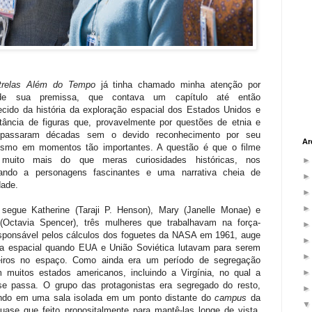
trelas Além do Tempo
já tinha chamado minha atenção por
de sua premissa, que contava um capítulo até então
cido da história da exploração espacial dos Estados Unidos e
tância de figuras que, provavelmente por questões de etnia e
 passaram décadas sem o devido reconhecimento por seu
Ar
ismo em momentos tão importantes. A questão é que o filme
 muito mais do que meras curiosidades históricas, nos
tando a personagens fascinantes e uma narrativa cheia de
dade.
segue Katherine (Taraji P. Henson), Mary (Janelle Monae) e
(Octavia Spencer), três mulheres que trabalhavam na força-
esponsável pelos cálculos dos foguetes da NASA em 1961, auge
da espacial quando EUA e União Soviética lutavam para serem
eiros no espaço. Como ainda era um período de segregação
m muitos estados americanos, incluindo a Virgínia, no qual a
 se passa. O grupo das protagonistas era segregado do resto,
ndo em uma sala isolada em um ponto distante do
campus
da
ase que feito propositalmente para mantê-las longe de vista.