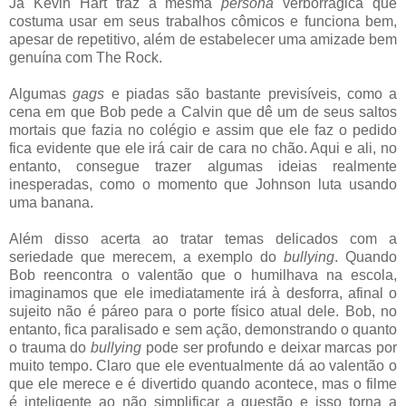
Já Kevin Hart traz a mesma
persona
verborrágica que
costuma usar em seus trabalhos cômicos e funciona bem,
apesar de repetitivo, além de estabelecer uma amizade bem
genuína com The Rock.
Algumas
gags
e piadas são bastante previsíveis, como a
cena em que Bob pede a Calvin que dê um de seus saltos
mortais que fazia no colégio e assim que ele faz o pedido
fica evidente que ele irá cair de cara no chão. Aqui e ali, no
entanto, consegue trazer algumas ideias realmente
inesperadas, como o momento que Johnson luta usando
uma banana.
Além disso acerta ao tratar temas delicados com a
seriedade que merecem, a exemplo do
bullying
. Quando
Bob reencontra o valentão que o humilhava na escola,
imaginamos que ele imediatamente irá à desforra, afinal o
sujeito não é páreo para o porte físico atual dele. Bob, no
entanto, fica paralisado e sem ação, demonstrando o quanto
o trauma do
bullying
pode ser profundo e deixar marcas por
muito tempo. Claro que ele eventualmente dá ao valentão o
que ele merece e é divertido quando acontece, mas o filme
é inteligente ao não simplificar a questão e isso torna a