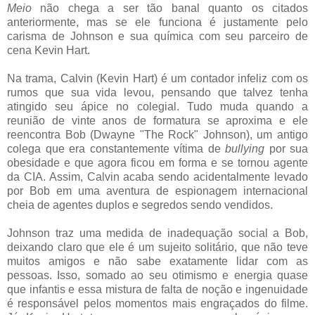
Meio
não chega a ser tão banal quanto os citados
anteriormente, mas se ele funciona é justamente pelo
carisma de Johnson e sua química com seu parceiro de
cena Kevin Hart.
Na trama, Calvin (Kevin Hart) é um contador infeliz com os
rumos que sua vida levou, pensando que talvez tenha
atingido seu ápice no colegial. Tudo muda quando a
reunião de vinte anos de formatura se aproxima e ele
reencontra Bob (Dwayne "The Rock" Johnson), um antigo
colega que era constantemente vítima de
bullying
por sua
obesidade e que agora ficou em forma e se tornou agente
da CIA. Assim, Calvin acaba sendo acidentalmente levado
por Bob em uma aventura de espionagem internacional
cheia de agentes duplos e segredos sendo vendidos.
Johnson traz uma medida de inadequação social a Bob,
deixando claro que ele é um sujeito solitário, que não teve
muitos amigos e não sabe exatamente lidar com as
pessoas. Isso, somado ao seu otimismo e energia quase
que infantis e essa mistura de falta de noção e ingenuidade
é responsável pelos momentos mais engraçados do filme.