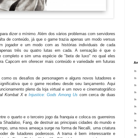
 para dizer o mínimo. Além dos vários problemas com servidores
alta de conteúdo, já que o game trazia apenas um modo versus
um jogador e um modo com as histórias individuais de cada
 apenas três ou quatro lutas em cada. A sensação é que o
e completo e sim uma espécie de "
beta
de luxo" no qual eles
ora Capcom em oferecer mais conteúdo e variedade em futuras
Ar
, como os desafios de personagem e alguns novos lutadores e
 significativa que o game recebeu desde seu lançamento. Aqui
ncionamento pleno da loja virtual e um novo e cinematográfico
tal Kombat X
e
Injustice: Gods Among Us
com cerca de duas
tre o quarto e o terceiro jogo da franquia e coloca os guerreiros
a Shadaloo, Fang, de destruir as principais cidades do mundo e
mpo, uma nova ameaça surge na forma de Necalli, uma criatura
poder de lutadores poderosos. A trama é bem interessante e