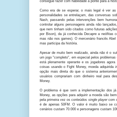
consegue fazer com habilidade a ponte para a hist
Como era de se esperar, o mais legal é ver as
personalidades se entrelaçam, das conversas sob
Nash, passando pelas intervenções bem humorad
controlar alguns personagens ainda não lançado
que nem tinham sido citados como futuras adições 
por Bison), da já conhecida Decapre a neófitas 
mas não nos games). O mercenário francês Abel é
mas participa da história.
Apesar de muito bem realizado, ainda não é o suf
um jogo "completo", em especial pelos problemas en
está plenamente operante e os jogadores agora
coisas usando o Fight Money, moeda adquirida
i
opção mais direta do que o sistema anteriorme
usuários comprariam com dinheiro real para de
Money.
O problema é que sem a implementação dos já a
Money, as opções para adquirir a moeda são bem 
pela primeira vez os conteúdos
single player
com ca
é de apenas 50FM. O valor é muito baixo se c
cenários custam 70.000 e personagens custam 10