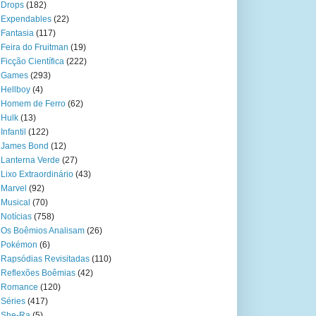
Drops
(182)
Expendables
(22)
Fantasia
(117)
Feira do Fruitman
(19)
Ficção Científica
(222)
Games
(293)
Hellboy
(4)
Homem de Ferro
(62)
Hulk
(13)
Infantil
(122)
James Bond
(12)
Lanterna Verde
(27)
Lixo Extraordinário
(43)
Marvel
(92)
Musical
(70)
Notícias
(758)
Os Boêmios Analisam
(26)
Pokémon
(6)
Rapsódias Revisitadas
(110)
Reflexões Boêmias
(42)
Romance
(120)
Séries
(417)
She-Ra
(5)