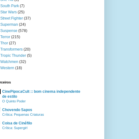
South Park
(7)
Star Wars
(25)
Street Fighter
(37)
Superman
(24)
Suspense
(578)
Terror
(215)
Thor
(27)
Transformers
(20)
Tropic Thunder
(5)
Watchmen
(32)
Western
(18)
rceiros
CinePipocaCult :: bom cinema independente
de estilo
O Quinto Poder
Chovendo Sapos
Crítica: Pequenas Criaturas
Coisa de Cinéfilo
Crítica: Supergirl