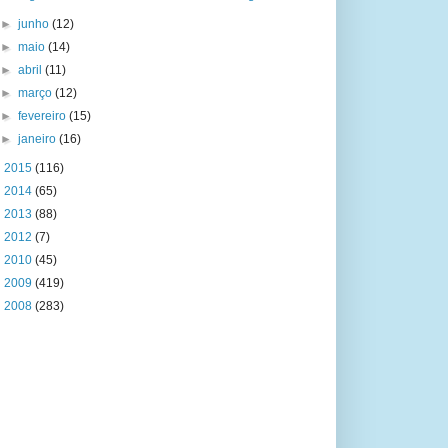
►
junho
(12)
►
maio
(14)
►
abril
(11)
►
março
(12)
►
fevereiro
(15)
►
janeiro
(16)
►
2015
(116)
►
2014
(65)
►
2013
(88)
►
2012
(7)
►
2010
(45)
►
2009
(419)
►
2008
(283)