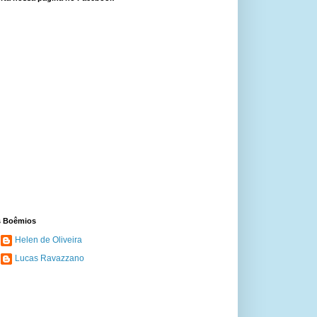
 Boêmios
Helen de Oliveira
Lucas Ravazzano