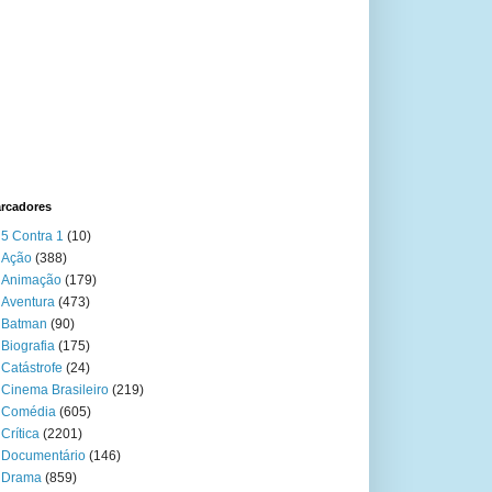
rcadores
5 Contra 1
(10)
Ação
(388)
Animação
(179)
Aventura
(473)
Batman
(90)
Biografia
(175)
Catástrofe
(24)
Cinema Brasileiro
(219)
Comédia
(605)
Crítica
(2201)
Documentário
(146)
Drama
(859)