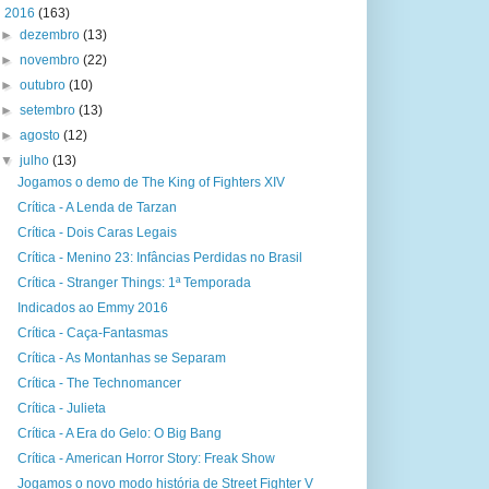
▼
2016
(163)
►
dezembro
(13)
►
novembro
(22)
►
outubro
(10)
►
setembro
(13)
►
agosto
(12)
▼
julho
(13)
Jogamos o demo de The King of Fighters XIV
Crítica - A Lenda de Tarzan
Crítica - Dois Caras Legais
Crítica - Menino 23: Infâncias Perdidas no Brasil
Crítica - Stranger Things: 1ª Temporada
Indicados ao Emmy 2016
Crítica - Caça-Fantasmas
Crítica - As Montanhas se Separam
Crítica - The Technomancer
Crítica - Julieta
Crítica - A Era do Gelo: O Big Bang
Crítica - American Horror Story: Freak Show
Jogamos o novo modo história de Street Fighter V