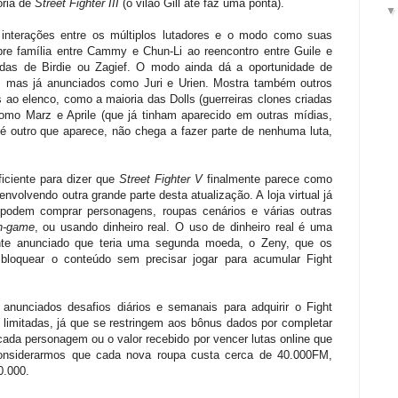
ória de
Street Fighter III
(o vilão Gill até faz uma ponta).
 interações entre os múltiplos lutadores e o modo como suas
re família entre Cammy e Chun-Li ao reencontro entre Guile e
as de Birdie ou Zagief. O modo ainda dá a oportunidade de
s, mas já anunciados como Juri e Urien. Mostra também outros
ao elenco, como a maioria das Dolls (guerreiras clones criadas
como Marz e Aprile (que já tinham aparecido em outras mídias,
 outro que aparece, não chega a fazer parte de nenhuma luta,
iciente para dizer que
Street Fighter V
finalmente parece como
volvendo outra grande parte desta atualização. A loja virtual já
 podem comprar personagens, roupas cenários e várias outras
n-game
, ou usando dinheiro real. O uso de dinheiro real é uma
nte anunciado que teria uma segunda moeda, o Zeny, que os
sbloquear o conteúdo sem precisar jogar para acumular Fight
nunciados desafios diários e semanais para adquirir o Fight
limitadas, já que se restringem aos bônus dados por completar
da personagem ou o valor recebido por vencer lutas online que
onsiderarmos que cada nova roupa custa cerca de 40.000FM,
0.000.