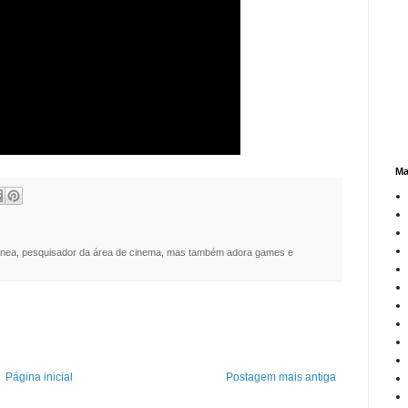
Ma
nea, pesquisador da área de cinema, mas também adora games e
Página inicial
Postagem mais antiga