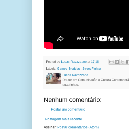
Posted by
Lucas Ravazzano
at
17:18
Labels:
Games
,
Notícias
,
Street Fighter
Lucas Ravazzano
Doutor em Comunicação e Cultura Contemporâ
quadrinhos.
Nenhum comentário:
Postar um comentário
Postagem mais recente
Assinar:
Postar comentários (Atom)