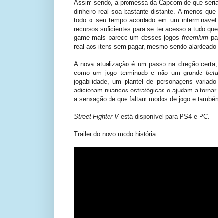
Assim sendo, a promessa da Capcom de que seria po
dinheiro real soa bastante distante. A menos que
todo o seu tempo acordado em um intermináve
recursos suficientes para se ter acesso a tudo qu
game mais parece um desses jogos
freemium
par
real aos itens sem pagar, mesmo sendo alardeado o
A nova atualização é um passo na direção certa,
como um jogo terminado e não um grande
beta
jogabilidade, um plantel de personagens variad
adicionam nuances estratégicas e ajudam a tornar
a sensação de que faltam modos de jogo e também
Street Fighter V
está disponível para PS4 e PC.
Trailer do novo modo história: