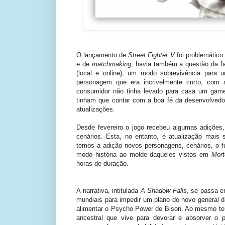
O lançamento de
Street Fighter V
foi problemático
e de
matchmaking
, havia também a questão da f
(local e online), um modo sobrevivência para 
personagem que era incrivelmente curto, com
consumidor não tinha levado para casa um gam
tinham que contar com a boa fé da desenvolved
atualizações.
Desde fevereiro o jogo recebeu algumas adições
cenários. Esta, no entanto, é atualização mais
temos a adição novos personagens, cenários, o fu
modo história ao molde daqueles vistos em
Mor
horas de duração.
A narrativa, intitulada
A Shadow Falls
, se passa en
mundiais para impedir um plano do novo general d
alimentar o Psycho Power de Bison. Ao mesmo te
ancestral que vive para devorar e absorver o 