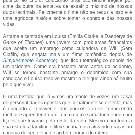
público ao choro, colocando uma ocorrência trágica por
cima da outra na tentativa de extrair o máximo de nossos
dutos lacrimais. Felizmente o filme não se reduz a isso e é
uma agridoce história sobre tomar o controle das nossas
vidas.
A trama é centrada em Louisa (Emilia Clarke, a Daenerys de
Game of Thrones
) uma jovem com problemas financeiros
que aceita um emprego como cuidadora de Will (Sam
Claflin, que engata mais um filme romântico depois de
Simplesmente Acontece
), que ficou tetraplégico depois de
um acidente. Como era bastante ativo antes do acidente,
Will se tornou bastante amargo e deprimido com sua
condição e Louisa resolve mostrar a ele que ainda há muito
pelo que viver.
É uma história que já vimos um monte de vezes, um casal
de personalidades opostas que inicialmente se detesta, mas
é obrigado a conviver e, aos poucos, vão se conhecendo
melhor e aprendendo um com o outro e amadurecendo com
lições que levarão pelo resto da vida. Mesmo com toda a
sua estrutura familiar, o filme acaba nos cativando graças ao
carisma do seu elenco e ao bom humor do roteiro.