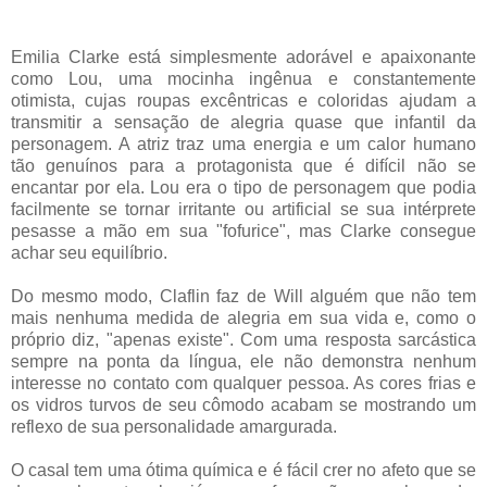
Emilia Clarke está simplesmente adorável e apaixonante
como Lou, uma mocinha ingênua e constantemente
otimista, cujas roupas excêntricas e coloridas ajudam a
transmitir a sensação de alegria quase que infantil da
personagem. A atriz traz uma energia e um calor humano
tão genuínos para a protagonista que é difícil não se
encantar por ela. Lou era o tipo de personagem que podia
facilmente se tornar irritante ou artificial se sua intérprete
pesasse a mão em sua "fofurice", mas Clarke consegue
achar seu equilíbrio.
Do mesmo modo, Claflin faz de Will alguém que não tem
mais nenhuma medida de alegria em sua vida e, como o
próprio diz, "apenas existe". Com uma resposta sarcástica
sempre na ponta da língua, ele não demonstra nenhum
interesse no contato com qualquer pessoa. As cores frias e
os vidros turvos de seu cômodo acabam se mostrando um
reflexo de sua personalidade amargurada.
O casal tem uma ótima química e é fácil crer no afeto que se