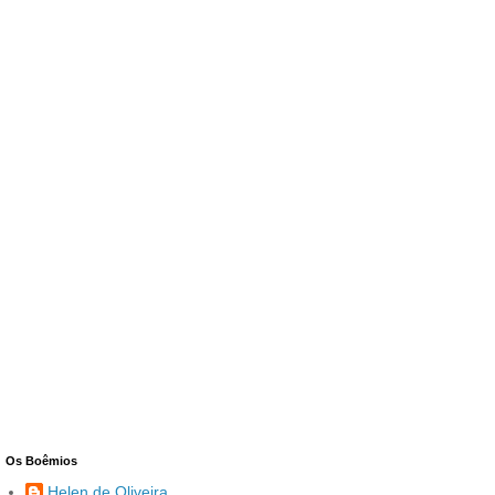
Os Boêmios
Helen de Oliveira