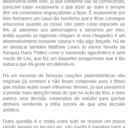
desenvolve entre eles, já que conforme vão se conhecendo,
parecem saber exatamente o que dizer ao outro e sempre
têm um comentário engraçadinho a fazer. É exatamente por
eles formarem um casal tão bonitinho que o filme consegue
emocionar quando as coisas não saem como esperado ao
fim, já aderimos aos personagens e torcemos por eles,
então quando as lágrimas chegam (e elas chegarão) é um
desenvolvimento bastante natural e não algo forçado. Há de
se destacar também Matthew Lewis (o eterno Neville da
franquia Harry Potter) como o namorado egocêntrico e sem
noção de Lou, que faz um daqueles antagonistas que é tão
babaca que dá gosto em detestá-lo.
Há um excesso de famosas canções pop/românticas não
originais (já existiam e não foram compostas para o filme)
que muitas vezes soam intrusivas demais, já que passamos
a prestar mais atenção nelas do que na ação da tela, e mais
parece uma decisão corporativa do estúdio para ganhar
dinheiro vendendo a trilha sonora do que uma decisão
artística.
Outra questão é o modo como tudo se resolve um pouco
rápido demais no terceiro ato, não dando à narrativa (nem a