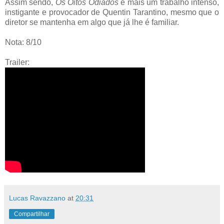
Assim sendo,
Os Oitos Odiados
é mais um trabalho intenso,
instigante e provocador de Quentin Tarantino, mesmo que o
diretor se mantenha em algo que já lhe é familiar.
Nota: 8/10
Trailer:
Lucas Ravazzano
at
20:31
Compartilhar