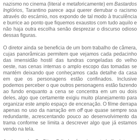
nazismo no cinema (literal e metaforicamente) em
Bastardos
Inglórios
, Tarantino parece aqui querer derrubar o racismo
através do escárnio, nos expondo de tal modo à truculência
e burrice ao ponto que fiquemos exaustos com tudo aquilo e
não haja outra escolha senão desprezar o discurso odioso
dessas figuras.
O diretor ainda se beneficia de um bom trabalho de câmera,
cujas panorâmicas permitem que vejamos cada pedacinho
das imensidão hostil das tundras congeladas do velho
oeste, nas cenas internas o amplo escopo das tomadas se
mantém deixando que conheçamos cada detalhe da casa
em que os personagens estão confinados. Inclusive
podemos perceber o que outros personagens estão fazendo
ao fundo enquanto a cena se concentra em um ou dois
deles, algo que certamente exigiu muito planejamento para
organizar este amplo espaço de encenação. O filme derrapa
apenas no uso da narração em
off
que quase sempre soa
redundante, acrescentando pouco ao desenvolvimento da
trama conforme se limita a descrever algo que já estamos
vendo na tela.