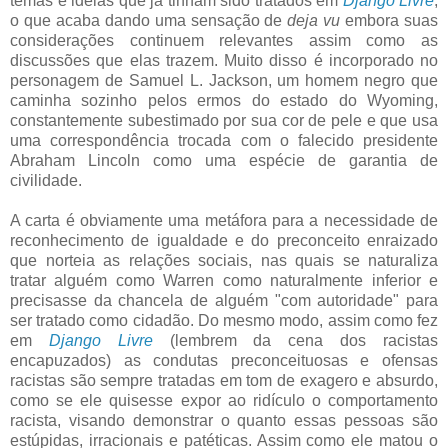
temas e ideias que já tinham sido tratados em
Django Livre
,
o que acaba dando uma sensação de
deja vu
embora suas
considerações continuem relevantes assim como as
discussões que elas trazem. Muito disso é incorporado no
personagem de Samuel L. Jackson, um homem negro que
caminha sozinho pelos ermos do estado do Wyoming,
constantemente subestimado por sua cor de pele e que usa
uma correspondência trocada com o falecido presidente
Abraham Lincoln como uma espécie de garantia de
civilidade.
A carta é obviamente uma metáfora para a necessidade de
reconhecimento de igualdade e do preconceito enraizado
que norteia as relações sociais, nas quais se naturaliza
tratar alguém como Warren como naturalmente inferior e
precisasse da chancela de alguém "com autoridade" para
ser tratado como cidadão. Do mesmo modo, assim como fez
em
Django Livre
(lembrem da cena dos racistas
encapuzados) as condutas preconceituosas e ofensas
racistas são sempre tratadas em tom de exagero e absurdo,
como se ele quisesse expor ao ridículo o comportamento
racista, visando demonstrar o quanto essas pessoas são
estúpidas, irracionais e patéticas. Assim como ele matou o