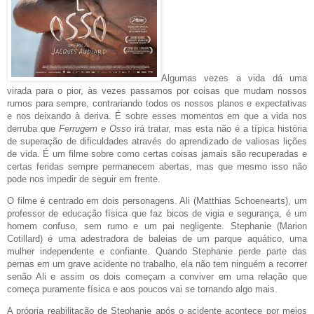
Algumas vezes a vida dá uma
virada para o pior, às vezes passamos por coisas que mudam nossos
rumos para sempre, contrariando todos os nossos planos e expectativas
e nos deixando à deriva. É sobre esses momentos em que a vida nos
derruba que
Ferrugem e Osso
irá tratar, mas esta não é a típica história
de superação de dificuldades através do aprendizado de valiosas lições
de vida. É um filme sobre como certas coisas jamais são recuperadas e
certas feridas sempre permanecem abertas, mas que mesmo isso não
pode nos impedir de seguir em frente.
O filme é centrado em dois personagens. Ali (Matthias Schoenearts), um
professor de educação física que faz bicos de vigia e segurança, é um
homem confuso, sem rumo e um pai negligente. Stephanie (Marion
Cotillard) é uma adestradora de baleias de um parque aquático, uma
mulher independente e confiante. Quando Stephanie perde parte das
pernas em um grave acidente no trabalho, ela não tem ninguém a recorrer
senão Ali e assim os dois começam a conviver em uma relação que
começa puramente física e aos poucos vai se tornando algo mais.
A própria reabilitação de Stephanie após o acidente acontece por meios