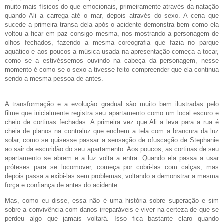
muito mais físicos do que emocionais, primeiramente através da natação
quando Ali a carrega até o mar, depois através do sexo. A cena que
sucede a primeira transa dela após o acidente demonstra bem como ela
voltou a ficar em paz consigo mesma, nos mostrando a personagem de
olhos fechados, fazendo a mesma coreografia que fazia no parque
aquático e aos poucos a música usada na apresentação começa a tocar,
como se a estivéssemos ouvindo na cabeça da personagem, nesse
momento é como se o sexo a tivesse feito compreender que ela continua
sendo a mesma pessoa de antes.
A transformação e a evolução gradual são muito bem ilustradas pelo
filme que inicialmente registra seu apartamento como um local escuro e
cheio de cortinas fechadas. A primeira vez que Ali a leva para a rua é
cheia de planos na contraluz que enchem a tela com a brancura da luz
solar, como se quisesse passar a sensação de ofuscação de Stephanie
ao sair da escuridão do seu apartamento. Aos poucos, as cortinas de seu
apartamento se abrem e a luz volta a entra. Quando ela passa a usar
próteses para se locomover, começa por cobri-las com calças, mas
depois passa a exibi-las sem problemas, voltando a demonstrar a mesma
força e confiança de antes do acidente.
Mas, como eu disse, essa não é uma história sobre superação e sim
sobre a convivência com danos irreparáveis e viver na certeza de que se
perdeu algo que jamais voltará. Isso fica bastante claro quando