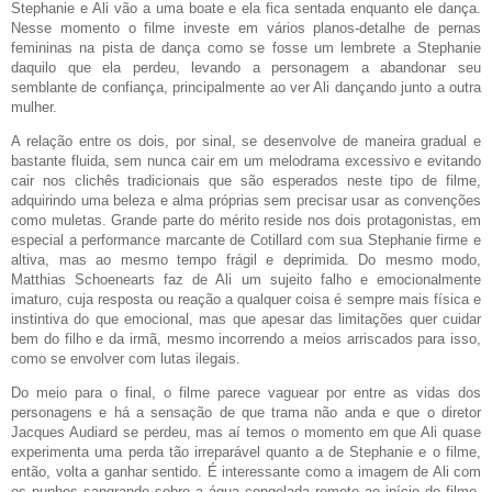
Stephanie e Ali vão a uma boate e ela fica sentada enquanto ele dança.
Nesse momento o filme investe em vários planos-detalhe de pernas
femininas na pista de dança como se fosse um lembrete a Stephanie
daquilo que ela perdeu, levando a personagem a abandonar seu
semblante de confiança, principalmente ao ver Ali dançando junto a outra
mulher.
A relação entre os dois, por sinal, se desenvolve de maneira gradual e
bastante fluida, sem nunca cair em um melodrama excessivo e evitando
cair nos clichês tradicionais que são esperados neste tipo de filme,
adquirindo uma beleza e alma próprias sem precisar usar as convenções
como muletas. Grande parte do mérito reside nos dois protagonistas, em
especial a performance marcante de Cotillard com sua Stephanie firme e
altiva, mas ao mesmo tempo frágil e deprimida. Do mesmo modo,
Matthias Schoenearts faz de Ali um sujeito falho e emocionalmente
imaturo, cuja resposta ou reação a qualquer coisa é sempre mais física e
instintiva do que emocional, mas que apesar das limitações quer cuidar
bem do filho e da irmã, mesmo incorrendo a meios arriscados para isso,
como se envolver com lutas ilegais.
Do meio para o final, o filme parece vaguear por entre as vidas dos
personagens e há a sensação de que trama não anda e que o diretor
Jacques Audiard se perdeu, mas aí temos o momento em que Ali quase
experimenta uma perda tão irreparável quanto a de Stephanie e o filme,
então, volta a ganhar sentido. É interessante como a imagem de Ali com
os punhos sangrando sobre a água congelada remete ao início do filme,