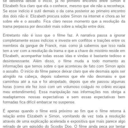
se desenha desde o início, já no primeiro encontro entre Simon e
Elizabeth fica claro que ela o conhece, mesmo que ele não a reconheça.
Se esse indício é sutil demais o da cena posterior ao primeiro encontro
dos dois não é: Elizabeth procura sobre Simon na internet e chora ao ler
sobre ele e o assalto. Fica claro nesse momento que a resolução da
trama perpassa por descobrir mais sobre a relação entre dois.
Entretanto não é isso que o filme faz. A narrativa passa a ignorar
completamente esses indícios e investe em conflitos e traições entre os
membros da gangue de Franck, mas como já sabemos que isso nada
tem a ver com a resolução da trama e que a chave do mistério reside em
Elizabeth, acompanhar todas essas idas e vindas é bastante tedioso e
desinteressante. Além disso, o filme muda a todo momento as
informações que temos sobre o que aconteceu de fato com Simon após
o assalto. O início do filme parece deixar claro que ele desmaia após ser
atingido na cabeça, depois sabemos que ele não desmaiou e que
caminhou até a rua e foi atropelado, depois que ele passou algumas
horas (como ele fez isso com um volumoso coágulo no crânio escapa
meu entendimento). Essa manipulação nas informações nos obriga a
readaptarmos nossas expectativas e sem essas expectativas bem
formadas fica difícil embarcar no suspense.
É apenas quando o filme está próximo ao fim que o filme retorna à
relação entre Elizabeth e Simon, vomitando de vez toda a resolução
através de uma explicação acelerada e expositiva que mais parece algo
retirado de um episódio do Scooby Doo. O filme ainda peca por tentar