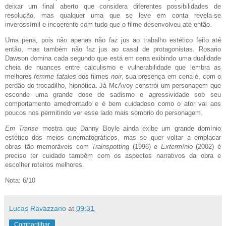
deixar um final aberto que considera diferentes possibilidades de
resolução, mas qualquer uma que se leve em conta revela-se
inverossímil e incoerente com tudo que o filme desenvolveu até então.
Uma pena, pois não apenas não faz jus ao trabalho estético feito até
então, mas também não faz jus ao casal de protagonistas. Rosario
Dawson domina cada segundo que está em cena exibindo uma dualidade
cheia de nuances entre calculismo e vulnerabilidade que lembra as
melhores
femme fatales
dos filmes
noir
, sua presença em cena é, com o
perdão do trocadilho, hipnótica. Já McAvoy constrói um personagem que
esconde uma grande dose de sadismo e agressividade sob seu
comportamento amedrontado e é bem cuidadoso como o ator vai aos
poucos nos permitindo ver esse lado mais sombrio do personagem.
Em Transe
mostra que Danny Boyle ainda exibe um grande domínio
estético dos meios cinematográficos, mas se quer voltar a emplacar
obras tão memoráveis com
Trainspotting
(1996) e
Extermínio
(2002) é
preciso ter cuidado também com os aspectos narrativos da obra e
escolher roteiros melhores.
Nota: 6/10
Lucas Ravazzano
at
09:31
Compartilhar