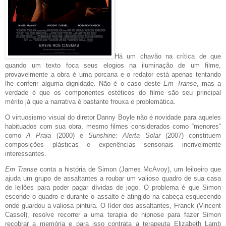
Há um chavão na crítica de que
quando um texto foca seus elogios na iluminação de um filme,
provavelmente a obra é uma porcaria e o redator está apenas tentando
lhe conferir alguma dignidade. Não é o caso deste
Em Transe
, mas a
verdade é que os componentes estéticos do filme são seu principal
mérito já que a narrativa é bastante frouxa e problemática.
O virtuosismo visual do diretor Danny Boyle não é novidade para aqueles
habituados com sua obra, mesmo filmes considerados como “menores”
como
A Praia
(2000) e
Sunshine: Alerta Solar
(2007) constituem
composições plásticas e experiências sensoriais incrivelmente
interessantes.
Em Transe
conta a história de Simon (James McAvoy), um leiloeiro que
ajuda um grupo de assaltantes a roubar um valioso quadro de sua casa
de leilões para poder pagar dívidas de jogo. O problema é que Simon
esconde o quadro e durante o assalto é atingido na cabeça esquecendo
onde guardou a valiosa pintura. O líder dos assaltantes, Franck (Vincent
Cassel), resolve recorrer a uma terapia de hipnose para fazer Simon
recobrar a memória e para isso contrata a terapeuta Elizabeth Lamb