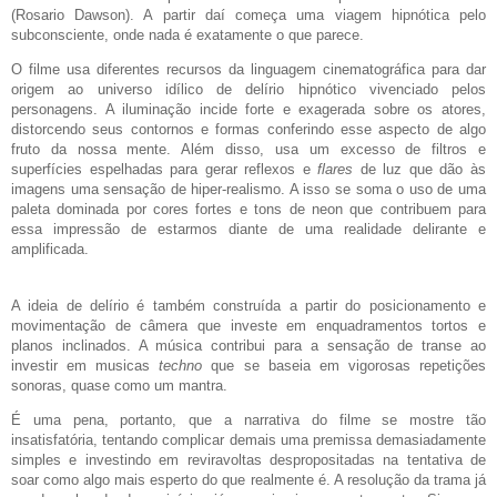
(Rosario Dawson). A partir daí começa uma viagem hipnótica pelo
subconsciente, onde nada é exatamente o que parece.
O filme usa diferentes recursos da linguagem cinematográfica para dar
origem ao universo idílico de delírio hipnótico vivenciado pelos
personagens. A iluminação incide forte e exagerada sobre os atores,
distorcendo seus contornos e formas conferindo esse aspecto de algo
fruto da nossa mente. Além disso, usa um excesso de filtros e
superfícies espelhadas para gerar reflexos e
flares
de luz que dão às
imagens uma sensação de hiper-realismo. A isso se soma o uso de uma
paleta dominada por cores fortes e tons de neon que contribuem para
essa impressão de estarmos diante de uma realidade delirante e
amplificada.
A ideia de delírio é também construída a partir do posicionamento e
movimentação de câmera que investe em enquadramentos tortos e
planos inclinados. A música contribui para a sensação de transe ao
investir em musicas
techno
que se baseia em vigorosas repetições
sonoras, quase como um mantra.
É uma pena, portanto, que a narrativa do filme se mostre tão
insatisfatória, tentando complicar demais uma premissa demasiadamente
simples e investindo em reviravoltas despropositadas na tentativa de
soar como algo mais esperto do que realmente é. A resolução da trama já